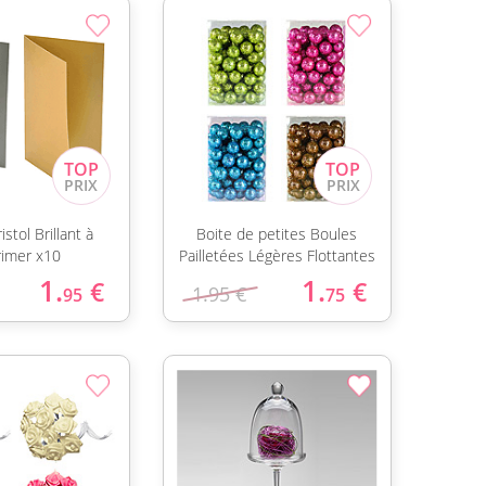
stol Brillant à
Boite de petites Boules
imer x10
Pailletées Légères Flottantes
1.
1.
€
€
1.95 €
95
75