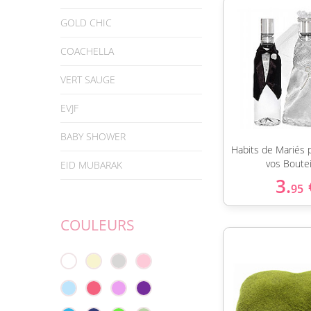
GOLD CHIC
COACHELLA
VERT SAUGE
EVJF
BABY SHOWER
Habits de Mariés p
vos Boutei
EID MUBARAK
3.
95
COULEURS