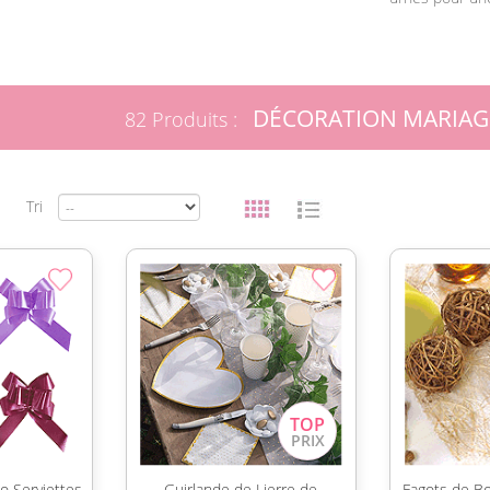
DÉCORATION MARIAG
82 Produits :
Tri
o Serviettes
Guirlande de Lierre de
Fagots de Bo