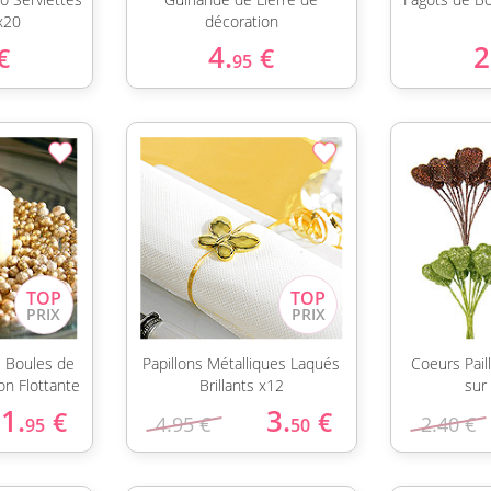
x20
décoration
4.
2
€
€
95
s Boules de
Papillons Métalliques Laqués
Coeurs Pail
on Flottante
Brillants x12
sur
1.
3.
€
€
4.95 €
2.40 €
95
50