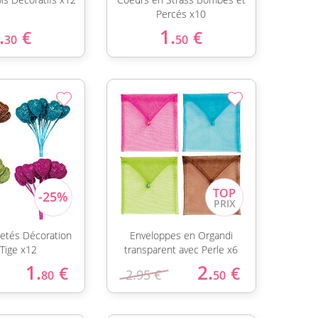
Percés x10
.
1.
€
€
30
50
letés Décoration
Enveloppes en Organdi
 Tige x12
transparent avec Perle x6
1.
2.
€
€
2.95 €
80
50