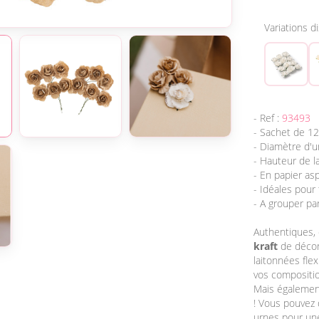
Variations d
- Ref :
93493
- Sachet de 12
- Diamètre d'u
- Hauteur de la
- En papier as
- Idéales pour
- A grouper par
Authentiques,
kraft
de décora
laitonnées flex
vos compositio
Mais égalemen
! Vous pouvez 
urnes pour un