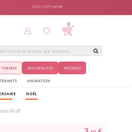
Suivi commande
0
THEMES
NOUVEAUTES
PROMOS
TENANTS
ANIMATION
ERSAIRE
NOËL
oses Kraft
3.
€