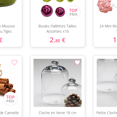
en Mousse
Boules Paillettes Tailles
24 Mini R
ou Tiges
Assorties x10
2.
1
€
€
80
de Cannelle
Cloche en Verre 18 cm
Petite Cloc