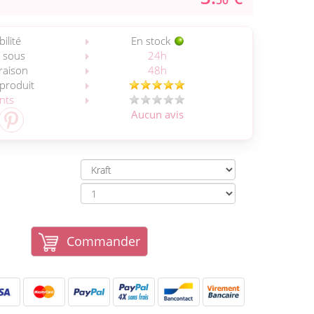
50
ilité
En stock
 sous
24h
vraison
48h
 produit
ents
Aucun avis
Commander