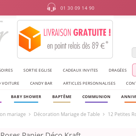
01 30 09 14 90
SOIRES
SORTIE EGLISE
CADEAUX INVITES
DRAGÉES
 VOITURE
CANDY BAR
ARTICLES PERSONNALISES
CON
F
BABY SHOWER
BAPTÊME
COMMUNION
ANNIV
ion mariage
Décoration Mariage de Table
12 Petites R
 Roses Papier Déco Kraft