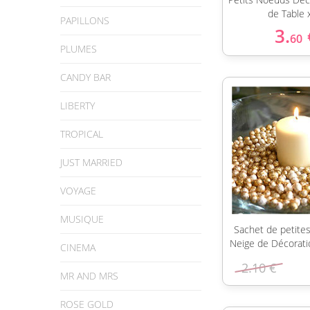
de Table 
PAPILLONS
3.
60
PLUMES
CANDY BAR
LIBERTY
TROPICAL
JUST MARRIED
VOYAGE
MUSIQUE
Sachet de petite
Neige de Décorati
CINEMA
2.10 €
MR AND MRS
ROSE GOLD