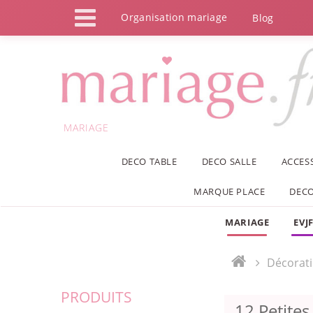
Panneau de gestion des cookies
Organisation mariage
Blog
MARIAGE
DECO TABLE
DECO SALLE
ACCES
MARQUE PLACE
DECO
MARIAGE
EVJ
Décorat
PRODUITS
12 Petites