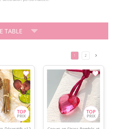
E TABLE
1
2
is Décoratifs x12
Coeurs en Strass Bombés et