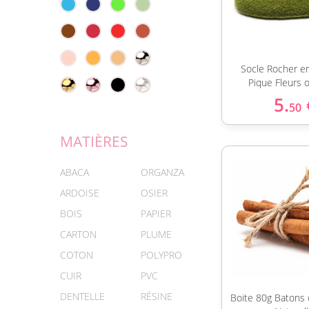
Socle Rocher 
Pique Fleurs 
5.
50
MATIÈRES
ABACA
ORGANZA
ARDOISE
OSIER
BOIS
PAPIER
CARTON
PLUME
COTON
POLYPRO
CUIR
PVC
DENTELLE
RÉSINE
Boite 80g Batons 