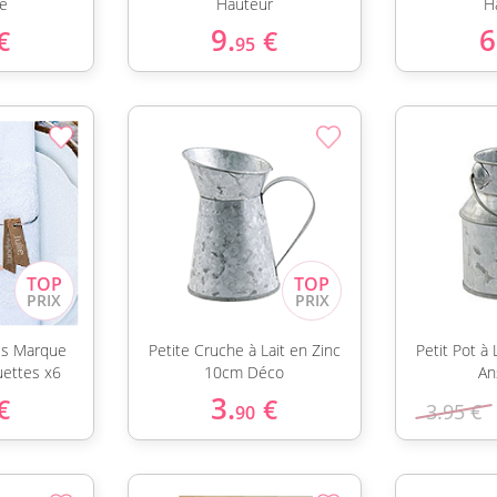
le
Hauteur
H
9.
6
€
€
95
es Marque
Petite Cruche à Lait en Zinc
Petit Pot à 
uettes x6
10cm Déco
An
3.
€
€
3.95 €
90