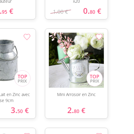
auteur
x20
.
0.
€
€
1.00 €
95
80
Lait en Zinc avec
Mini Arrosoir en Zinc
se 9cm
3.
2.
€
€
50
80