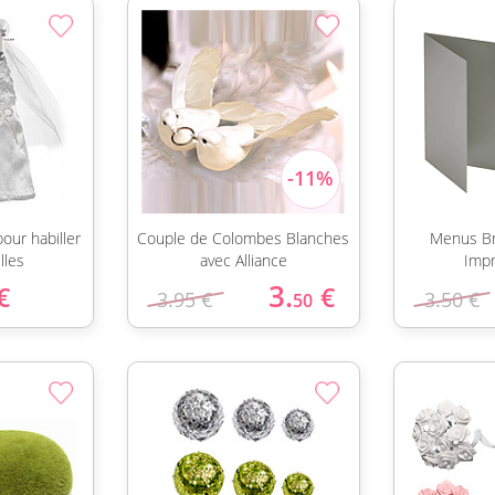
our habiller
Couple de Colombes Blanches
Menus Bri
lles
avec Alliance
Impr
3.
€
€
3.95 €
3.50 €
50