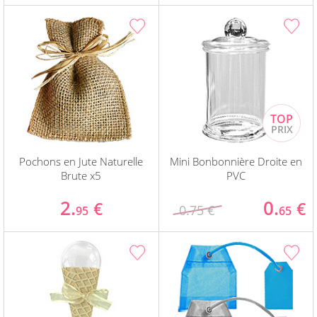
Pochons en Jute Naturelle
Mini Bonbonnière Droite en
Brute x5
PVC
2.
0.
€
€
0.75 €
95
65