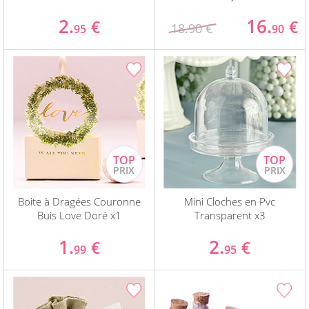
2.
16.
€
€
18.90 €
95
90
Boite à Dragées Couronne
Mini Cloches en Pvc
Buis Love Doré x1
Transparent x3
1.
2.
€
€
99
95