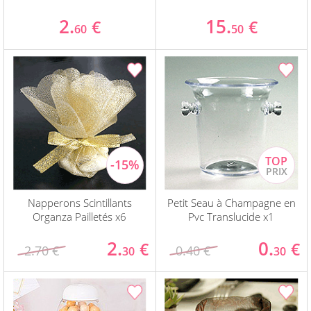
2.
15.
€
€
60
50
Napperons Scintillants
Petit Seau à Champagne en
Organza Pailletés x6
Pvc Translucide x1
2.
0.
€
€
2.70 €
0.40 €
30
30