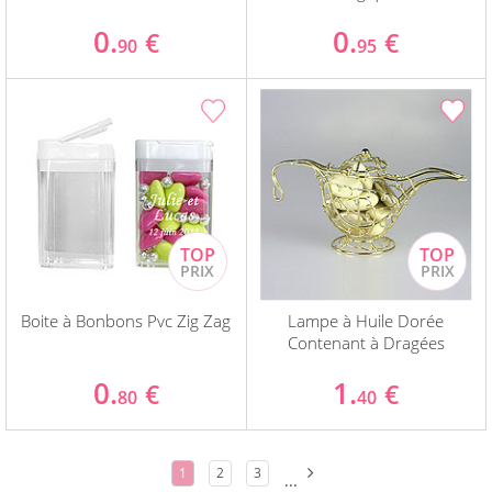
0.
0.
€
€
90
95
Boite à Bonbons Pvc Zig Zag
Lampe à Huile Dorée
Contenant à Dragées
0.
1.
€
€
80
40
1
2
3
...