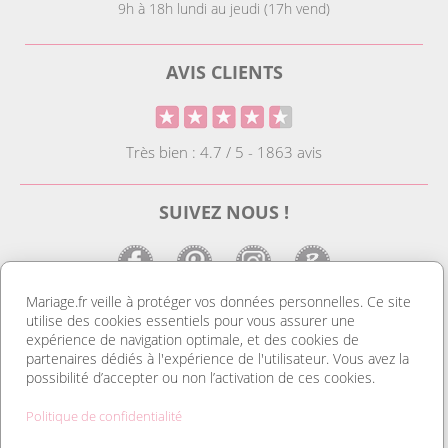
9h à 18h lundi au jeudi (17h vend)
AVIS CLIENTS
Très bien : 4.7 / 5 - 1863 avis
SUIVEZ NOUS !
Mariage.fr veille à protéger vos données personnelles. Ce site
utilise des cookies essentiels pour vous assurer une
LE SITE DE LA DECO MARIAGE
expérience de navigation optimale, et des cookies de
partenaires dédiés à l'expérience de l'utilisateur. Vous avez la
Notre site est le spécialiste de la décoration mariage. Vous
possibilité d’accepter ou non l’activation de ces cookies.
trouverez des idées de déco pas cher ainsi que des housses de
chaise et des tentures. Nous avons le plus grand choix de
Politique de confidentialité
marque place et de porte nom. Tout pour réussir une
organisation mariage au top et un mariage discount. Découvrez