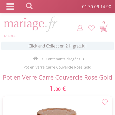
Panneau de gestion des cookies
01 30 09 14 90
0
MARIAGE
*
Commande expédiée en 24h !
Contenants dragées
Click and Collect en 2 H gratuit !
Pot en Verre Carré Couvercle Rose Gold
Pot en Verre Carré Couvercle Rose Gold
*
Livraison point relais gratuit dès 89 € !
1.
€
00
*
Payez votre commande en 4X sans frais