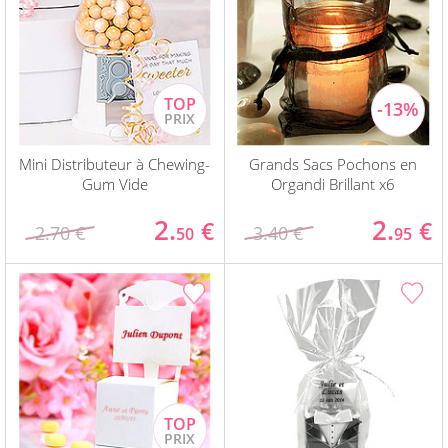
Mini Distributeur à Chewing-
Grands Sacs Pochons en
Gum Vide
Organdi Brillant x6
2.
2.
€
€
2.70 €
3.40 €
50
95