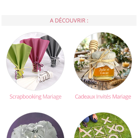
A DÉCOUVRIR :
Scrapbooking
Mariage
Cadeaux
Invités
Mariage