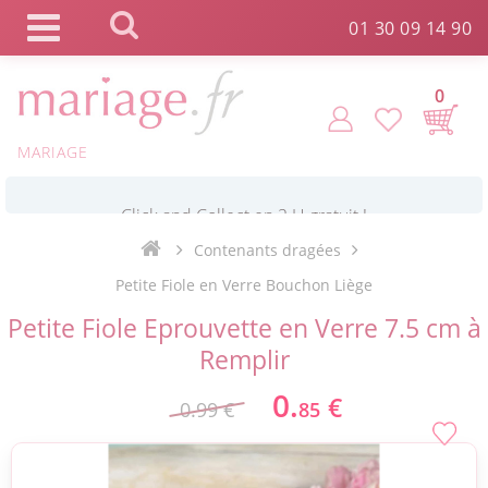
Panneau de gestion des cookies
01 30 09 14 90
0
MARIAGE
*
Commande expédiée en 24h !
Contenants dragées
Click and Collect en 2 H gratuit !
Petite Fiole en Verre Bouchon Liège
Petite Fiole Eprouvette en Verre 7.5 cm à
*
Livraison point relais gratuit dès 89 € !
Remplir
0.
€
0.99 €
85
*
Payez votre commande en 4X sans frais