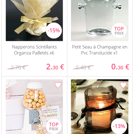
Napperons Scintillants
Petit Seau à Champagne en
Organza Pailletés x6
Pvc Translucide x1
2.
0.
€
€
2.70 €
0.40 €
30
30