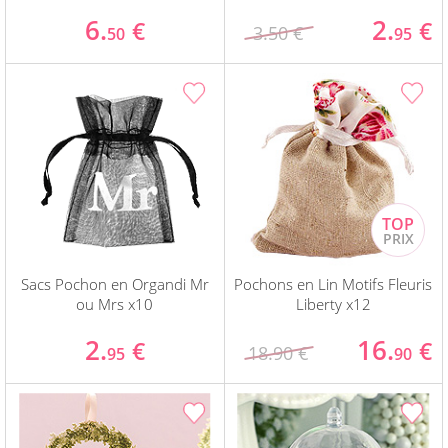
6.
2.
€
€
3.50 €
50
95
Sacs Pochon en Organdi Mr
Pochons en Lin Motifs Fleuris
ou Mrs x10
Liberty x12
2.
16.
€
€
18.90 €
95
90