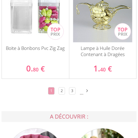
Boite à Bonbons Pvc Zig Zag
Lampe à Huile Dorée
Contenant à Dragées
0.
1.
€
€
80
40
1
2
3
...
A DÉCOUVRIR :