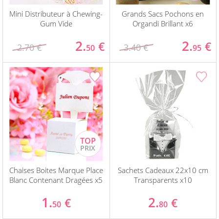
Mini Distributeur à Chewing-
Grands Sacs Pochons en
Gum Vide
Organdi Brillant x6
2.
2.
€
€
2.70 €
3.40 €
50
95
Chaises Boites Marque Place
Sachets Cadeaux 22x10 cm
Blanc Contenant Dragées x5
Transparents x10
1.
2.
€
€
50
80