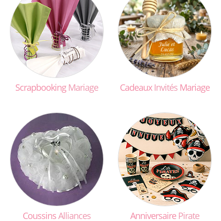
Scrapbooking
Mariage
Cadeaux
Invités
Mariage
Coussins
Alliances
Anniversaire
Pirate