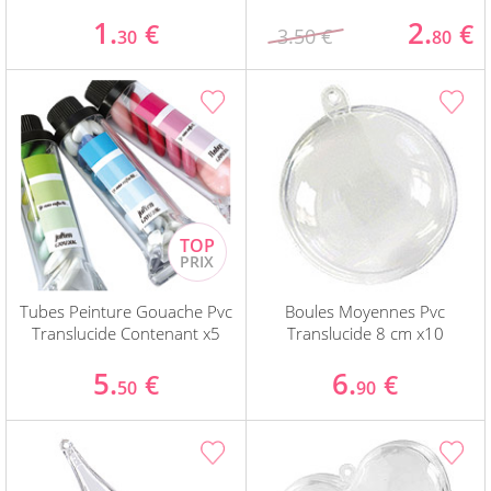
1.
2.
€
€
3.50 €
30
80
Tubes Peinture Gouache Pvc
Boules Moyennes Pvc
Translucide Contenant x5
Translucide 8 cm x10
5.
6.
€
€
50
90