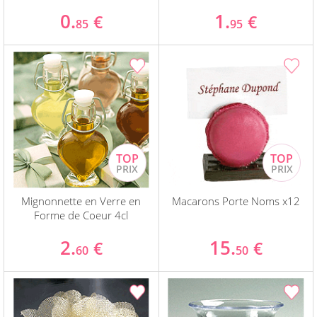
0.
1.
€
€
85
95
Mignonnette en Verre en
Macarons Porte Noms x12
Forme de Coeur 4cl
2.
15.
€
€
60
50