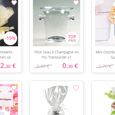
tillants
Petit Seau à Champagne en
Mini Distri
etés x6
Pvc Translucide x1
Gu
2.
0.
€
€
0.40 €
2.70 €
30
30