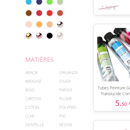
1.50 €
MATIÈRES
ABACA
ORGANZA
ARDOISE
OSIER
Tubes Peinture G
BOIS
PAPIER
Translucide Con
CARTON
PLUME
5.
50
COTON
POLYPRO
CUIR
PVC
DENTELLE
RÉSINE