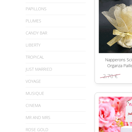
PAPILLONS
PLUMES
CANDY BAR
LIBERTY
TROPICAL
Napperons Scin
Organza Paill
JUST MARRIED
2.70 €
VOYAGE
MUSIQUE
CINEMA
MR AND MRS
ROSE GOLD