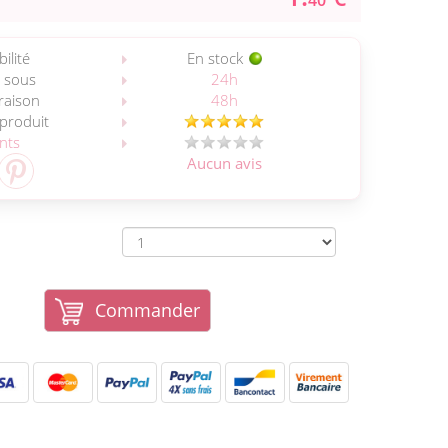
40
ilité
En stock
 sous
24h
vraison
48h
 produit
ents
Aucun avis
Commander