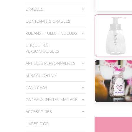
DRAGEES
CONTENANTS DRAGEES
RUBANS - TULLE - NOEUDS
ETIQUETTES
PERSONNALISEES
ARTICLES PERSONNALISES
SCRAPBOOKING
CANDY BAR
CADEAUX INVITES MARIAGE
ACCESSOIRES
LIVRES D’OR