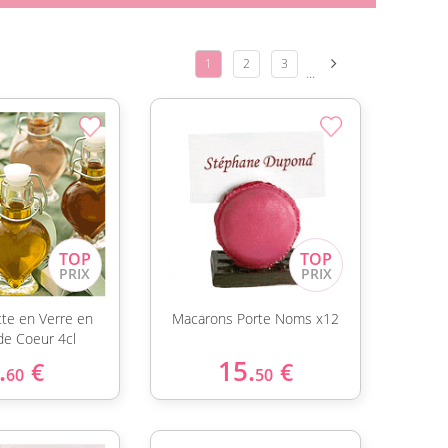
1
2
3
...
te en Verre en
Macarons Porte Noms x12
e Coeur 4cl
.
15.
€
€
60
50