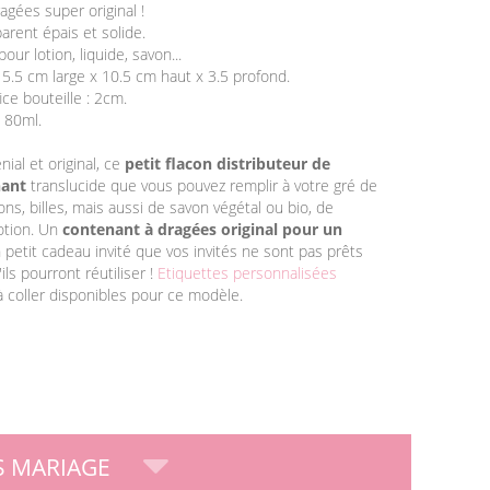
agées super original !
arent épais et solide.
ur lotion, liquide, savon...
 5.5 cm large x 10.5 cm haut x 3.5 profond.
ice bouteille : 2cm.
 80ml.
ial et original, ce
petit flacon distributeur de
nant
translucide que vous pouvez remplir à votre gré de
ns, billes, mais aussi de savon végétal ou bio, de
lotion. Un
contenant à dragées original pour un
 petit cadeau invité que vos invités ne sont pas prêts
'ils pourront réutiliser !
Etiquettes personnalisées
à coller disponibles pour ce modèle.
 MARIAGE