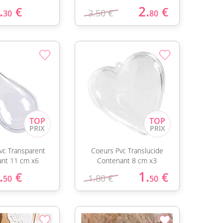
.
2.
€
€
3.50 €
30
80
vc Transparent
Coeurs Pvc Translucide
nt 11 cm x6
Contenant 8 cm x3
.
1.
€
€
1.80 €
50
50