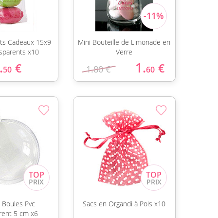
ets Cadeaux 15x9
Mini Bouteille de Limonade en
sparents x10
Verre
.
1.
€
€
1.80 €
50
60
s Boules Pvc
Sacs en Organdi à Pois x10
rent 5 cm x6