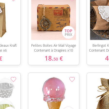
deaux Kraft
Petites Boites Air Mail Voyage
Berlingot K
ge x6
Contenant à Dragées x10
Contenant D
18.
4
€
€
50