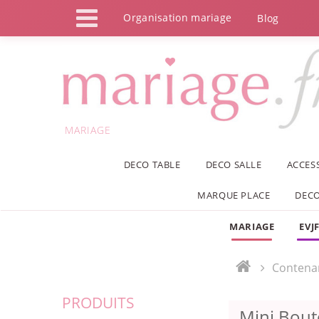
Panneau de gestion des cookies
Organisation mariage
Blog
MARIAGE
DECO TABLE
DECO SALLE
ACCES
MARQUE PLACE
DECO
MARIAGE
EVJ
Contena
PRODUITS
Mini Bout