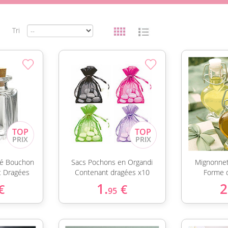
Tri
ré Bouchon
Sacs Pochons en Organdi
Mignonnet
t Dragées
Contenant dragées x10
Forme d
1.
2
€
€
95