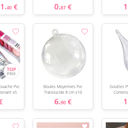
1.
0.
1
€
€
40
87
ouache Pvc
Boules Moyennes Pvc
Gouttes P
tenant x5
Translucide 8 cm x10
Contena
6.
1
€
€
90