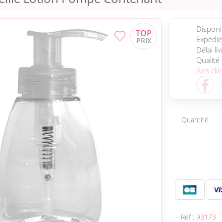
Disponib
Expédié
Délai li
Qualité
Avis cli
Quantité
- Ref :
93173