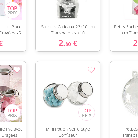
arque Place
Sachets Cadeaux 22x10 cm
Petits Sach
Dragées x5
Transparents x10
cm Tran
2.
2
€
€
80
ure Pvc avec
Mini Pot en Verre Style
Petite
t Dragées
Confiseur
Transpa