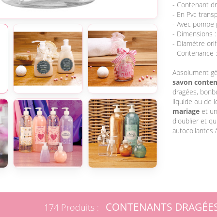
- Contenant dr
- En Pvc transp
- Avec pompe po
- Dimensions :
- Diamètre orif
- Contenance :
Absolument gén
savon conte
dragées, bonbo
liquide ou de 
mariage
et un
d'oublier et qu
autocollantes 
CONTENANTS DRAGÉES
174 Produits :