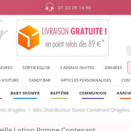
01 30 09 14 90
SOIRES
SORTIE EGLISE
CADEAUX INVITES
DRAGÉES
 VOITURE
CANDY BAR
ARTICLES PERSONNALISES
CON
F
BABY SHOWER
BAPTÊME
COMMUNION
ANNIV
nts dragées
Mini Distributeur Savon Contenant Dragées
eille Lotion Pompe Contenant