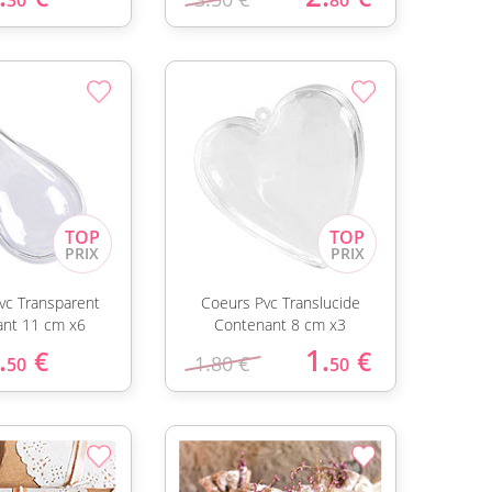
30
80
vc Transparent
Coeurs Pvc Translucide
nt 11 cm x6
Contenant 8 cm x3
.
1.
€
€
1.80 €
50
50