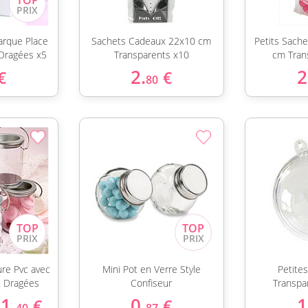
arque Place
Sachets Cadeaux 22x10 cm
Petits Sach
Dragées x5
Transparents x10
cm Tran
2.
2
€
€
80
ure Pvc avec
Mini Pot en Verre Style
Petite
t Dragées
Confiseur
Transpa
1.
0.
1
€
€