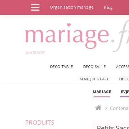
Panneau de gestion des cookies
Organisation mariage
Blog
MARIAGE
DECO TABLE
DECO SALLE
ACCES
MARQUE PLACE
DECO
MARIAGE
EVJ
Contena
PRODUITS
Petits Sac