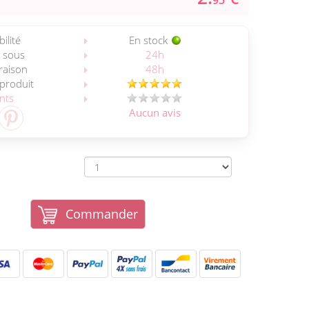
95
ilité
En stock
 sous
24h
vraison
48h
 produit
ents
Aucun avis
Commander