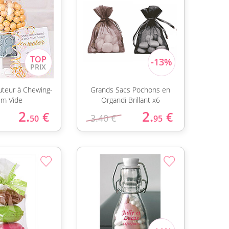
buteur à Chewing-
Grands Sacs Pochons en
m Vide
Organdi Brillant x6
2.
2.
€
€
3.40 €
50
95