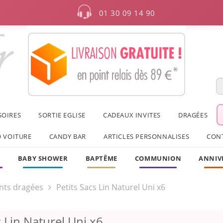
01 30 09 14 90
SOIRES
SORTIE EGLISE
CADEAUX INVITES
DRAGÉES
 VOITURE
CANDY BAR
ARTICLES PERSONNALISES
CON
F
BABY SHOWER
BAPTÊME
COMMUNION
ANNIV
nts dragées
Petits Sacs Lin Naturel Uni x6
s Lin Naturel Uni x6