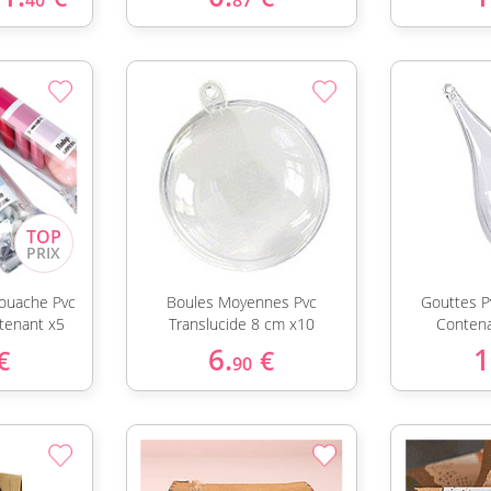
40
87
ouache Pvc
Boules Moyennes Pvc
Gouttes P
tenant x5
Translucide 8 cm x10
Contena
6.
1
€
€
90