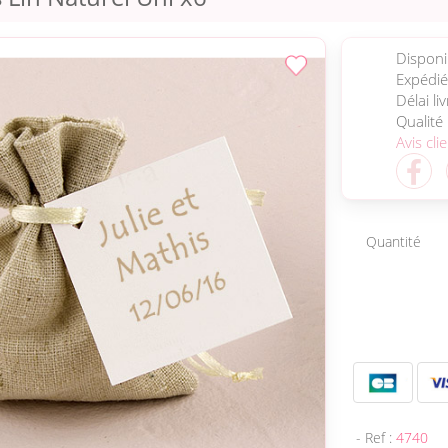
Disponib
Expédié
Délai li
Qualité
Avis cli
Quantité
- Ref :
4740