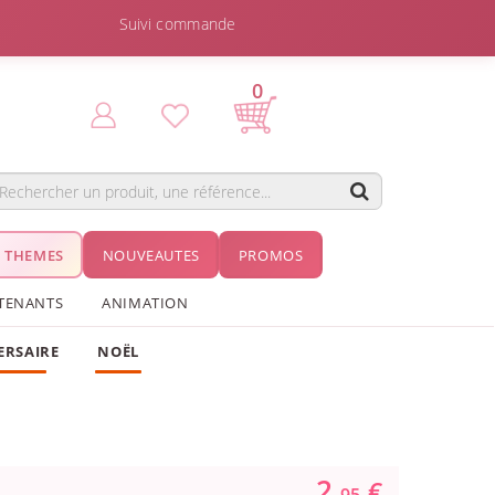
Suivi commande
0
THEMES
NOUVEAUTES
PROMOS
TENANTS
ANIMATION
ERSAIRE
NOËL
2.
€