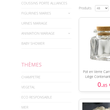
COUSSINS PORTE ALLIANCES
Produits
FIGURINES MARIES
URNES MARIAGE
ANIMATION MARIAGE
BABY SHOWER
THÈMES
Pot en Verre Car
Liège Contenan
CHAMPETRE
0.
85
VEGETAL
ECO RESPONSABLE
MER