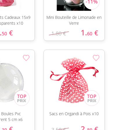
ets Cadeaux 15x9
Mini Bouteille de Limonade en
sparents x10
Verre
.
1.
€
€
1.80 €
50
60
s Boules Pvc
Sacs en Organdi à Pois x10
rent 5 cm x6
.
2.
€
€
3.50 €