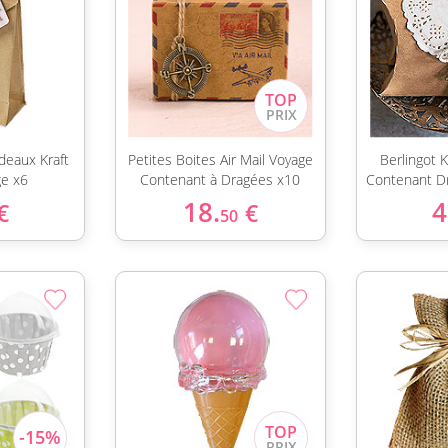
deaux Kraft
Petites Boites Air Mail Voyage
Berlingot K
ge x6
Contenant à Dragées x10
Contenant D
18.
4
€
€
50