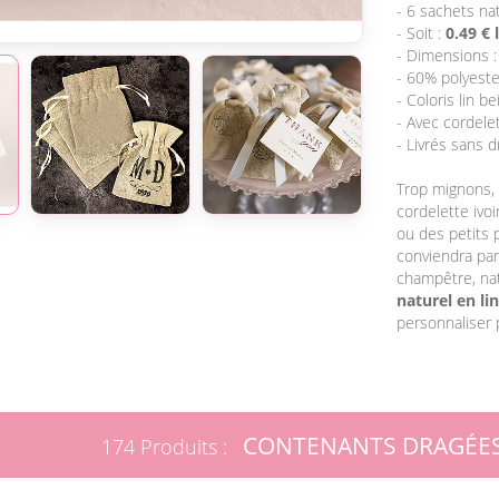
- 6 sachets nat
- Soit :
0.49 € 
- Dimensions :
- 60% polyeste
- Coloris lin bei
- Avec cordelet
- Livrés sans 
Trop mignons,
cordelette ivo
ou des petits
conviendra par
champêtre, nat
naturel en lin
personnaliser 
CONTENANTS DRAGÉES
174 Produits :