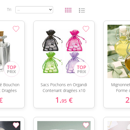
Tri
ré Bouchon
Sacs Pochons en Organdi
Mignonnet
t Dragées
Contenant dragées x10
Forme d
1.
2
€
€
95