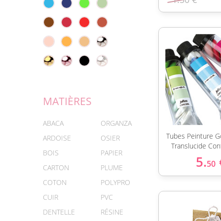
MATIÈRES
ABACA
ORGANZA
Tubes Peinture G
ARDOISE
OSIER
Translucide Con
BOIS
PAPIER
5.
50
CARTON
PLUME
COTON
POLYPRO
CUIR
PVC
DENTELLE
RÉSINE