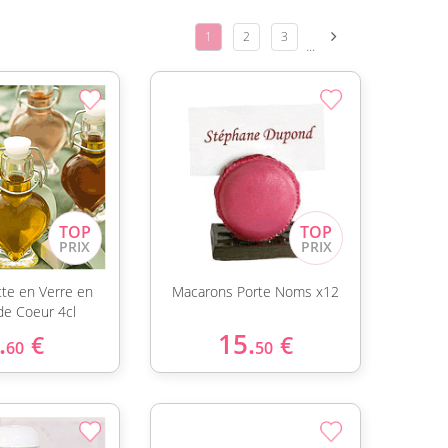
1
2
3
...
te en Verre en
Macarons Porte Noms x12
e Coeur 4cl
.
15.
€
€
60
50