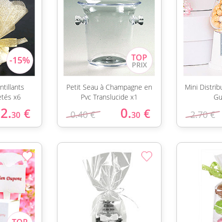
tillants
Petit Seau à Champagne en
Mini Distri
etés x6
Pvc Translucide x1
Gu
2.
0.
€
€
0.40 €
2.70 €
30
30