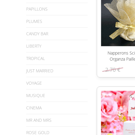
PAPILLONS
PLUMES
CANDY BAR
LIBERTY
Napperons Scin
TROPICAL
Organza Paill
2.70 €
JUST MARRIED
VOYAGE
MUSIQUE
CINEMA
MR AND MRS
ROSE GOLD