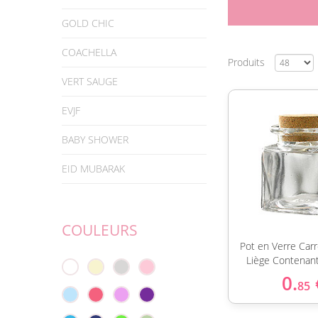
GOLD CHIC
COACHELLA
Produits
VERT SAUGE
EVJF
BABY SHOWER
EID MUBARAK
COULEURS
Pot en Verre Car
Liège Contenan
0.
85