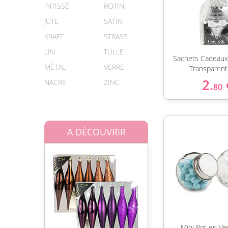
INTISSÉ
ROTIN
JUTE
SATIN
KRAFT
STRASS
LIN
TULLE
Sachets Cadeau
MÉTAL
VERRE
Transparent
2.
NACRE
ZINC
80
A DÉCOUVRIR
Mini Pot en Ve