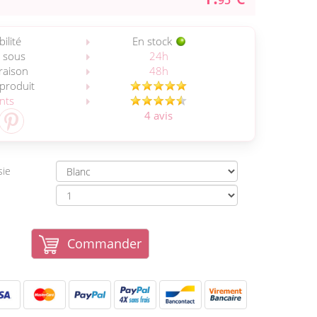
95
ilité
En stock
 sous
24h
vraison
48h
 produit
ents
4 avis
sie
Commander