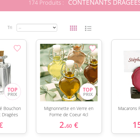
CONTENANTS DRAGÉES
174 Produits :
Tri
ré Bouchon
Mignonnette en Verre en
Macarons 
t Dragées
Forme de Coeur 4cl
2.
1
€
€
60