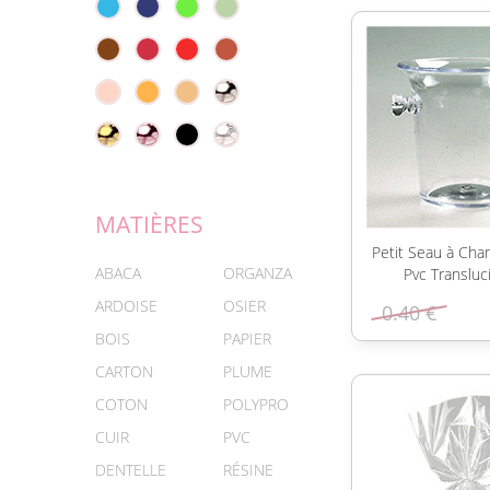
MATIÈRES
Petit Seau à Ch
ABACA
ORGANZA
Pvc Transluc
ARDOISE
OSIER
0.40 €
BOIS
PAPIER
CARTON
PLUME
COTON
POLYPRO
CUIR
PVC
DENTELLE
RÉSINE