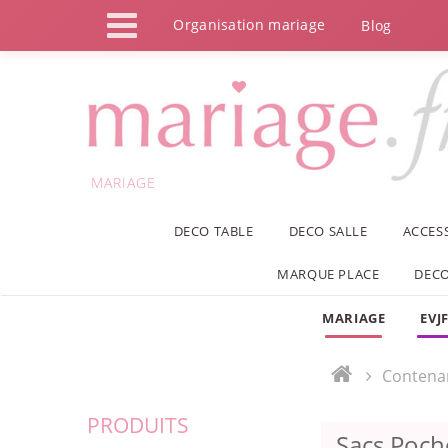
Panneau de gestion des cookies
Organisation mariage
Blog
MARIAGE
DECO TABLE
DECO SALLE
ACCES
MARQUE PLACE
DECO
MARIAGE
EVJ
Contena
PRODUITS
Sacs Poch