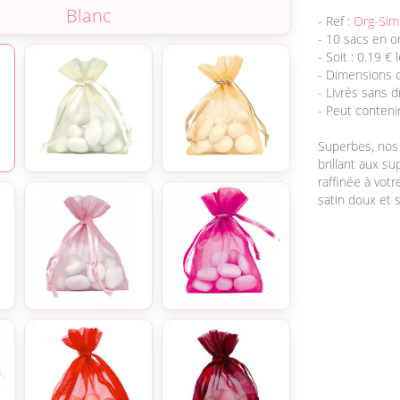
Ivoire
- Ref :
Org-Sim
- 10 sacs en o
- Soit : 0.19 €
- Dimensions d
- Livrés sans 
- Peut conteni
Superbes, no
brillant aux s
raffinée à vot
satin doux et s