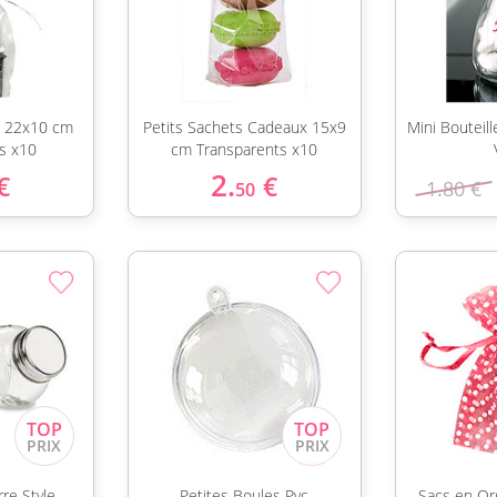
x 22x10 cm
Petits Sachets Cadeaux 15x9
Mini Bouteil
s x10
cm Transparents x10
2.
€
€
1.80 €
50
rre Style
Petites Boules Pvc
Sacs en Or