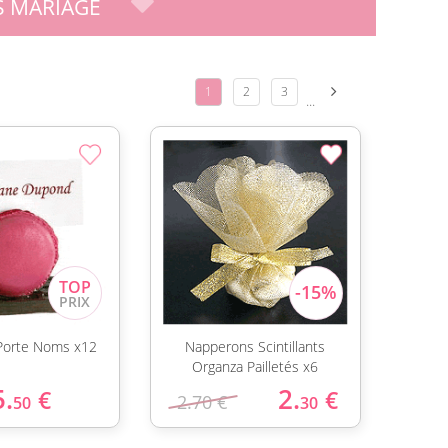
 MARIAGE
1
2
3
...
Porte Noms x12
Napperons Scintillants
Organza Pailletés x6
5.
2.
€
€
2.70 €
50
30