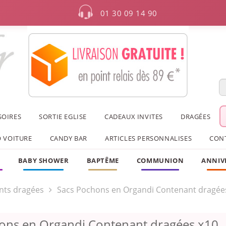
01 30 09 14 90
SOIRES
SORTIE EGLISE
CADEAUX INVITES
DRAGÉES
 VOITURE
CANDY BAR
ARTICLES PERSONNALISES
CON
F
BABY SHOWER
BAPTÊME
COMMUNION
ANNIV
nts dragées
Sacs Pochons en Organdi Contenant dragée
ons en Organdi Contenant dragées x10