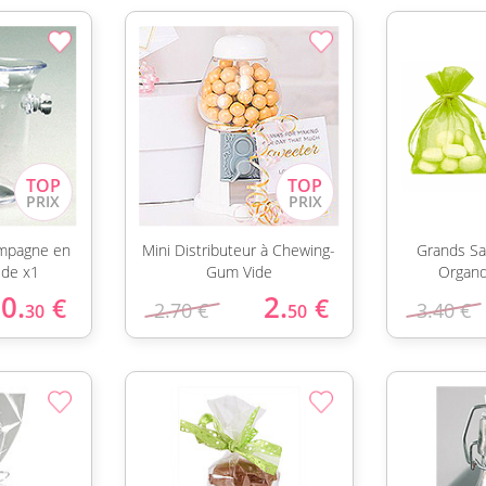
ampagne en
Mini Distributeur à Chewing-
Grands Sa
ide x1
Gum Vide
Organdi
0.
2.
€
€
2.70 €
3.40 €
30
50