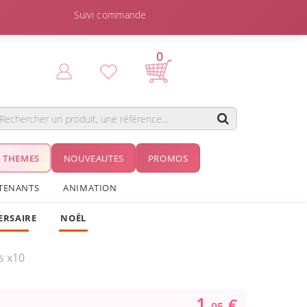
Suivi commande
0
THEMES
NOUVEAUTES
PROMOS
TENANTS
ANIMATION
ERSAIRE
NOËL
s x10
1.
€