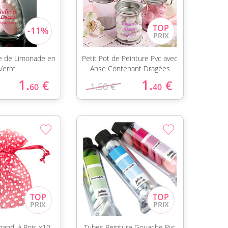
le de Limonade en
Petit Pot de Peinture Pvc avec
Verre
Anse Contenant Dragées
1.
1.
€
€
1.50 €
60
40
gandi à Pois x10
Tubes Peinture Gouache Pvc