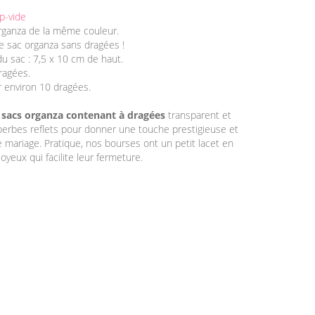
p-vide
rganza de la même couleur.
 le sac organza sans dragées !
u sac : 7,5 x 10 cm de haut.
dragées.
r environ 10 dragées.
s
sacs organza contenant à dragées
transparent et
uperbes reflets pour donner une touche prestigieuse et
re mariage. Pratique, nos bourses ont un petit lacet en
oyeux qui facilite leur fermeture.