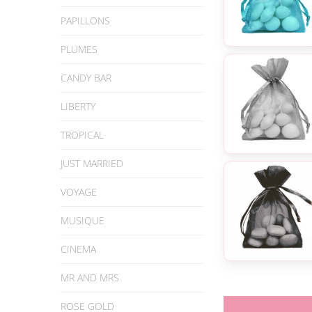
PAPILLONS
PLUMES
CANDY BAR
LIBERTY
TROPICAL
JUST MARRIED
VOYAGE
MUSIQUE
CINEMA
MR AND MRS
ROSE GOLD