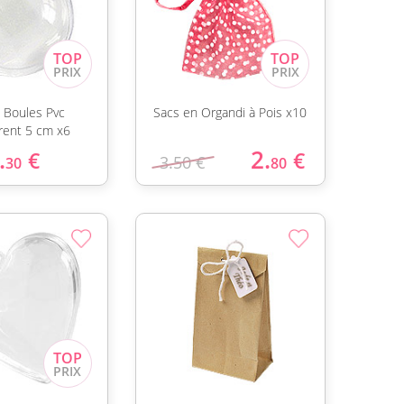
s Boules Pvc
Sacs en Organdi à Pois x10
rent 5 cm x6
.
2.
€
€
3.50 €
30
80