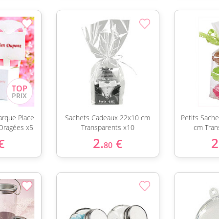
arque Place
Sachets Cadeaux 22x10 cm
Petits Sach
Dragées x5
Transparents x10
cm Tran
2.
2
€
€
80