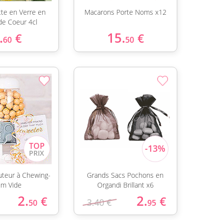
te en Verre en
Macarons Porte Noms x12
e Coeur 4cl
.
15.
€
€
60
50
buteur à Chewing-
Grands Sacs Pochons en
m Vide
Organdi Brillant x6
2.
2.
€
€
3.40 €
50
95