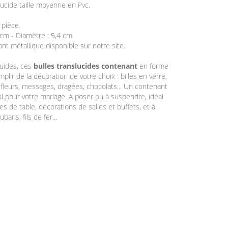
lucide taille moyenne en Pvc.
 pièce.
 cm - Diamètre : 5,4 cm
ant métallique disponible sur notre site.
luides, ces
bulles translucides contenant
en forme
plir de la décoration de votre choix : billes en verre,
 fleurs, messages, dragées, chocolats... Un contenant
al pour votre mariage. A poser ou à suspendre, idéal
s de table, décorations de salles et buffets, et à
bans, fils de fer...