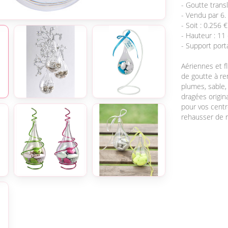
- Goutte trans
- Vendu par 6.
- Soit : 0.256 €
- Hauteur : 11
- Support port
Aériennes et f
de goutte à rem
plumes, sable,
dragées origin
pour vos centre
rehausser de ru