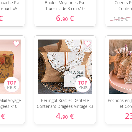
ouache Pvc
Boules Moyennes Pvc
Coeurs P
tenant x5
Translucide 8 cm x10
Conten
6.
€
€
1.80 €
90
 Mail Voyage
Berlingot Kraft et Dentelle
Pochons en J
agées x10
Contenant Dragées Vintage x3
et Cor
4.
2
€
€
90