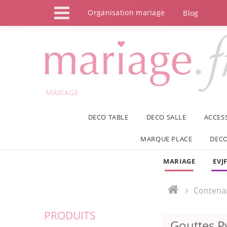
Panneau de gestion des cookies
Organisation mariage
Blog
MARIAGE
DECO TABLE
DECO SALLE
ACCES
MARQUE PLACE
DECO
MARIAGE
EVJ
Contena
PRODUITS
Gouttes P