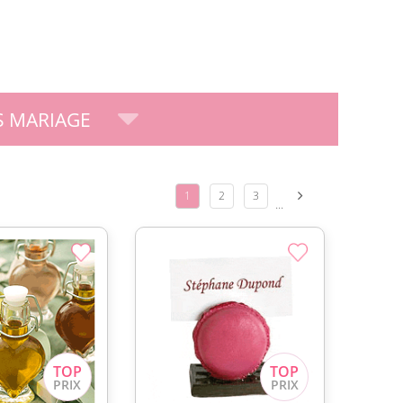
 MARIAGE
1
2
3
...