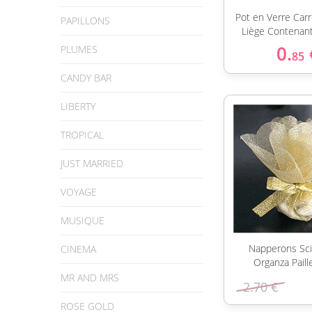
Pot en Verre Car
PAPILLONS
Liège Contenan
0.
PLUMES
85
CANDY BAR
LIBERTY
TROPICAL
JUST MARRIED
VOYAGE
MUSIQUE
Napperons Scin
CINEMA
Organza Paill
MR AND MRS
2.70 €
ROSE GOLD