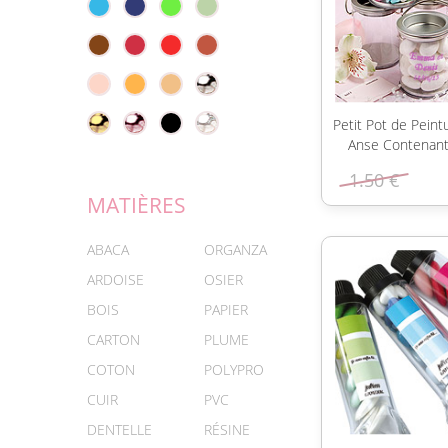
Petit Pot de Peint
Anse Contenan
1.50 €
MATIÈRES
ABACA
ORGANZA
ARDOISE
OSIER
BOIS
PAPIER
CARTON
PLUME
COTON
POLYPRO
CUIR
PVC
DENTELLE
RÉSINE