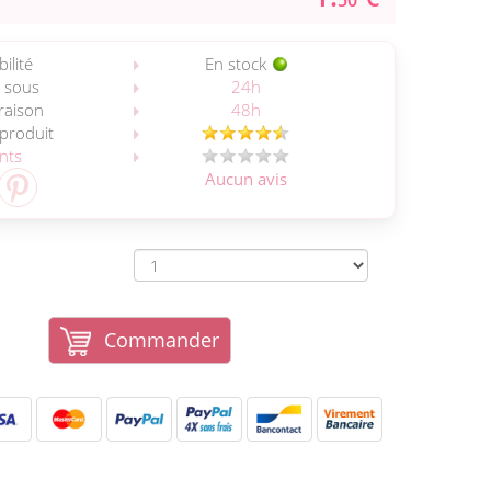
50
ilité
En stock
 sous
24h
vraison
48h
 produit
ents
Aucun avis
Commander