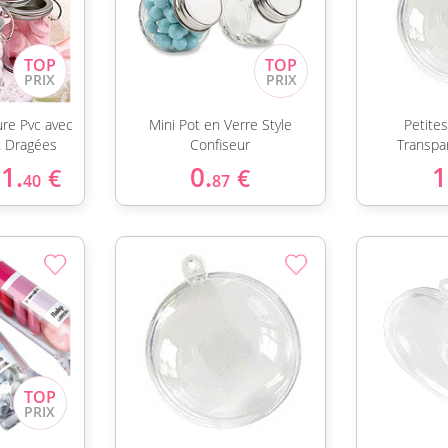
ure Pvc avec
Mini Pot en Verre Style
Petite
t Dragées
Confiseur
Transpa
1.
0.
1
€
€
40
87