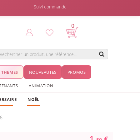
Suivi commande
0
THEMES
NOUVEAUTES
PROMOS
TENANTS
ANIMATION
ERSAIRE
NOËL
6
1.
€