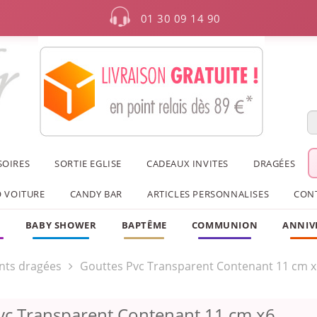
01 30 09 14 90
SOIRES
SORTIE EGLISE
CADEAUX INVITES
DRAGÉES
 VOITURE
CANDY BAR
ARTICLES PERSONNALISES
CON
F
BABY SHOWER
BAPTÊME
COMMUNION
ANNIV
nts dragées
Gouttes Pvc Transparent Contenant 11 cm x
vc Transparent Contenant 11 cm x6