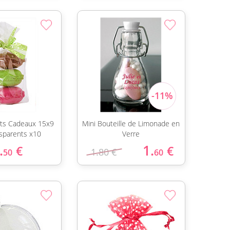
ets Cadeaux 15x9
Mini Bouteille de Limonade en
sparents x10
Verre
.
1.
€
€
1.80 €
50
60