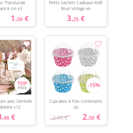
vc Translucide
Petits Sachets Cadeaux Kraft
ant 8 cm x3
Brun Vintage x6
1.
3.
€
€
50
25
ute avec Dentelle
Cupcakes à Pois Contenants
delette x12
x6
3.
2.
€
€
2.95 €
90
50