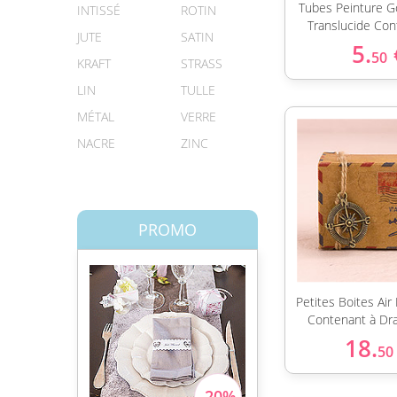
Tubes Peinture G
INTISSÉ
ROTIN
Translucide Con
JUTE
SATIN
5.
50
KRAFT
STRASS
LIN
TULLE
MÉTAL
VERRE
NACRE
ZINC
PROMO
Petites Boites Air
Contenant à Dr
18.
50