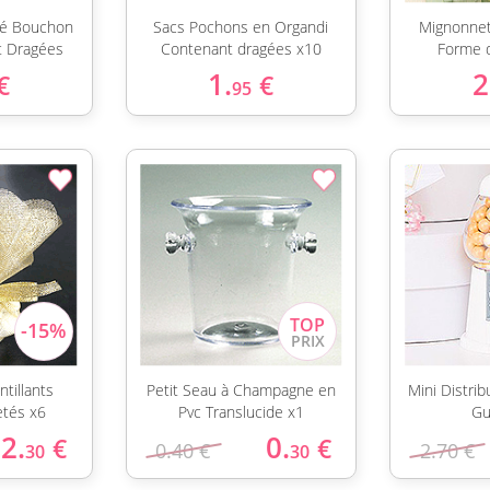
ré Bouchon
Sacs Pochons en Organdi
Mignonnet
t Dragées
Contenant dragées x10
Forme d
1.
2
€
€
95
tillants
Petit Seau à Champagne en
Mini Distri
etés x6
Pvc Translucide x1
Gu
2.
0.
€
€
0.40 €
2.70 €
30
30