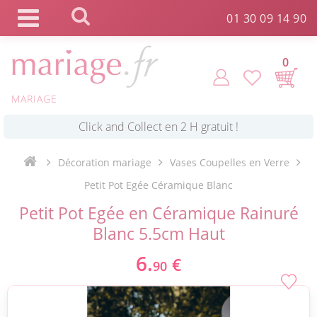
Panneau de gestion des cookies
01 30 09 14 90
0
MARIAGE
*
Commande expédiée en 24h !
Décoration mariage
Vases Coupelles en Verre
Click and Collect en 2 H gratuit !
Petit Pot Egée Céramique Blanc
Petit Pot Egée en Céramique Rainuré
*
Livraison point relais gratuit dès 89 € !
Blanc 5.5cm Haut
6.
€
90
*
Payez votre commande en 4X sans frais