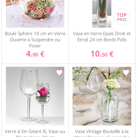
Boule Sphère 10 cm en Verre
Vase en Verre Epais Droit et
Ouverte à Suspendre ou
Etroit 24 cm Bords Polis
Poser
4.
10.
€
€
90
50
Verre à Vin Géant XL Vase ou
Vase Vintage Bouteille à la