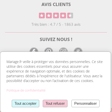
AVIS CLIENTS
Très bien : 4.7 / 5 - 1863 avis
SUIVEZ NOUS !
Mariage.fr veille à protéger vos données personnelles. Ce site
utilise des cookies essentiels pour vous assurer une
LE SITE DE LA DECO MARIAGE
expérience de navigation optimale, et des cookies de
partenaires dédiés à l'expérience de l'utilisateur. Vous avez la
Notre site est le spécialiste de la décoration mariage. Vous
possibilité d’accepter ou non l’activation de ces cookies.
trouverez des idées de déco pas cher ainsi que des housses de
chaise et des tentures. Nous avons le plus grand choix de
Politique de confidentialité
marque place et de porte nom. Tout pour réussir une
organisation mariage au top et un mariage discount. Découvrez
Lire la suite
également notre gamme de livres d’or, et d’urnes pas cher. Sans
Tout accepter
Tout refuser
Personnaliser
oublier nos dragées mariage et nos contenants à dragées et