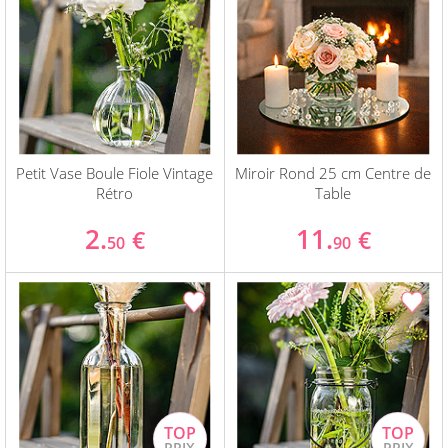
Petit Vase Boule Fiole Vintage
Miroir Rond 25 cm Centre de
Rétro
Table
2.
11.
€
€
50
90