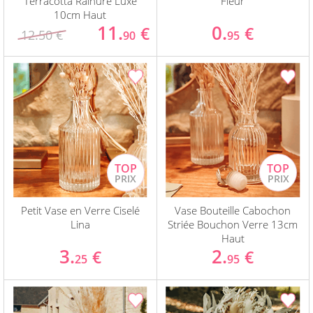
Terracotta Rainuré Luxe
Fleur
10cm Haut
11.
0.
€
€
12.50 €
90
95
Petit Vase en Verre Ciselé
Vase Bouteille Cabochon
Lina
Striée Bouchon Verre 13cm
Haut
3.
2.
€
€
25
95