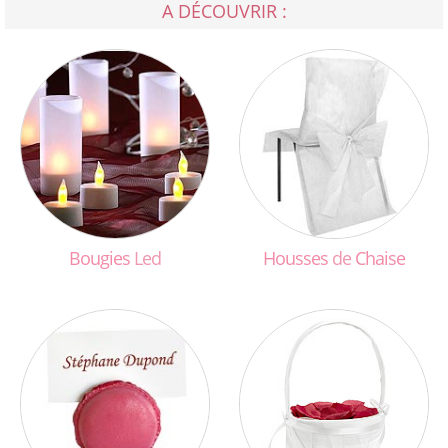
A DÉCOUVRIR :
Bougies
Led
Housses
de
Chaise