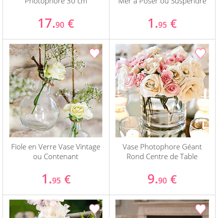
Photophore 30 cm
Mer à Poser ou Suspendre
17.
1.
€
€
90
95
Fiole en Verre Vase Vintage
Vase Photophore Géant
ou Contenant
Rond Centre de Table
1.
9.
€
€
95
90