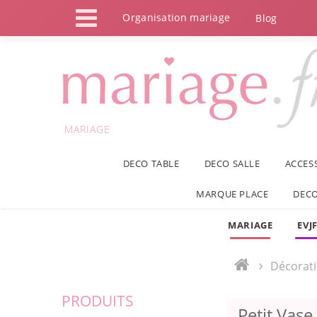
Panneau de gestion des cookies
Organisation mariage
Blog
MARIAGE
DECO TABLE
DECO SALLE
ACCES
MARQUE PLACE
DECO
MARIAGE
EVJ
Décorat
PRODUITS
Petit Vase