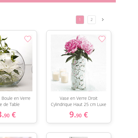
1
2
 Boule en Verre
Vase en Verre Droit
e de Table
Cylindrique Haut 25 cm Luxe
3.
9.
€
€
90
90