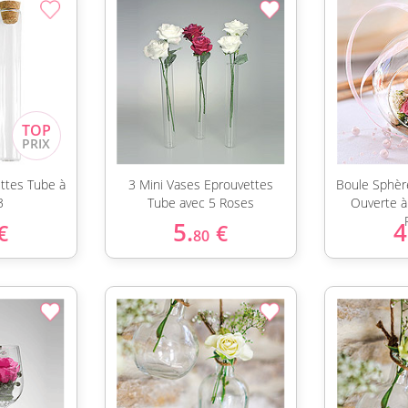
ttes Tube à
3 Mini Vases Eprouvettes
Boule Sphèr
3
Tube avec 5 Roses
Ouverte à
5.
4
€
€
80