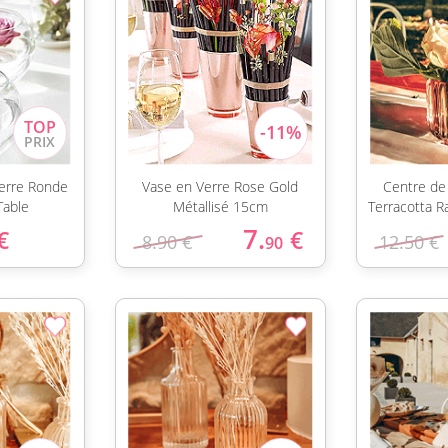
Verre Ronde
Vase en Verre Rose Gold
Centre de
Table
Métallisé 15cm
Terracotta 
7.
€
€
8.90 €
12.50 €
90