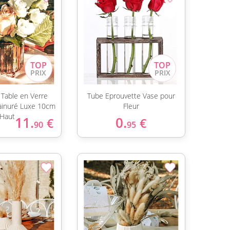
 Table en Verre
Tube Eprouvette Vase pour
Rainuré Luxe 10cm
Fleur
Haut
11.
0.
€
€
90
95