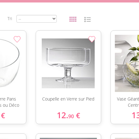
Tri
rre Pans
Coupelle en Verre sur Pied
Vase Géant
s ou Déco
Centr
12.
1
€
€
90