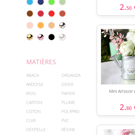
2.
50
MATIÈRES
ABACA
ORGANZA
ARDOISE
OSIER
Mini Arrosoir
BOIS
PAPIER
CARTON
PLUME
2.
80
COTON
POLYPRO
CUIR
PVC
DENTELLE
RÉSINE