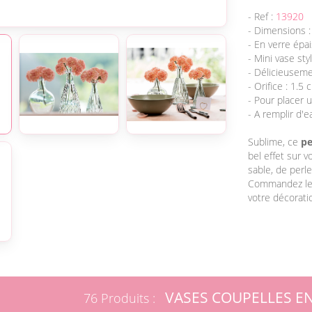
- Ref :
13920
- Dimensions :
- En verre épai
- Mini vase st
- Délicieuseme
- Orifice : 1.5 
- Pour placer u
- A remplir d'e
Sublime, ce
pe
bel effet sur v
sable, de perle
Commandez l
votre décoratio
VASES COUPELLES E
76 Produits :