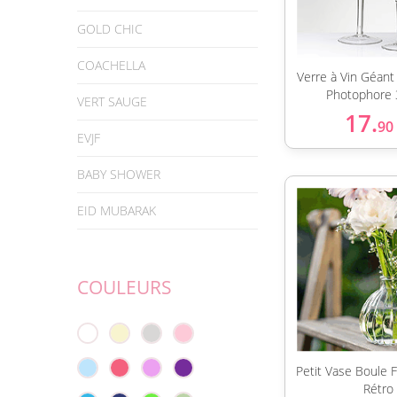
GOLD CHIC
COACHELLA
Verre à Vin Géant
Photophore
VERT SAUGE
17.
90
EVJF
BABY SHOWER
EID MUBARAK
COULEURS
Petit Vase Boule F
Rétro