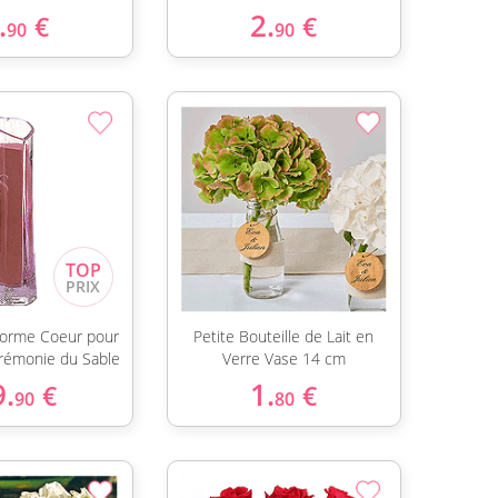
.
2.
€
€
90
90
Forme Coeur pour
Petite Bouteille de Lait en
érémonie du Sable
Verre Vase 14 cm
9.
1.
€
€
90
80