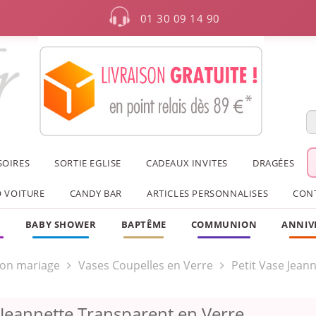
01 30 09 14 90
SOIRES
SORTIE EGLISE
CADEAUX INVITES
DRAGÉES
 VOITURE
CANDY BAR
ARTICLES PERSONNALISES
CON
F
BABY SHOWER
BAPTÊME
COMMUNION
ANNIV
ion mariage
Vases Coupelles en Verre
Petit Vase Jean
 Jeannette Transparent en Verre