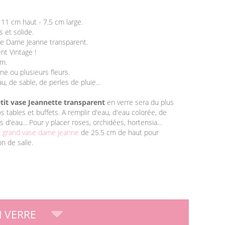
 11 cm haut - 7.5 cm large.
s et solide.
yle Dame Jeanne transparent.
nt Vintage !
cm.
ne ou plusieurs fleurs.
au, de sable, de perles de pluie...
tit vase Jeannette transparent
en verre sera du plus
os tables et buffets. A remplir d'eau, d'eau colorée, de
s d'eau... Pour y placer roses, orchidées, hortensia...
e
grand vase dame Jeanne
de 25.5 cm de haut pour
n de salle.
N VERRE