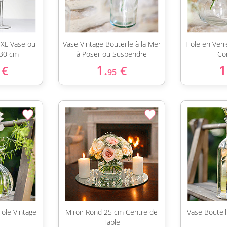
 XL Vase ou
Vase Vintage Bouteille à la Mer
Fiole en Ver
 30 cm
à Poser ou Suspendre
Co
1.
1
€
€
95
iole Vintage
Miroir Rond 25 cm Centre de
Vase Bouteil
Table