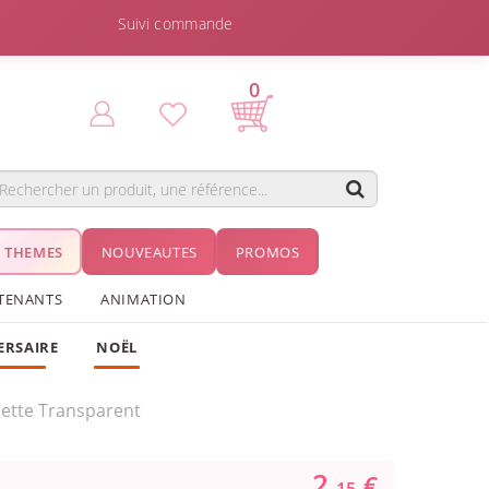
Suivi commande
0
THEMES
NOUVEAUTES
PROMOS
TENANTS
ANIMATION
ERSAIRE
NOËL
nette Transparent
2.
€