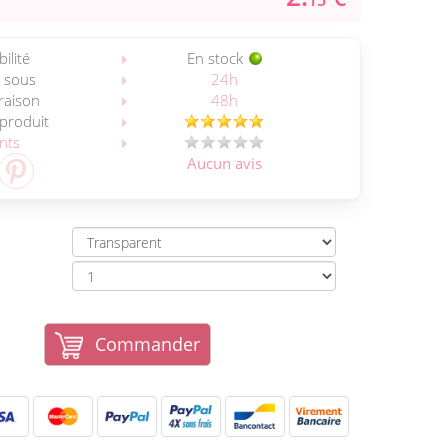
15
ilité
En stock
 sous
24h
vraison
48h
 produit
ents
Aucun avis
Commander