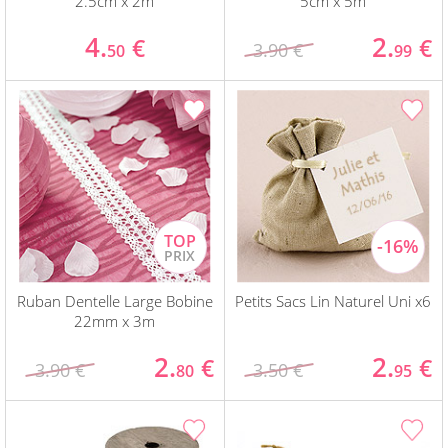
2.5cm x 2m
5cm x 5m
4.
2.
€
€
3.90 €
50
99
Ruban Dentelle Large Bobine
Petits Sacs Lin Naturel Uni x6
22mm x 3m
2.
2.
€
€
3.90 €
3.50 €
80
95