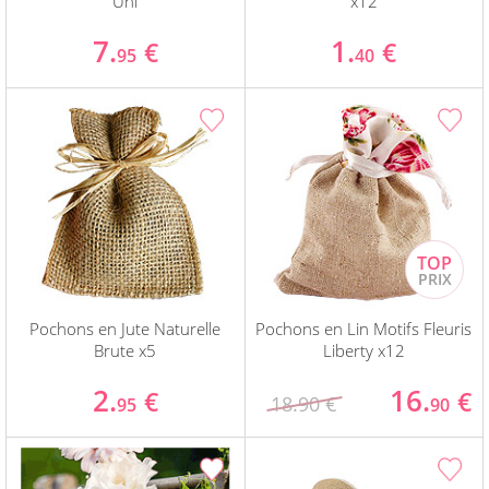
Uni
x12
7.
1.
€
€
95
40
Pochons en Jute Naturelle
Pochons en Lin Motifs Fleuris
Brute x5
Liberty x12
2.
16.
€
€
18.90 €
95
90