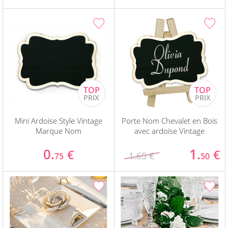
Mini Ardoise Style Vintage
Porte Nom Chevalet en Bois
Marque Nom
avec ardoise Vintage
0.
1.
€
€
1.65 €
75
50