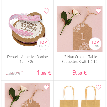
Dentelle Adhésive Bobine
12 Numéros de Table
1cm x 2m
Etiquettes Kraft 1 à 12
1.
9.
€
€
2.50 €
99
50