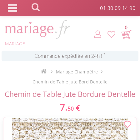
Panneau de gestion des cookies
01 30 09 14 90
0
MARIAGE
*
Commande expédiée en 24h !
Mariage Champêtre
Click and Collect en 2 H gratuit !
Chemin de Table Jute Bord Dentelle
Chemin de Table Jute Bordure Dentelle
*
Livraison point relais gratuit dès 89 € !
7.
€
50
*
Payez votre commande en 4X sans frais