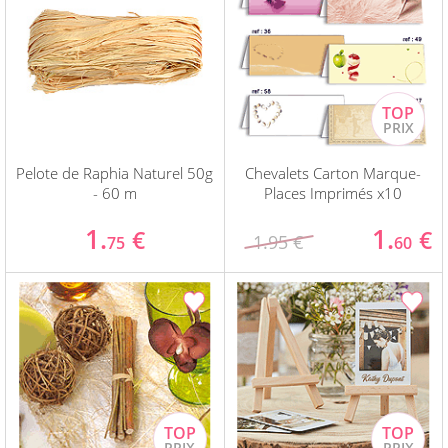
Pelote de Raphia Naturel 50g
Chevalets Carton Marque-
- 60 m
Places Imprimés x10
1.
1.
€
€
1.95 €
75
60