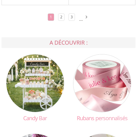
1
2
3
...
A DÉCOUVRIR :
Candy
Bar
Rubans
personnalisés