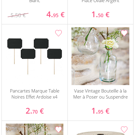
Blanc
Place Ovale Argent
4.
1.
€
€
5.50 €
95
50
Pancartes Marque Table
Vase Vintage Bouteille à la
Noires Effet Ardoise x4
Mer à Poser ou Suspendre
2.
1.
€
€
70
95