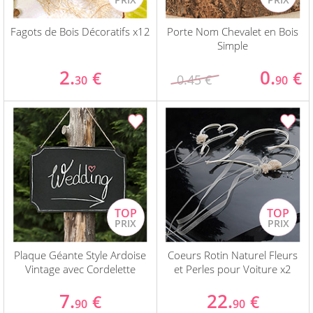
Fagots de Bois Décoratifs x12
Porte Nom Chevalet en Bois
Simple
2.
0.
€
€
0.45 €
30
90
Plaque Géante Style Ardoise
Coeurs Rotin Naturel Fleurs
Vintage avec Cordelette
et Perles pour Voiture x2
7.
22.
€
€
90
90