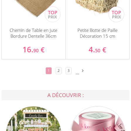
Chemin de Table en Jute
Petite Botte de Paille
Bordure Dentelle 36cm
Décoration 15 cm
16.
4.
€
€
90
50
1
2
3
...
A DÉCOUVRIR :