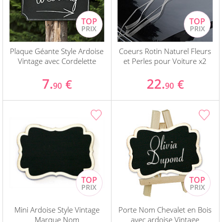
Plaque Géante Style Ardoise
Coeurs Rotin Naturel Fleurs
Vintage avec Cordelette
et Perles pour Voiture x2
7.
22.
€
€
90
90
Mini Ardoise Style Vintage
Porte Nom Chevalet en Bois
Marque Nom
avec ardoise Vintage