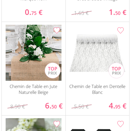
0.
1.
€
€
1.65 €
75
50
Chemin de Table en Jute
Chemin de Table en Dentelle
Naturelle Beige
Blanc
6.
4.
€
€
8.90 €
5.50 €
50
95