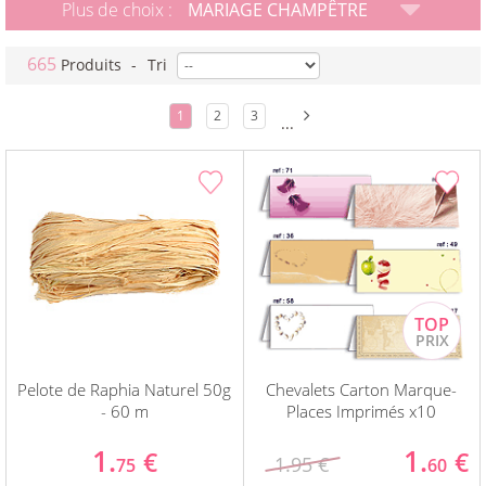
Plus de choix :
MARIAGE CHAMPÊTRE
665
Produits
-
Tri
1
2
3
...
Pelote de Raphia Naturel 50g
Chevalets Carton Marque-
- 60 m
Places Imprimés x10
1.
1.
€
€
1.95 €
75
60