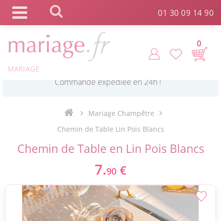
Panneau de gestion des cookies
01 30 09 14 90
0
MARIAGE
*
Commande expédiée en 24h !
Mariage Champêtre
Click and Collect en 2 H gratuit !
Chemin de Table Lin Pois Blancs
Chemin de Table en Lin Pois Blancs
*
Livraison point relais gratuit dès 89 € !
7.
€
90
*
Payez votre commande en 4X sans frais