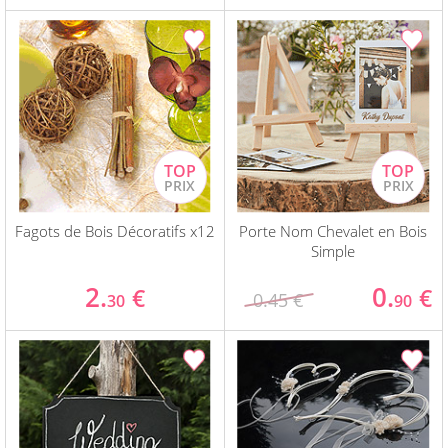
Fagots de Bois Décoratifs x12
Porte Nom Chevalet en Bois
Simple
2.
0.
€
€
0.45 €
30
90