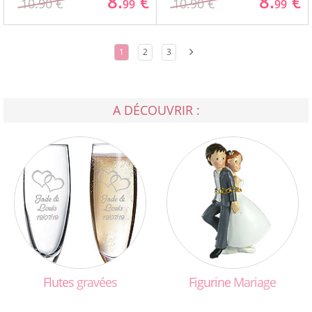
8.
8.
€
€
10.90 €
10.90 €
99
99
1
2
3
A DÉCOUVRIR :
Flutes
gravées
Figurine
Mariage