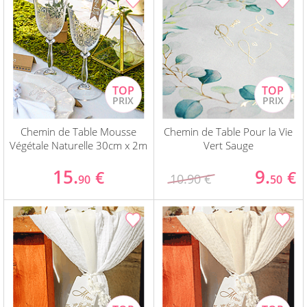
Chemin de Table Mousse
Chemin de Table Pour la Vie
Végétale Naturelle 30cm x 2m
Vert Sauge
15.
9.
€
€
10.90 €
90
50