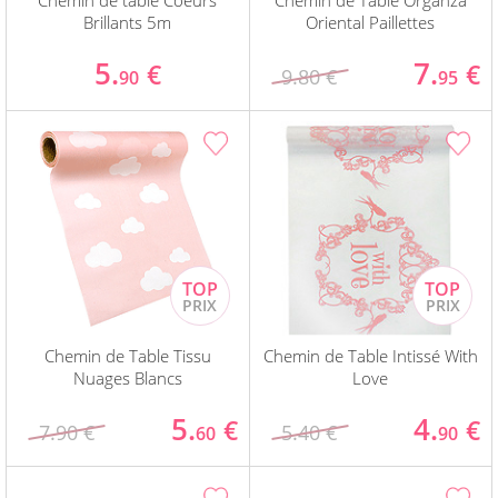
Chemin de table Coeurs
Chemin de Table Organza
Brillants 5m
Oriental Paillettes
5.
7.
€
€
9.80 €
90
95
Chemin de Table Tissu
Chemin de Table Intissé With
Nuages Blancs
Love
5.
4.
€
€
7.90 €
5.40 €
60
90