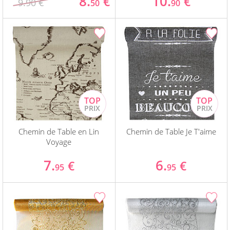
8.
10.
€
€
9.90 €
50
90
Chemin de Table en Lin
Chemin de Table Je T'aime
Voyage
7.
6.
€
€
95
95