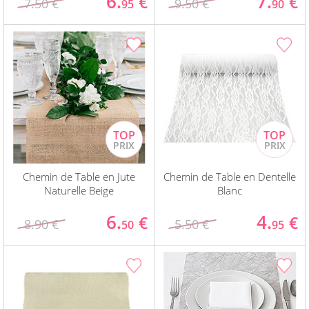
6.
7.
€
€
7.50 €
9.50 €
95
90
Chemin de Table en Jute
Chemin de Table en Dentelle
Naturelle Beige
Blanc
6.
4.
€
€
8.90 €
5.50 €
50
95