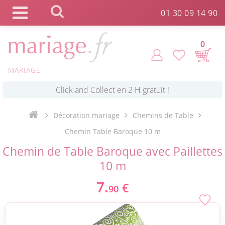
Panneau de gestion des cookies
01 30 09 14 90
0
MARIAGE
*
Commande expédiée en 24h !
Décoration mariage
Chemins de Table
Click and Collect en 2 H gratuit !
Chemin Table Baroque 10 m
Chemin de Table Baroque avec Paillettes
*
Livraison point relais gratuit dès 89 € !
10 m
7.
€
90
*
Payez votre commande en 4X sans frais