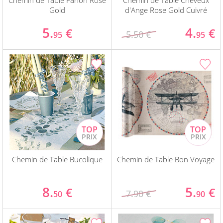
Chemin de Table Fanon Rose
Chemin de Table Cheveux
Gold
d'Ange Rose Gold Cuivré
5.
4.
€
€
5.50 €
95
95
Chemin de Table Bucolique
Chemin de Table Bon Voyage
8.
5.
€
€
7.90 €
50
90