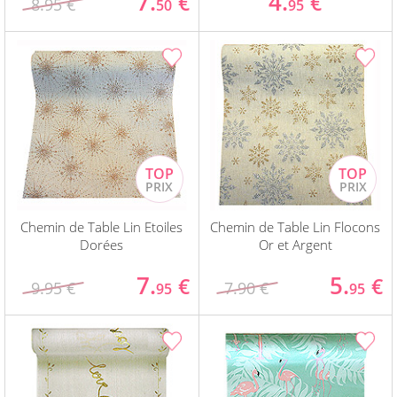
7.
4.
€
€
8.95 €
50
95
Chemin de Table Lin Etoiles
Chemin de Table Lin Flocons
Dorées
Or et Argent
7.
5.
€
€
9.95 €
7.90 €
95
95