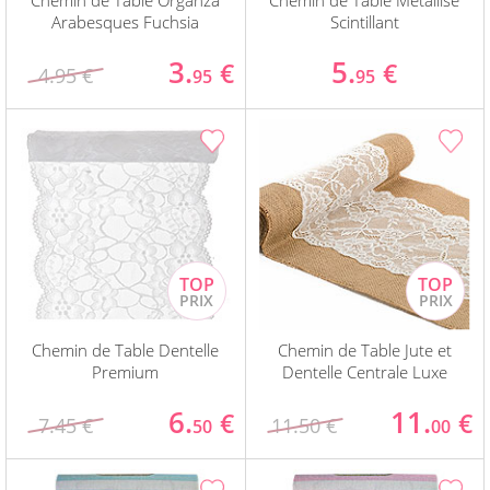
Chemin de Table Organza
Chemin de Table Métallisé
Arabesques Fuchsia
Scintillant
3.
5.
€
€
4.95 €
95
95
Chemin de Table Dentelle
Chemin de Table Jute et
Premium
Dentelle Centrale Luxe
6.
11.
€
€
7.45 €
11.50 €
50
00