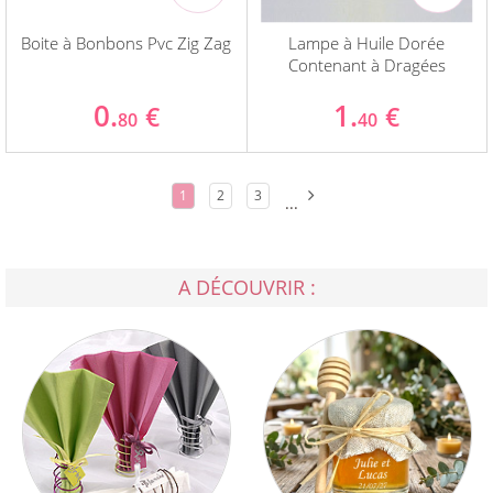
Boite à Bonbons Pvc Zig Zag
Lampe à Huile Dorée
Contenant à Dragées
0.
1.
€
€
80
40
1
2
3
...
A DÉCOUVRIR :