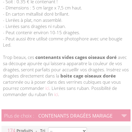
- Soit : 0.35 € le contenant !
- Dimensions : 5 cm large x 7,5 cm haut.
- En carton métallisé doré brillant.
- Livrées à plat, non assemblé.
- Livrées sans dragées ni ruban.
- Peut contenir environ 10-15 dragées.
- Peut aussi être utilisé comme photophore avec une bougie
Led.
Trop beaux, ces
contenants vides cages oiseaux doré
avec
sa découpe ajourée qui laissera apparaitre la couleur de vos
dragées, seront parfaits pour accueillir vos dragées. Insérez vos
dragées directement dans la
boite cage oiseaux dorée
cartonnée ou à poser dans des verrines cubiques que vous
pourrez commander
ici
. Livrées sans ruban. Possibilité de
commander du ruban fin
ici
.
Plus de choix :
CONTENANTS DRAGÉES MARIAGE
174
Produits
-
Tri