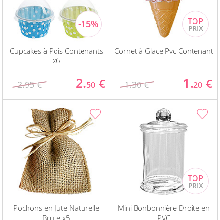
Cupcakes à Pois Contenants
Cornet à Glace Pvc Contenant
x6
2.
1.
€
€
2.95 €
1.30 €
50
20
Pochons en Jute Naturelle
Mini Bonbonnière Droite en
Brute x5
PVC