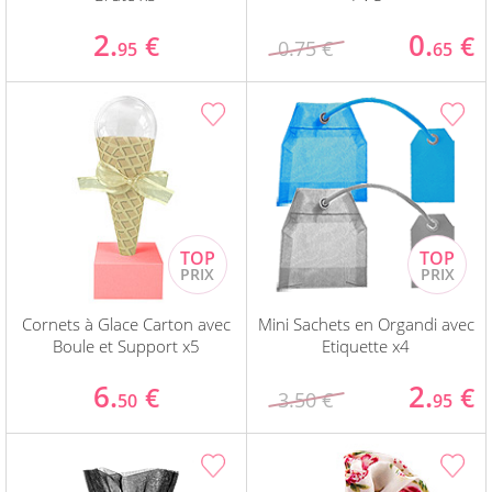
2.
0.
€
€
0.75 €
95
65
Cornets à Glace Carton avec
Mini Sachets en Organdi avec
Boule et Support x5
Etiquette x4
6.
2.
€
€
3.50 €
50
95