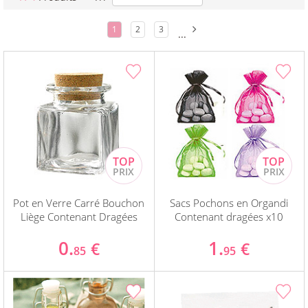
1
2
3
...
Pot en Verre Carré Bouchon
Sacs Pochons en Organdi
Liège Contenant Dragées
Contenant dragées x10
0.
1.
€
€
85
95