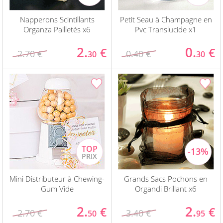
Napperons Scintillants
Petit Seau à Champagne en
Organza Pailletés x6
Pvc Translucide x1
2.
0.
€
€
2.70 €
0.40 €
30
30
Mini Distributeur à Chewing-
Grands Sacs Pochons en
Gum Vide
Organdi Brillant x6
2.
2.
€
€
2.70 €
3.40 €
50
95