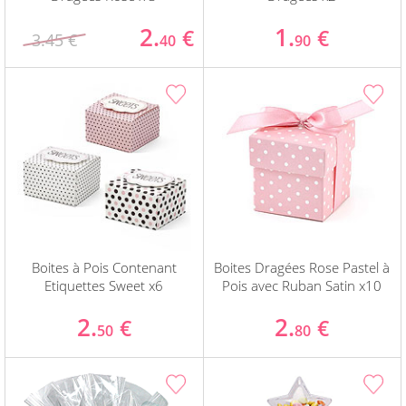
2.
1.
€
€
3.45 €
40
90
Boites à Pois Contenant
Boites Dragées Rose Pastel à
Etiquettes Sweet x6
Pois avec Ruban Satin x10
2.
2.
€
€
50
80