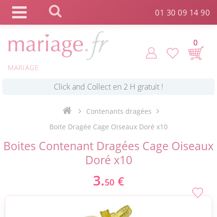
Panneau de gestion des cookies
01 30 09 14 90
0
MARIAGE
*
Commande expédiée en 24h !
Contenants dragées
Click and Collect en 2 H gratuit !
Boite Dragée Cage Oiseaux Doré x10
Boites Contenant Dragées Cage Oiseaux
*
Livraison point relais gratuit dès 89 € !
Doré x10
3.
€
50
*
Payez votre commande en 4X sans frais