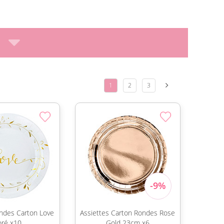
1
2
3
ondes Carton Love
Assiettes Carton Rondes Rose
ré x10
Gold 23cm x6