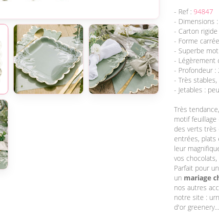
- Ref :
94847
- Dimensions :
- Carton rigide
- Forme carré
- Superbe motif
- Légèrement 
- Profondeur :
- Très stables,
- Jetables : p
Très tendance
motif feuillage
des verts très
entrées, plats
leur magnifiqu
vos chocolats,
Parfait pour u
un
mariage c
nos autres acc
notre site : ur
d'or greenery...