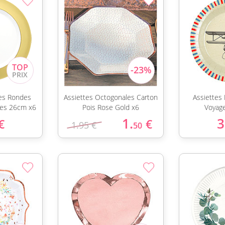
es Rondes
Assiettes Octogonales Carton
Assiettes
ées 26cm x6
Pois Rose Gold x6
Voyag
1.
3
€
€
1.95 €
50