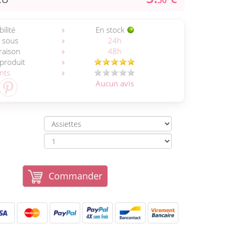
50
ilité
En stock
 sous
24h
vraison
48h
 produit
ents
Aucun avis
Commander