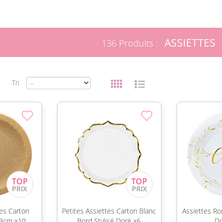
ASSIETTES
136 Produits :
Tri
es Carton
Petites Assiettes Carton Blanc
Assiettes R
23cm x10
Bord Stylisé Doré x6
Do