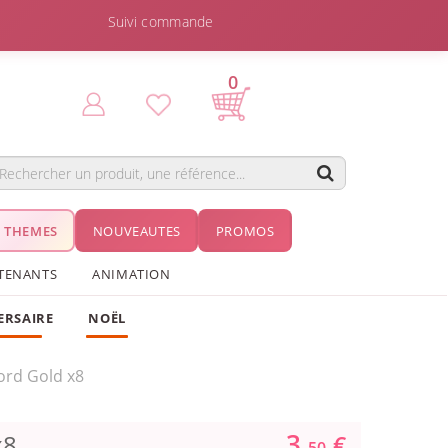
Suivi commande
0
THEMES
NOUVEAUTES
PROMOS
TENANTS
ANIMATION
ERSAIRE
NOËL
ord Gold x8
3.
x8
€