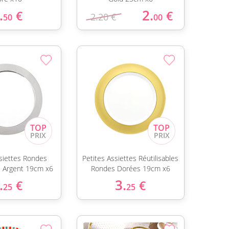
.
2.
€
€
2.20 €
50
00
ssiettes Rondes
Petites Assiettes Réutilisables
es Argent 19cm x6
Rondes Dorées 19cm x6
.
3.
€
€
25
25