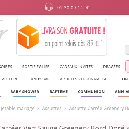
01 30 09 14 90
SOIRES
SORTIE EGLISE
CADEAUX INVITES
DRAGÉES
 VOITURE
CANDY BAR
ARTICLES PERSONNALISES
CON
F
BABY SHOWER
BAPTÊME
COMMUNION
ANNIV
e jetable mariage
Assiettes
Assiette Carrée Greenery B
 Carrées Vert Sauge Greenery Bord Doré 