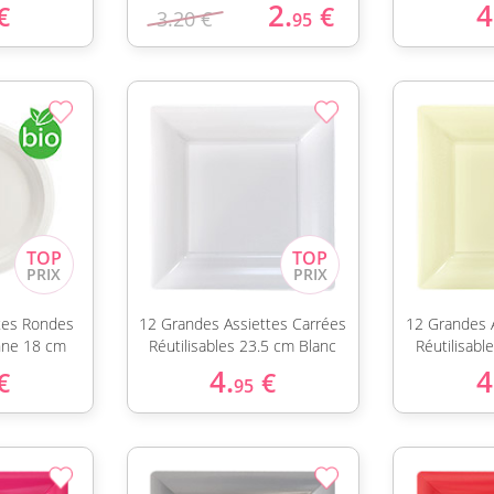
2.
4
€
€
3.20 €
95
ttes Rondes
12 Grandes Assiettes Carrées
12 Grandes 
nne 18 cm
Réutilisables 23.5 cm Blanc
Réutilisabl
4.
4
€
€
95