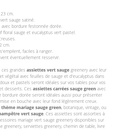
 23 cm.
 vert sauge satiné.
e avec bordure festonnée dorée.
 floral sauge et eucalyptus vert pastel.
creuses.
 2 cm.
 s'empilent, faciles à ranger.
euvent éventuellement resservir.
, ces grandes
assiettes vert sauge
greenery avec leur
 et végétal avec feuilles de sauge et d'eucalyptus dans
 doux et pastels seront idéales sur vos tables pour vos
 et desserts. Ces
assiettes carrées sauge green
avec
e bordure dorée seront idéales aussi pour présenter
 mise en bouche avec leur fond légèrement creux.
n
thème mariage sauge green
, botanique, vintage, ou
hampêtre vert sauge
. Ces assiettes sont assorties à
essoires mariage vert sauge greenery disponibles sur
ne greenery, serviettes greenery, chemin de table, livre