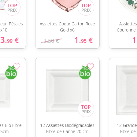
leuri Pétales
Assiettes Coeur Carton Rose
Assiette
 x10
Gold x6
Couronne 
3.
1.
1
€
€
2.50 €
99
95
es Bio Fibre
12 Assiettes Biodégradables
12 Grande
15cm
Fibre de Canne 20 cm
Fibre de