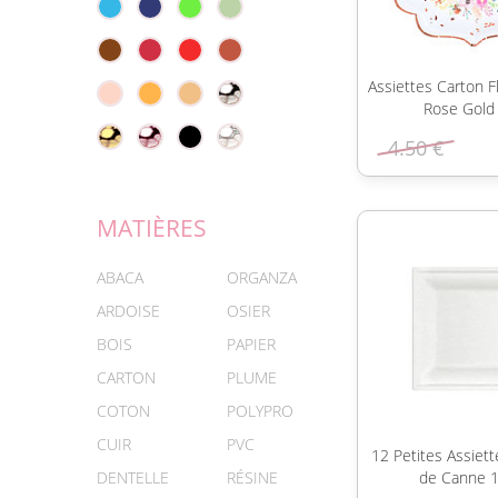
Assiettes Carton F
Rose Gold
4.50 €
MATIÈRES
ABACA
ORGANZA
ARDOISE
OSIER
BOIS
PAPIER
CARTON
PLUME
COTON
POLYPRO
CUIR
PVC
12 Petites Assiett
DENTELLE
RÉSINE
de Canne 