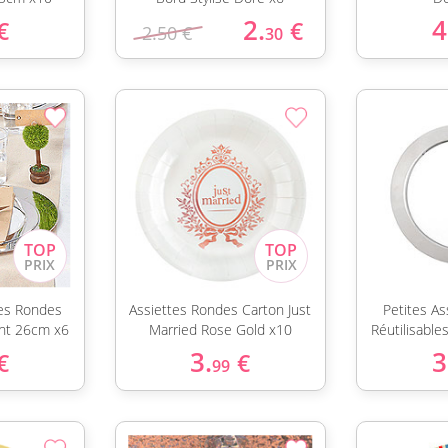
2.
4
€
€
2.50 €
30
es Rondes
Assiettes Rondes Carton Just
Petites A
ent 26cm x6
Married Rose Gold x10
Réutilisabl
3.
3
€
€
99