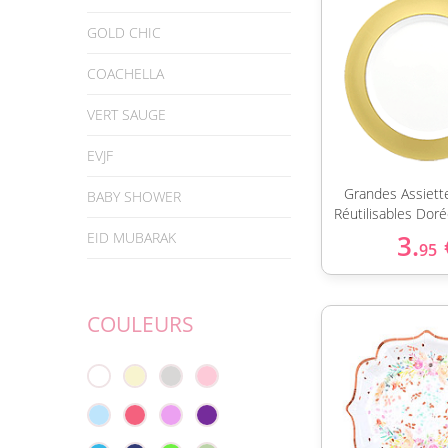
GOLD CHIC
COACHELLA
VERT SAUGE
EVJF
Grandes Assiett
BABY SHOWER
Réutilisables Dor
EID MUBARAK
3.
95
COULEURS