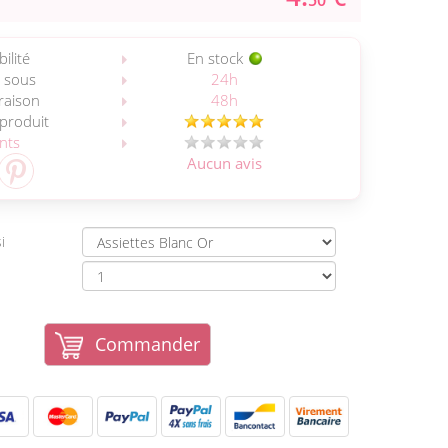
50
ilité
En stock
 sous
24h
vraison
48h
 produit
ents
Aucun avis
i
Commander