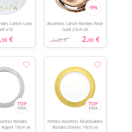
ondes Carton Love
Assiettes Carton Rondes Rose
ré x10
Gold 23cm x6
.
2.
€
€
2.20 €
50
00
ssiettes Rondes
Petites Assiettes Réutilisables
es Argent 19cm x6
Rondes Dorées 19cm x6