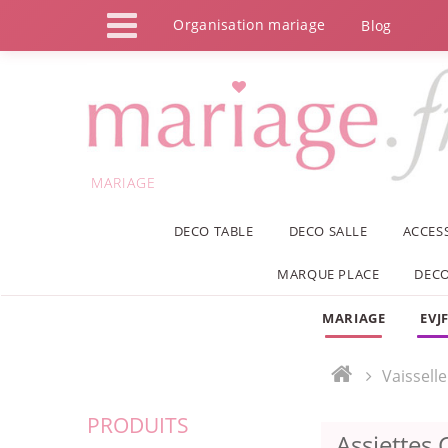
Panneau de gestion des cookies
Organisation mariage
Blog
MARIAGE
DECO TABLE
DECO SALLE
ACCES
MARQUE PLACE
DECO
MARIAGE
EVJ
Vaissell
PRODUITS
Assiettes