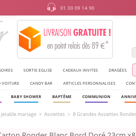
01 30 09 14 90
SOIRES
SORTIE EGLISE
CADEAUX INVITES
DRAGÉES
 VOITURE
CANDY BAR
ARTICLES PERSONNALISES
CON
F
BABY SHOWER
BAPTÊME
COMMUNION
ANNIV
e jetable mariage
Assiettes
8 Grandes Assiettes Rondes
 Carton Rondes Blanc Bord Doré 23cm x8