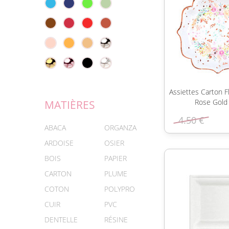
Assiettes Carton F
Rose Gold
MATIÈRES
4.50 €
ABACA
ORGANZA
ARDOISE
OSIER
BOIS
PAPIER
CARTON
PLUME
COTON
POLYPRO
CUIR
PVC
DENTELLE
RÉSINE