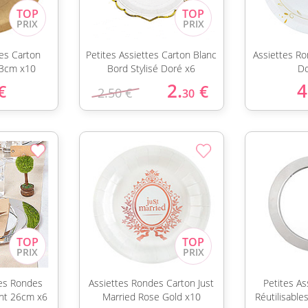
es Carton
Petites Assiettes Carton Blanc
Assiettes R
23cm x10
Bord Stylisé Doré x6
Do
2.
4
€
€
2.50 €
30
es Rondes
Assiettes Rondes Carton Just
Petites A
ent 26cm x6
Married Rose Gold x10
Réutilisabl