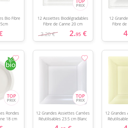
es Bio Fibre
12 Assiettes Biodégradables
12 Grande
15cm
Fibre de Canne 20 cm
Fibre de
2.
4
€
€
3.20 €
95
ttes Rondes
12 Grandes Assiettes Carrées
12 Grandes 
nne 18 cm
Réutilisables 23.5 cm Blanc
Réutilisabl