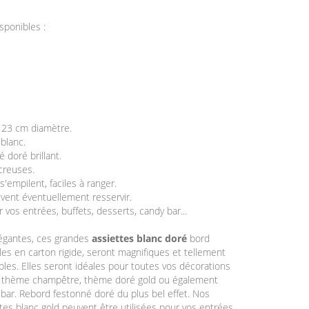
isponibles :
 23 cm diamètre.
 blanc.
 doré brillant.
creuses.
 s'empilent, faciles à ranger.
euvent éventuellement resservir.
ur vos entrées, buffets, desserts, candy bar...
légantes, ces grandes
assiettes blanc doré
bord
les en carton rigide, seront magnifiques et tellement
ables. Elles seront idéales pour toutes vos décorations
le thème champêtre, thème doré gold ou également
bar. Rebord festonné doré du plus bel effet. Nos
tes blanc gold peuvent être utilisées pour vos entrées,