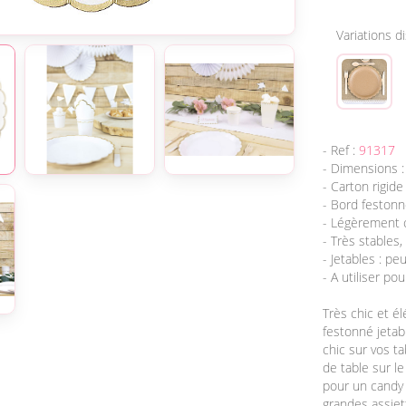
Variations d
- Ref :
91317
- Dimensions :
- Carton rigide
- Bord festonné
- Légèrement 
- Très stables,
- Jetables : p
- A utiliser po
Très chic et é
festonné jetab
chic sur vos t
de table sur 
pour un candy 
grandes assiet