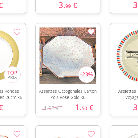
3.
3
€
€
99
es Rondes
Assiettes Octogonales Carton
Assiettes
ées 26cm x6
Pois Rose Gold x6
Voyag
1.
3
€
€
1.95 €
50