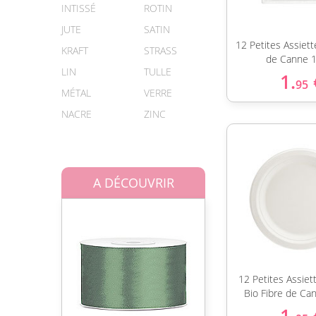
INTISSÉ
ROTIN
JUTE
SATIN
12 Petites Assiett
KRAFT
STRASS
de Canne 
LIN
TULLE
1.
95
MÉTAL
VERRE
NACRE
ZINC
A DÉCOUVRIR
12 Petites Assie
Bio Fibre de Ca