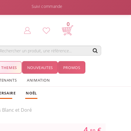
Suivi commande
0
THEMES
NOUVEAUTES
PROMOS
TENANTS
ANIMATION
ERSAIRE
NOËL
 Blanc et Doré
4.
€