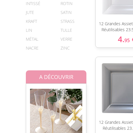
INTISSÉ
ROTIN
JUTE
SATIN
KRAFT
STRASS
12 Grandes Assiet
Réutilisables 23
LIN
TULLE
4.
MÉTAL
VERRE
95
NACRE
ZINC
A DÉCOUVRIR
12 Grandes Assiet
Réutilisables 23