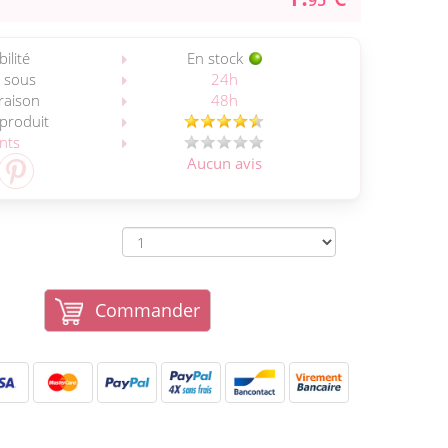
95
ilité
En stock
 sous
24h
vraison
48h
 produit
ents
Aucun avis
Commander