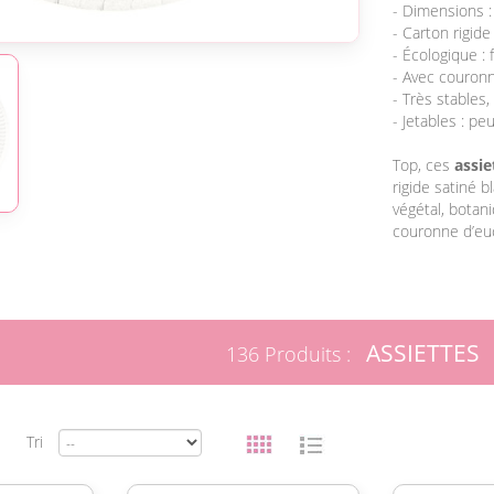
- Dimensions :
- Carton rigide
- Écologique : 
- Avec couronn
- Très stables,
- Jetables : p
Top, ces
assie
rigide satiné 
végétal, botan
couronne d’euc
ASSIETTES
136 Produits :
Tri