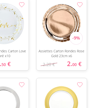
ondes Carton Love
Assiettes Carton Rondes Rose
ré x10
Gold 23cm x6
.
2.
€
€
2.20 €
50
00