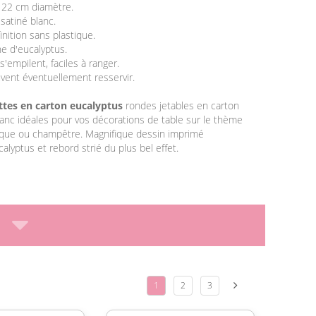
 22 cm diamètre.
 satiné blanc.
finition sans plastique.
e d'eucalyptus.
 s'empilent, faciles à ranger.
euvent éventuellement resservir.
ttes en carton eucalyptus
rondes jetables en carton
blanc idéales pour vos décorations de table sur le thème
ique ou champêtre. Magnifique dessin imprimé
alyptus et rebord strié du plus bel effet.
1
2
3