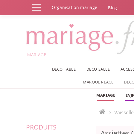
Panneau de gestion des cookies
Organisation mariage
Blog
MARIAGE
DECO TABLE
DECO SALLE
ACCES
MARQUE PLACE
DECO
MARIAGE
EVJ
Vaissell
PRODUITS
Assiettes