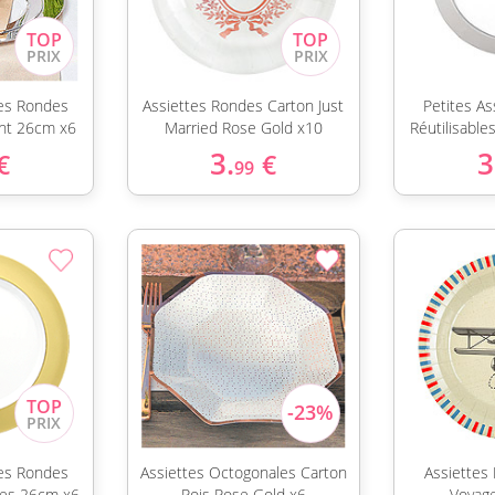
es Rondes
Assiettes Rondes Carton Just
Petites A
ent 26cm x6
Married Rose Gold x10
Réutilisabl
3.
3
€
€
99
es Rondes
Assiettes Octogonales Carton
Assiettes
ées 26cm x6
Pois Rose Gold x6
Voyag