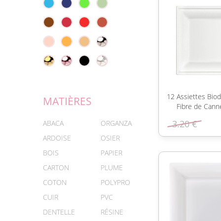
12 Assiettes Bio
MATIÈRES
Fibre de Cann
3.20 €
ABACA
ORGANZA
ARDOISE
OSIER
BOIS
PAPIER
CARTON
PLUME
COTON
POLYPRO
CUIR
PVC
DENTELLE
RÉSINE