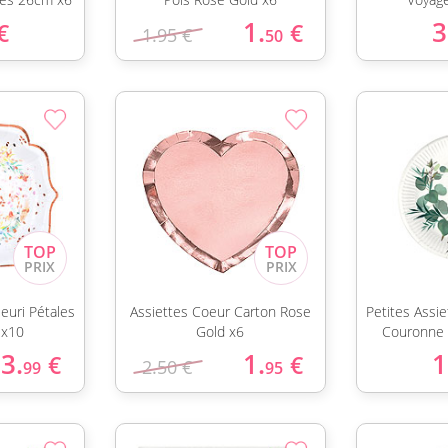
1.
3
€
€
1.95 €
50
leuri Pétales
Assiettes Coeur Carton Rose
Petites Assi
 x10
Gold x6
Couronne 
3.
1.
1
€
€
2.50 €
99
95