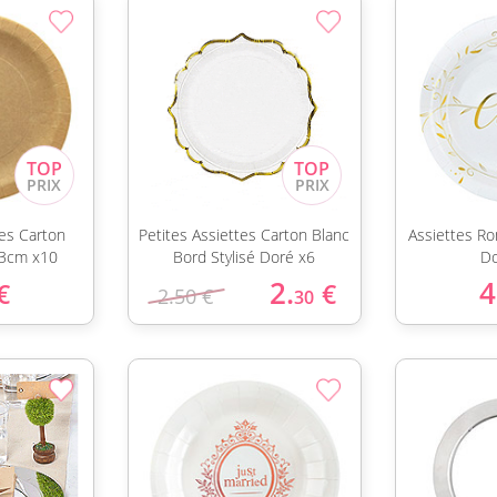
es Carton
Petites Assiettes Carton Blanc
Assiettes R
23cm x10
Bord Stylisé Doré x6
Do
2.
4
€
€
2.50 €
30