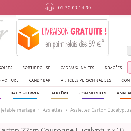
01 30 09 14 90
SOIRES
SORTIE EGLISE
CADEAUX INVITES
DRAGÉES
 VOITURE
CANDY BAR
ARTICLES PERSONNALISES
CON
F
BABY SHOWER
BAPTÊME
COMMUNION
ANNIV
e jetable mariage
Assiettes
Assiettes Carton Eucalyptu
 Carton 22cm Couronne Eucalyptus x10