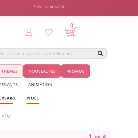
Suivi commande
0
THEMES
NOUVEAUTES
PROMOS
TENANTS
ANIMATION
ERSAIRE
NOËL
s x10
1.
€