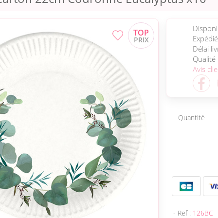
Disponib
Expédié
Délai li
Qualité
Avis cli
Quantité
- Ref :
126BC