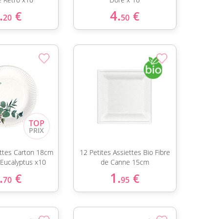
.
4.
€
€
20
50
ettes Carton 18cm
12 Petites Assiettes Bio Fibre
Eucalyptus x10
de Canne 15cm
.
1.
€
€
70
95