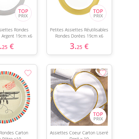
ssiettes Rondes
Petites Assiettes Réutilisables
es Argent 19cm x6
Rondes Dorées 19cm x6
.
3.
€
€
25
25
 Rondes Carton
Assiettes Coeur Carton Liseré
e Rétro x10
Doré x 10