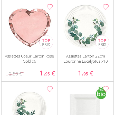
Assiettes Coeur Carton Rose
Assiettes Carton 22cm
Gold x6
Couronne Eucalyptus x10
1.
1.
€
€
2.50 €
95
95