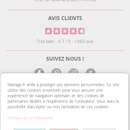
AVIS CLIENTS
Très bien : 4.7 / 5 - 1863 avis
SUIVEZ NOUS !
Mariage.fr veille à protéger vos données personnelles. Ce site
utilise des cookies essentiels pour vous assurer une
LE SITE DE LA DECO MARIAGE
expérience de navigation optimale, et des cookies de
partenaires dédiés à l'expérience de l'utilisateur. Vous avez la
Notre site est le spécialiste de la décoration mariage. Vous
possibilité d’accepter ou non l’activation de ces cookies.
trouverez des idées de déco pas cher ainsi que des housses de
chaise et des tentures. Nous avons le plus grand choix de
Politique de confidentialité
marque place et de porte nom. Tout pour réussir une
organisation mariage au top et un mariage discount. Découvrez
Lire la suite