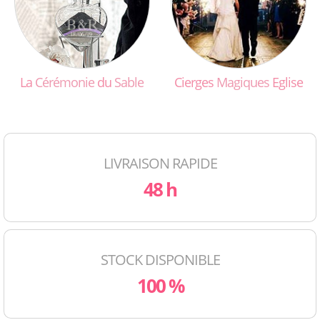
La
Cérémonie
du
Sable
Cierges
Magiques
Eglise
LIVRAISON RAPIDE
48 h
STOCK DISPONIBLE
100 %