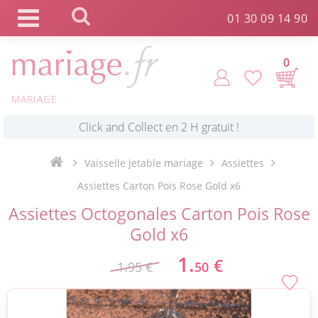
Panneau de gestion des cookies
01 30 09 14 90
0
MARIAGE
*
Commande expédiée en 24h !
Click and Collect en 2 H gratuit !
Vaisselle jetable mariage
Assiettes
Assiettes Carton Pois Rose Gold x6
*
Livraison point relais gratuit dès 89 € !
Assiettes Octogonales Carton Pois Rose
Gold x6
*
Payez votre commande en 4X sans frais
1.
€
1.95 €
50