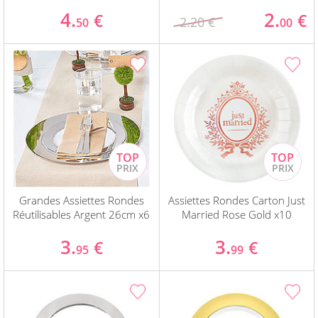
4.
2.
€
€
2.20 €
50
00
Grandes Assiettes Rondes
Assiettes Rondes Carton Just
Réutilisables Argent 26cm x6
Married Rose Gold x10
3.
3.
€
€
95
99