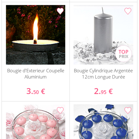
Bougie d'Exterieur Coupelle
Bougie Cylindrique Argentée
Aluminium
12cm Longue Durée
3.
2.
€
€
50
95