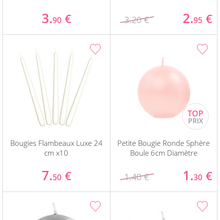
3.
2.
€
€
3.20 €
90
95
Bougies Flambeaux Luxe 24
Petite Bougie Ronde Sphère
cm x10
Boule 6cm Diamètre
7.
1.
€
€
1.40 €
50
30