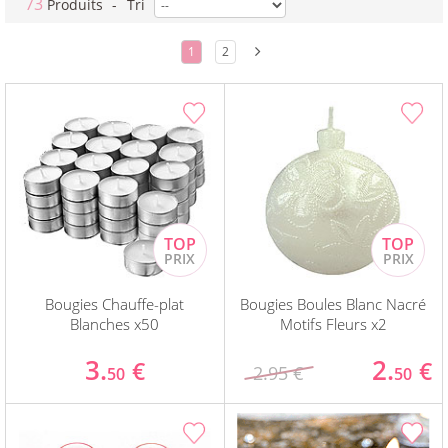
73
Produits
-
Tri
1
2
Bougies Chauffe-plat
Bougies Boules Blanc Nacré
Blanches x50
Motifs Fleurs x2
3.
2.
€
€
2.95 €
50
50