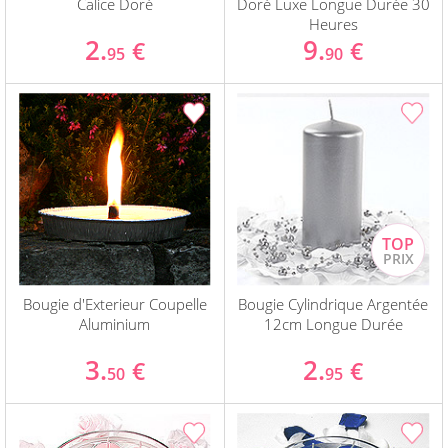
Calice Doré
Doré Luxe Longue Durée 30
Heures
2.
9.
€
€
95
90
Bougie d'Exterieur Coupelle
Bougie Cylindrique Argentée
Aluminium
12cm Longue Durée
3.
2.
€
€
50
95