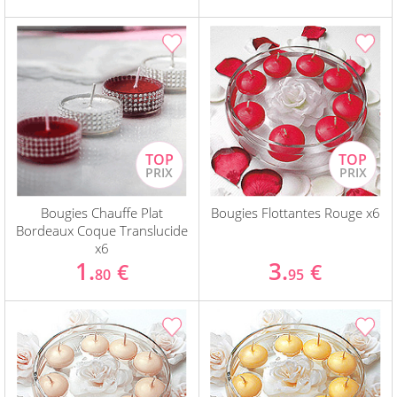
Bougies Chauffe Plat
Bougies Flottantes Rouge x6
Bordeaux Coque Translucide
x6
1.
3.
€
€
80
95