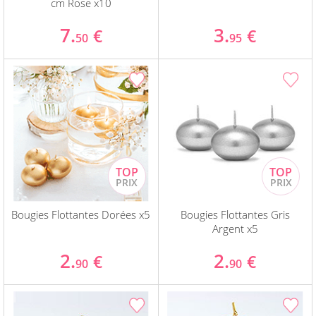
cm Rose x10
7.
3.
€
€
50
95
Bougies Flottantes Dorées x5
Bougies Flottantes Gris
Argent x5
2.
2.
€
€
90
90