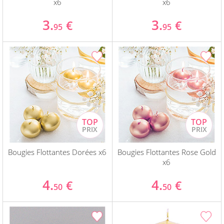
x6
x6
3.
3.
€
€
95
95
Bougies Flottantes Dorées x6
Bougies Flottantes Rose Gold
x6
4.
4.
€
€
50
50