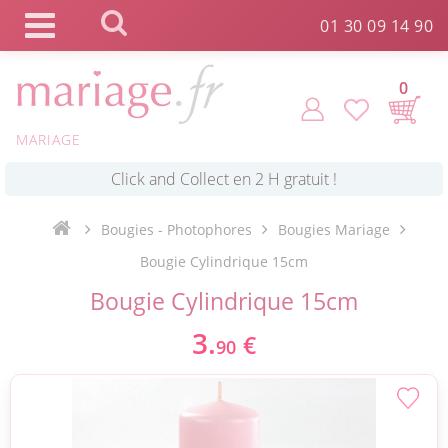
Panneau de gestion des cookies
01 30 09 14 90
0
MARIAGE
*
Commande expédiée en 24h !
Bougies - Photophores
Bougies Mariage
Click and Collect en 2 H gratuit !
Bougie Cylindrique 15cm
Bougie Cylindrique 15cm
*
Livraison point relais gratuit dès 89 € !
3.
€
90
*
Payez votre commande en 4X sans frais