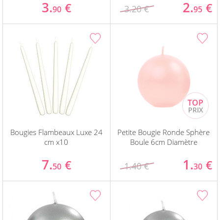
3.
2.
€
€
3.20 €
90
95
Bougies Flambeaux Luxe 24
Petite Bougie Ronde Sphère
cm x10
Boule 6cm Diamètre
7.
1.
€
€
1.40 €
50
30