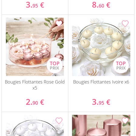
3.
8.
€
€
95
60
Bougies Flottantes Rose Gold
Bougies Flottantes Ivoire x6
x5
2.
3.
€
€
90
95