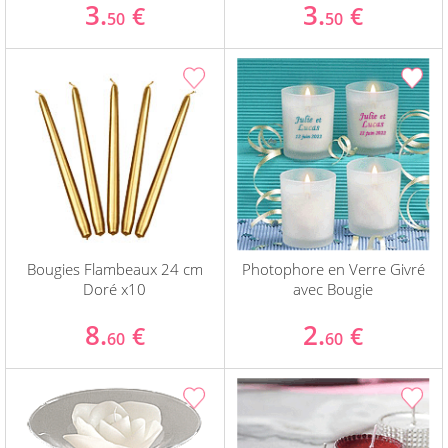
3.
3.
€
€
50
50
Bougies Flambeaux 24 cm
Photophore en Verre Givré
Doré x10
avec Bougie
8.
2.
€
€
60
60