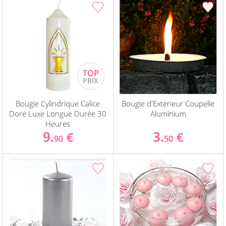
Bougie Cylindrique Calice
Bougie d'Exterieur Coupelle
Doré Luxe Longue Durée 30
Aluminium
Heures
9.
3.
€
€
90
50