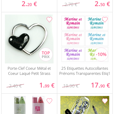
2.
2.
€
€
2.70 €
20
50
Porte-Clef Coeur Métal et
25 Etiquettes Autocollantes
Coeur Laqué Petit Strass
Prénoms Transparentes Etiq1
1.
17.
€
€
2.40 €
19.90 €
99
90