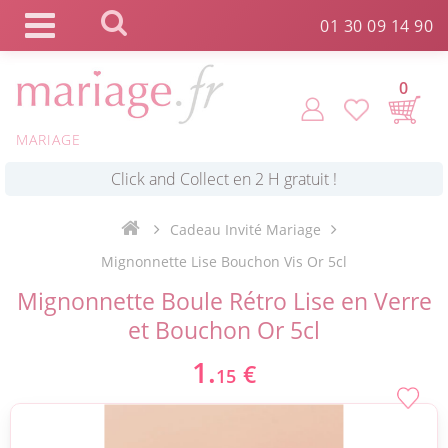
Panneau de gestion des cookies
01 30 09 14 90
0
MARIAGE
*
Commande expédiée en 24h !
Cadeau Invité Mariage
Click and Collect en 2 H gratuit !
Mignonnette Lise Bouchon Vis Or 5cl
Mignonnette Boule Rétro Lise en Verre
*
Livraison point relais gratuit dès 89 € !
et Bouchon Or 5cl
1.
€
15
*
Payez votre commande en 4X sans frais