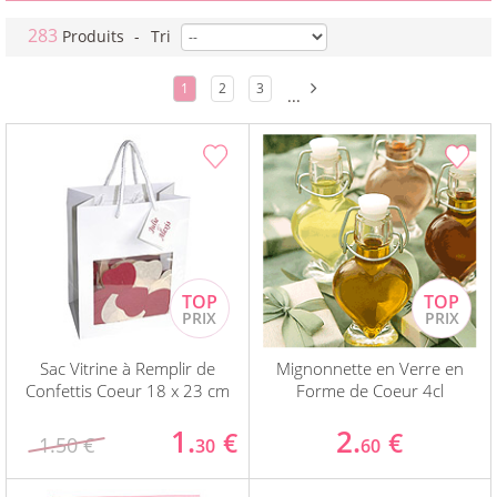
283
Produits
-
Tri
1
2
3
...
Sac Vitrine à Remplir de
Mignonnette en Verre en
Confettis Coeur 18 x 23 cm
Forme de Coeur 4cl
1.
2.
€
€
1.50 €
30
60