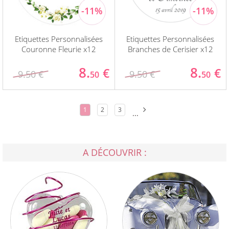
Etiquettes Personnalisées
Etiquettes Personnalisées
Couronne Fleurie x12
Branches de Cerisier x12
8.
8.
€
€
9.50 €
9.50 €
50
50
1
2
3
...
A DÉCOUVRIR :