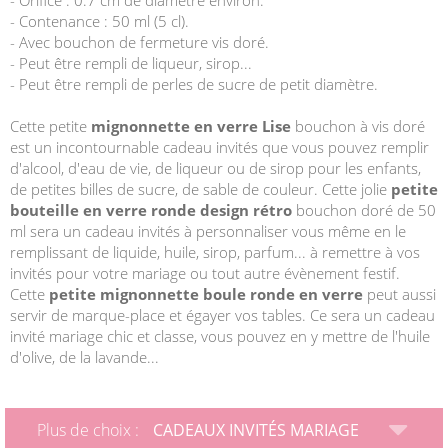
- Orifice : 0.7 cm de diamètre environ.
- Contenance : 50 ml (5 cl).
- Avec bouchon de fermeture vis doré.
- Peut être rempli de liqueur, sirop...
- Peut être rempli de perles de sucre de petit diamètre.
Cette petite
mignonnette en verre Lise
bouchon à vis doré
est un incontournable cadeau invités que vous pouvez remplir
d'alcool, d'eau de vie, de liqueur ou de sirop pour les enfants,
de petites billes de sucre, de sable de couleur. Cette jolie
petite
bouteille en verre ronde design rétro
bouchon doré de 50
ml sera un cadeau invités à personnaliser vous même en le
remplissant de liquide, huile, sirop, parfum... à remettre à vos
invités pour votre mariage ou tout autre évènement festif.
Cette
petite mignonnette boule ronde en verre
peut aussi
servir de marque-place et égayer vos tables. Ce sera un cadeau
invité mariage chic et classe, vous pouvez en y mettre de l'huile
d'olive, de la lavande...
Plus de choix :
CADEAUX INVITÉS MARIAGE