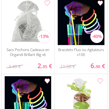
Sacs Pochons Cadeaux en
Bracelets Fluo ou Agitateurs
Organdi Brillant Big x6
x100
2.
6.
€
€
3.40 €
11.50 €
95
90