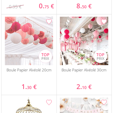
0.
8.
€
€
0.95 €
75
50
Boule Papier Alvéolé 20cm
Boule Papier Alvéolé 30cm
1.
2.
€
€
30
10