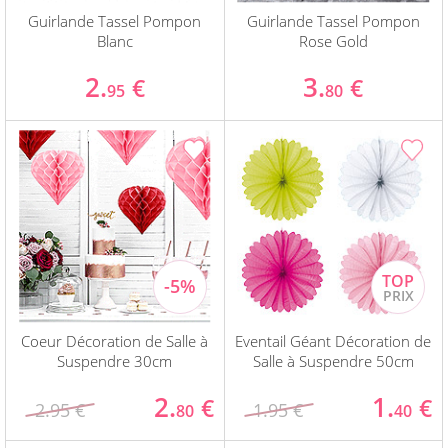
Guirlande Tassel Pompon
Guirlande Tassel Pompon
Blanc
Rose Gold
2.
3.
€
€
95
80
Coeur Décoration de Salle à
Eventail Géant Décoration de
Suspendre 30cm
Salle à Suspendre 50cm
2.
1.
€
€
2.95 €
1.95 €
80
40