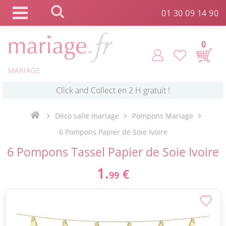
Panneau de gestion des cookies
01 30 09 14 90
0
MARIAGE
*
Commande expédiée en 24h !
Déco salle mariage
Pompons Mariage
Click and Collect en 2 H gratuit !
6 Pompons Papier de Soie Ivoire
6 Pompons Tassel Papier de Soie Ivoire
*
Livraison point relais gratuit dès 89 € !
1.
€
99
*
Payez votre commande en 4X sans frais