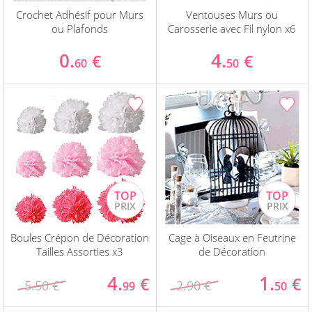
Crochet Adhésif pour Murs
Ventouses Murs ou
ou Plafonds
Carosserie avec Fil nylon x6
0.
4.
€
€
60
50
Boules Crépon de Décoration
Cage à Oiseaux en Feutrine
Tailles Assorties x3
de Décoration
4.
1.
€
€
5.50 €
2.90 €
99
50