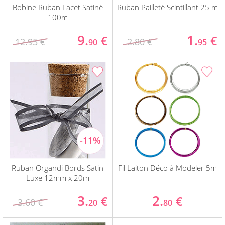
Bobine Ruban Lacet Satiné
Ruban Pailleté Scintillant 25 m
100m
9.
1.
€
€
12.95 €
2.80 €
90
95
Ruban Organdi Bords Satin
Fil Laiton Déco à Modeler 5m
Luxe 12mm x 20m
3.
2.
€
€
3.60 €
20
80