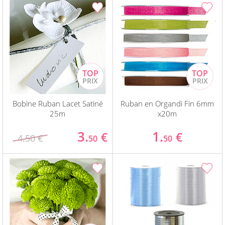
Bobine Ruban Lacet Satiné
Ruban en Organdi Fin 6mm
25m
x20m
3.
1.
€
€
4.50 €
50
50