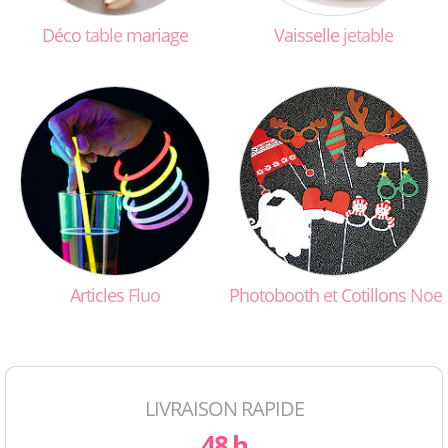
Déco
table
mariage
Vaisselle
jetable
Articles
Fluo
Photobooth
et
Cotillons
Noel
LIVRAISON RAPIDE
48 h