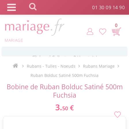
Panneau de gestion des cookies
01 30 09 14 90
0
MARIAGE
*
Commande expédiée en 24h !
Rubans - Tulles - Noeuds
Rubans Mariage
Click and Collect en 2 H gratuit !
Ruban Bolduc Satiné 500m Fuchsia
Bobine de Ruban Bolduc Satiné 500m
*
Livraison point relais gratuit dès 89 € !
Fuchsia
3.
€
50
*
Payez votre commande en 4X sans frais