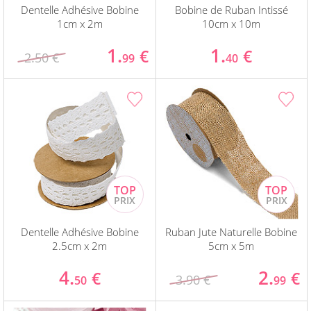
Dentelle Adhésive Bobine
Bobine de Ruban Intissé
1cm x 2m
10cm x 10m
1.
1.
€
€
2.50 €
99
40
Dentelle Adhésive Bobine
Ruban Jute Naturelle Bobine
2.5cm x 2m
5cm x 5m
4.
2.
€
€
3.90 €
50
99