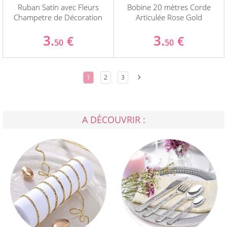
Ruban Satin avec Fleurs
Bobine 20 mètres Corde
Champetre de Décoration
Articulée Rose Gold
3.
3.
€
€
50
50
1
2
3
A DÉCOUVRIR :