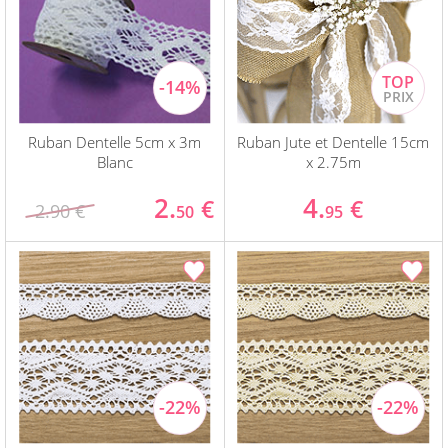
Ruban Dentelle 5cm x 3m
Ruban Jute et Dentelle 15cm
Blanc
x 2.75m
2.
4.
€
€
2.90 €
50
95