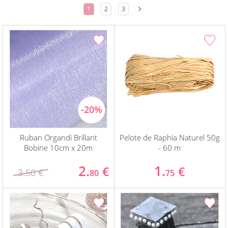
1
2
3
Ruban Organdi Brillant
Pelote de Raphia Naturel 50g
Bobine 10cm x 20m
- 60 m
2.
1.
€
€
3.50 €
80
75