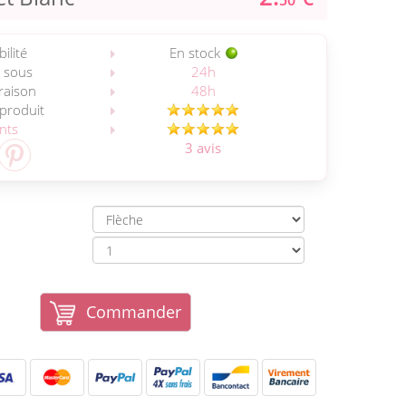
50
ilité
En stock
 sous
24h
vraison
48h
 produit
ents
3 avis
Commander