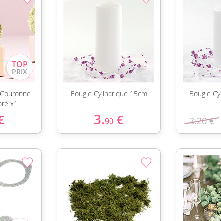
 Couronne
Bougie Cylindrique 15cm
Bougie Cy
oré x1
3.
€
€
3.20 €
90