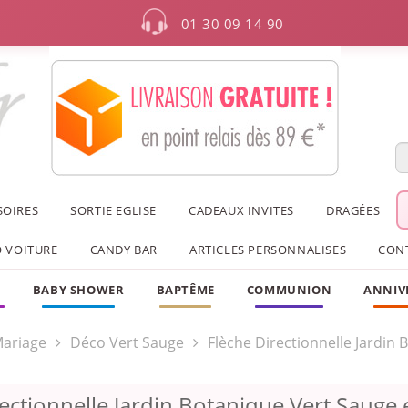
01 30 09 14 90
SOIRES
SORTIE EGLISE
CADEAUX INVITES
DRAGÉES
 VOITURE
CANDY BAR
ARTICLES PERSONNALISES
CON
F
BABY SHOWER
BAPTÊME
COMMUNION
ANNIV
ariage
Déco Vert Sauge
Flèche Directionnelle Jardin 
ectionnelle Jardin Botanique Vert Sauge 