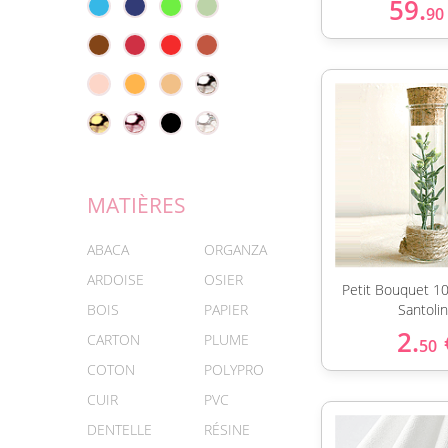
59.
90
MATIÈRES
ABACA
ORGANZA
ARDOISE
OSIER
Petit Bouquet 1
BOIS
PAPIER
Santoli
2.
CARTON
PLUME
50
COTON
POLYPRO
CUIR
PVC
DENTELLE
RÉSINE