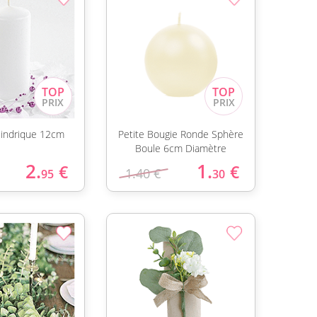
lindrique 12cm
Petite Bougie Ronde Sphère
Boule 6cm Diamètre
2.
1.
€
€
1.40 €
95
30