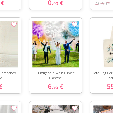
0.
€
€
10.90 €
90
0 branches
Fumigène à Main Fumée
Tote Bag Per
ne
Blanche
Euca
6.
5
€
€
95