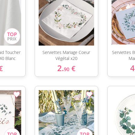
laid Toucher
Serviettes Mariage Coeur
Serviettes B
40 Blanc
Végétal x20
Mar
2.
4
€
€
90