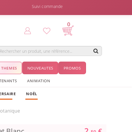
Suivi commande
0
THEMES
NOUVEAUTES
PROMOS
TENANTS
ANIMATION
ERSAIRE
NOËL
Botanique
2.
et Blanc
€