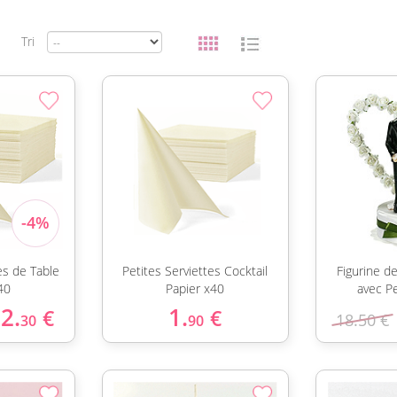
Tri
es de Table
Petites Serviettes Cocktail
Figurine d
40
Papier x40
avec P
2.
1.
€
€
18.50 €
30
90