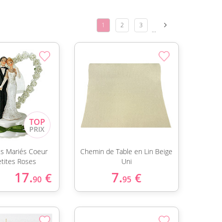
1
2
3
...
es Mariés Coeur
Chemin de Table en Lin Beige
etites Roses
Uni
17.
7.
€
€
90
95