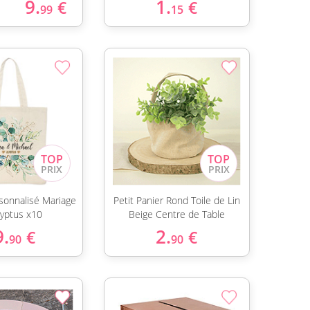
9.
1.
€
€
99
15
sonnalisé Mariage
Petit Panier Rond Toile de Lin
lyptus x10
Beige Centre de Table
9.
2.
€
€
90
90