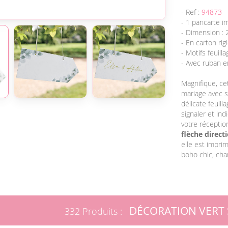
- Ref :
94873
- 1 pancarte i
- Dimension : 
- En carton rig
- Motifs feuill
- Avec ruban e
Magnifique, c
mariage avec s
délicate feuil
signaler et in
votre réception
flèche direct
elle est impri
boho chic, cha
DÉCORATION VERT
332 Produits :