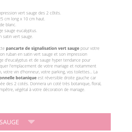
mpression vert sauge des 2 côtés.
25 cm long x 10 cm haut.
ide blanc.
age sauge eucalyptus.
n satin vert sauge.
ette
pancarte de signalisation vert sauge
pour votre
on ruban en satin vert sauge et son impression
lage d'eucalyptus et de sauge hyper tendance pour
diquer l'emplacement de votre mariage et notamment
, votre vin d'honneur, votre parking, vos toilettes... La
ionnelle botanique
est réversible droite gauche car
mée des 2 cotés. Donnera un coté très botanique, floral,
mpêtre, végétal à votre décoration de mariage.
 SAUGE