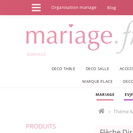
Panneau de gestion des cookies
Organisation mariage
Blog
MARIAGE
DECO TABLE
DECO SALLE
ACCES
MARQUE PLACE
DECO
MARIAGE
EVJ
Thème M
PRODUITS
Flèche Dir