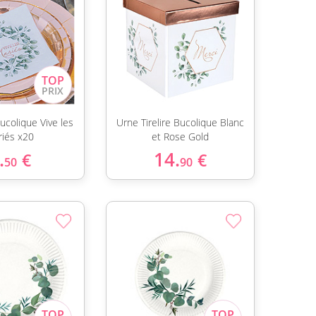
ucolique Vive les
Urne Tirelire Bucolique Blanc
iés x20
et Rose Gold
.
14.
€
€
50
90