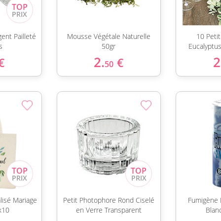
ent Pailleté
Mousse Végétale Naturelle
10 Peti
s
50gr
Eucalyptu
2.
2
€
€
50
lisé Mariage
Petit Photophore Rond Ciselé
Fumigène 
 x10
en Verre Transparent
Blan