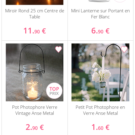
Miroir Rond 25 cm Centre de
Mini Lanterne sur Portant en
Table
Fer Blanc
11.
6.
€
€
90
90
Pot Photophore Verre
Petit Pot Photophore en
Vintage Anse Metal
Verre Anse Metal
2.
1.
€
€
90
60