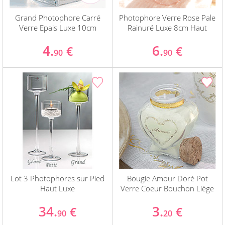
Grand Photophore Carré
Photophore Verre Rose Pale
Verre Epais Luxe 10cm
Rainuré Luxe 8cm Haut
4.
6.
€
€
90
90
Lot 3 Photophores sur Pied
Bougie Amour Doré Pot
Haut Luxe
Verre Coeur Bouchon Liège
34.
3.
€
€
90
20