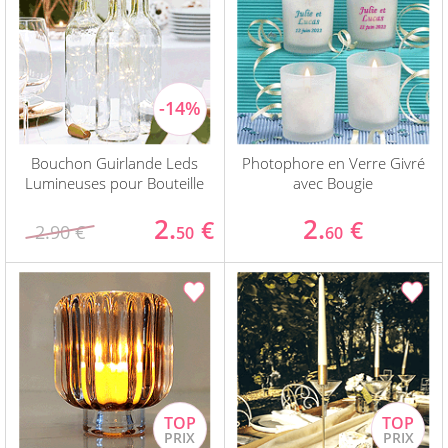
Bouchon Guirlande Leds
Photophore en Verre Givré
Lumineuses pour Bouteille
avec Bougie
2.
2.
€
€
2.90 €
50
60