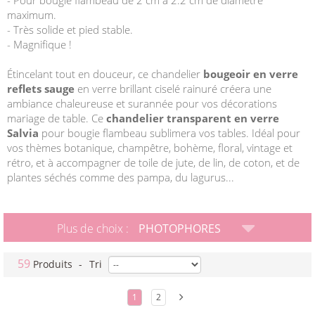
- Pour bougie flambeau de 2 cm à 2.2 cm de diamètre
maximum.
- Très solide et pied stable.
- Magnifique !
Étincelant tout en douceur, ce chandelier
bougeoir en verre
reflets sauge
en verre brillant ciselé rainuré créera une
ambiance chaleureuse et surannée pour vos décorations
mariage de table. Ce
chandelier transparent en verre
Salvia
pour bougie flambeau sublimera vos tables. Idéal pour
vos thèmes botanique, champêtre, bohème, floral, vintage et
rétro, et à accompagner de toile de jute, de lin, de coton, et de
plantes séchés comme des pampa, du lagurus...
Plus de choix :
PHOTOPHORES
59
Produits
-
Tri
1
2