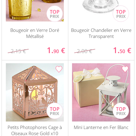
Bougeoir en Verre Doré
Bougeoir Chandelier en Verre
Métallisé
Transparent
1.
1.
€
€
2.15 €
2.00 €
90
50
Petits Photophores Cage à
Mini Lanterne en Fer Blanc
Oiseaux Rose Gold x10