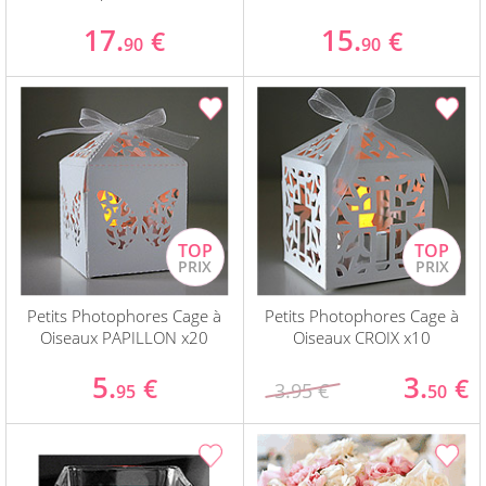
17.
15.
€
€
90
90
Petits Photophores Cage à
Petits Photophores Cage à
Oiseaux PAPILLON x20
Oiseaux CROIX x10
5.
3.
€
€
3.95 €
95
50