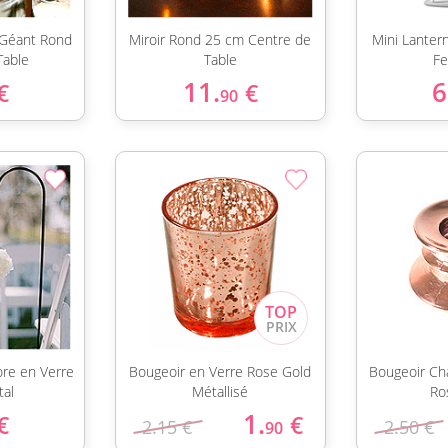
 Géant Rond
Miroir Rond 25 cm Centre de
Mini Lanter
Table
Table
Fe
11.
6
€
€
90
ore en Verre
Bougeoir en Verre Rose Gold
Bougeoir Ch
al
Métallisé
Ro
1.
€
€
2.15 €
2.50 €
90