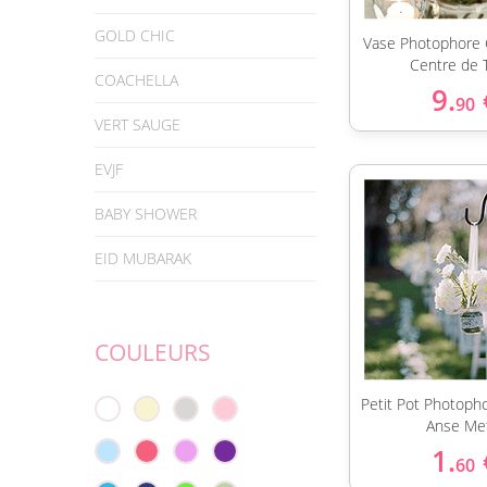
GOLD CHIC
Vase Photophore
Centre de 
COACHELLA
9.
90
VERT SAUGE
EVJF
BABY SHOWER
EID MUBARAK
COULEURS
Petit Pot Photoph
Anse Met
1.
60