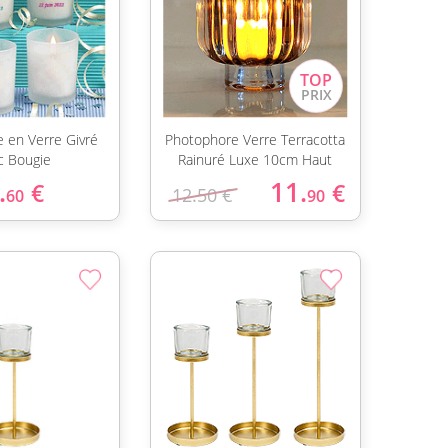
 en Verre Givré
Photophore Verre Terracotta
c Bougie
Rainuré Luxe 10cm Haut
.
11.
€
€
12.50 €
60
90