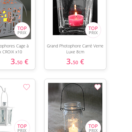
tophores Cage à
Grand Photophore Carré Verre
x CROIX x10
Luxe 8cm
3.
3.
€
€
50
50