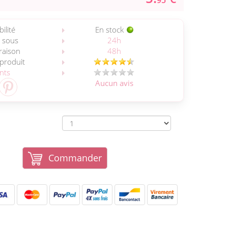
95
ilité
En stock
 sous
24h
vraison
48h
 produit
ents
Aucun avis
Commander