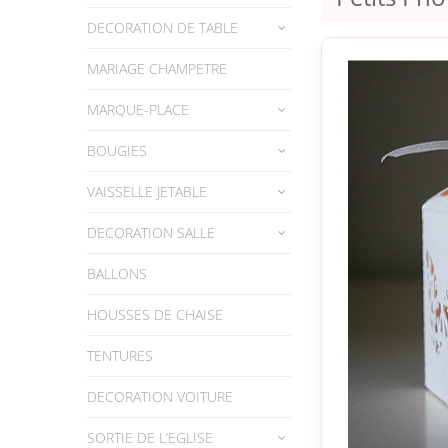
DECORATION DE TABLE
MARIAGE CHAMPETRE
MARQUE-PLACE
BOUGIES
VAISSELLE JETABLE
DECORATION SALLE
BALLONS
HOUSSES DE CHAISE
TENTURES
DECORATION VOITURE
SORTIE DE L’EGLISE