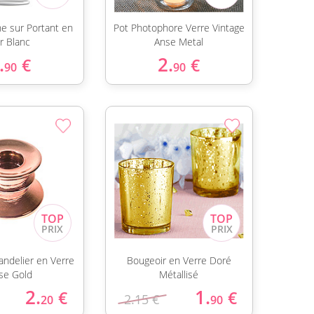
ne sur Portant en
Pot Photophore Verre Vintage
r Blanc
Anse Metal
.
2.
€
€
90
90
andelier en Verre
Bougeoir en Verre Doré
se Gold
Métallisé
2.
1.
€
€
2.15 €
20
90