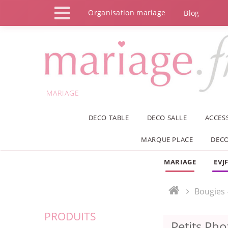
Panneau de gestion des cookies
Organisation mariage
Blog
MARIAGE
DECO TABLE
DECO SALLE
ACCES
MARQUE PLACE
DECO
MARIAGE
EVJ
Bougies 
PRODUITS
Petits Ph