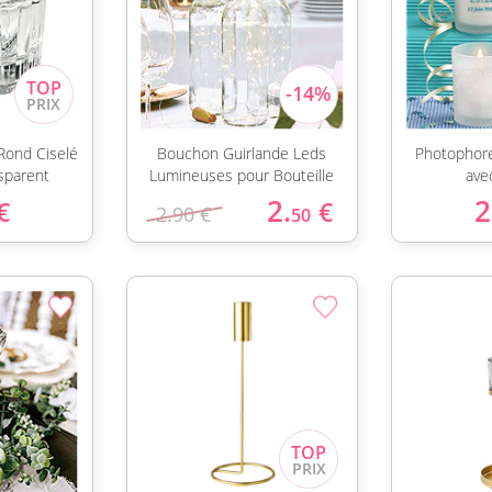
Rond Ciselé
Bouchon Guirlande Leds
Photophore
sparent
Lumineuses pour Bouteille
ave
2.
2
€
€
2.90 €
50