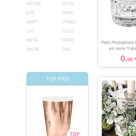
INTISSÉ
ROTIN
JUTE
SATIN
KRAFT
STRASS
LIN
TULLE
MÉTAL
VERRE
Petit Photophore 
en Verre Tran
NACRE
ZINC
0.
90
TOP PRIX