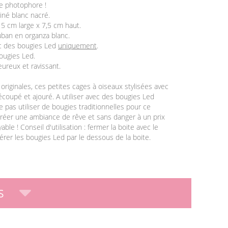
 le photophore !
iné blanc nacré.
 5 cm large x 7,5 cm haut.
ruban en organza blanc.
vec des bougies Led
uniquement
.
bougies Led.
leureux et ravissant.
originales, ces petites cages à oiseaux stylisées avec
découpé et ajouré. A utiliser avec des bougies Led
e pas utiliser de bougies traditionnelles pour ce
créer une ambiance de rêve et sans danger à un prix
able ! Conseil d'utilisation : fermer la boite avec le
sérer les bougies Led par le dessous de la boite.
S