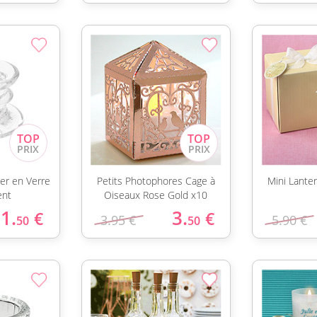
er en Verre
Petits Photophores Cage à
Mini Lante
ent
Oiseaux Rose Gold x10
1.
3.
€
€
3.95 €
5.90 €
50
50