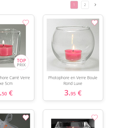
1
2
phore Carré Verre
Photophore en Verre Boule
xe 5cm
Rond Luxe
.
3.
€
€
50
95