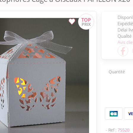
Disponib
Expédié
Délai li
Qualité
Avis cli
Quantité
- Ref :
75520