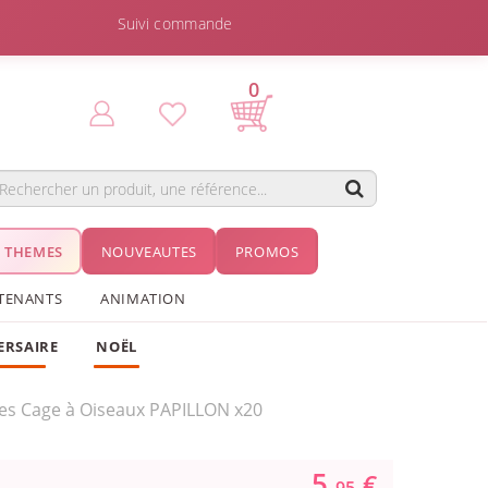
Suivi commande
0
THEMES
NOUVEAUTES
PROMOS
TENANTS
ANIMATION
ERSAIRE
NOËL
es Cage à Oiseaux PAPILLON x20
5.
€