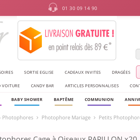
01 30 09 14 90
SOIRES
SORTIE EGLISE
CADEAUX INVITES
DRAGÉES
 VOITURE
CANDY BAR
ARTICLES PERSONNALISES
CON
F
BABY SHOWER
BAPTÊME
COMMUNION
ANNIV
- Photophores
Photophore Mariage
Petits Photophor
otophores Cage à Oiseaux PAPILLON x20