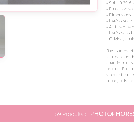
- Soit : 0.29 €
- En carton sat
- Dimensions :
- Livrés avec 
- A utiliser a
- Livrés sans 
- Original, cha
Ravissantes et 
leur papillon 
chauffe plat. N
produit. Pour 
vraiment incroy
ruban, puis in
PHOTOPHORE
59 Produits :