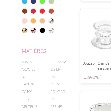
MATIÈRES
ABACA
ORGANZA
Bougeoir Chandeli
Transpar
ARDOISE
OSIER
2.00 €
BOIS
PAPIER
CARTON
PLUME
COTON
POLYPRO
CUIR
PVC
DENTELLE
RÉSINE