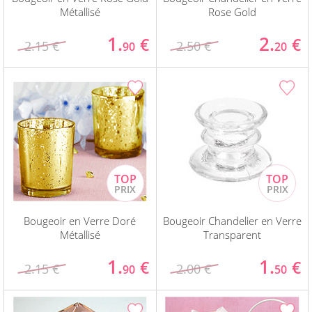
Métallisé
Rose Gold
1.
2.
€
€
2.15 €
2.50 €
90
20
Bougeoir en Verre Doré
Bougeoir Chandelier en Verre
Métallisé
Transparent
1.
1.
€
€
2.15 €
2.00 €
90
50