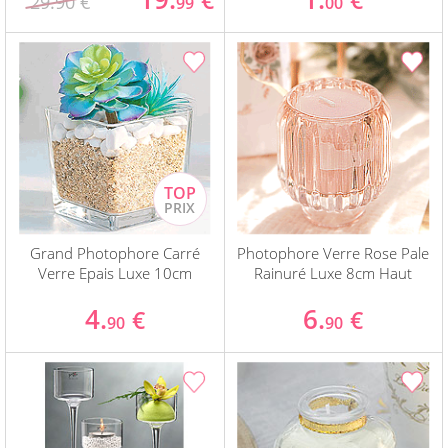
€
€
29.90 €
99
00
Grand Photophore Carré
Photophore Verre Rose Pale
Verre Epais Luxe 10cm
Rainuré Luxe 8cm Haut
4.
6.
€
€
90
90