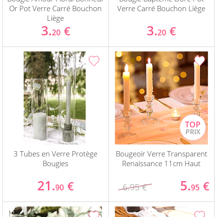
Or Pot Verre Carré Bouchon
Verre Carré Bouchon Liège
Liège
3.
3.
€
€
20
20
3 Tubes en Verre Protège
Bougeoir Verre Transparent
Bougies
Renaissance 11cm Haut
21.
5.
€
€
6.95 €
90
95