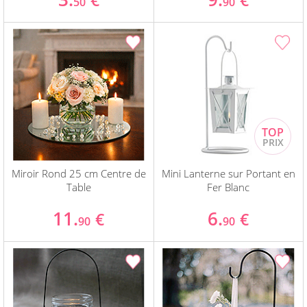
€
€
50
90
Miroir Rond 25 cm Centre de
Mini Lanterne sur Portant en
Table
Fer Blanc
11.
6.
€
€
90
90