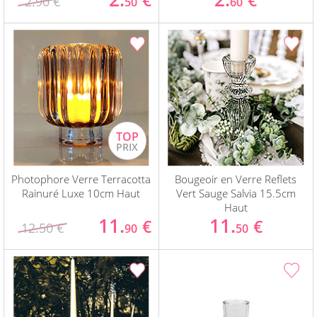
€
€
2.90 €
50
60
Photophore Verre Terracotta
Bougeoir en Verre Reflets
Rainuré Luxe 10cm Haut
Vert Sauge Salvia 15.5cm
Haut
11.
11.
€
€
12.50 €
90
50