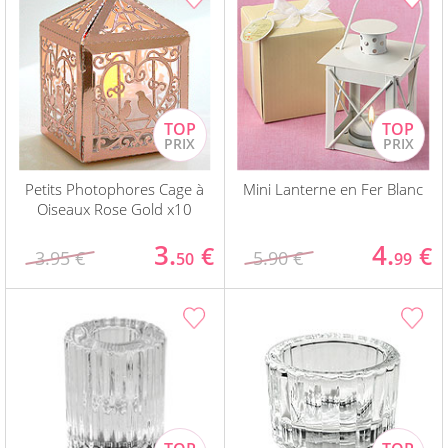
Petits Photophores Cage à
Mini Lanterne en Fer Blanc
Oiseaux Rose Gold x10
3.
4.
€
€
3.95 €
5.90 €
50
99