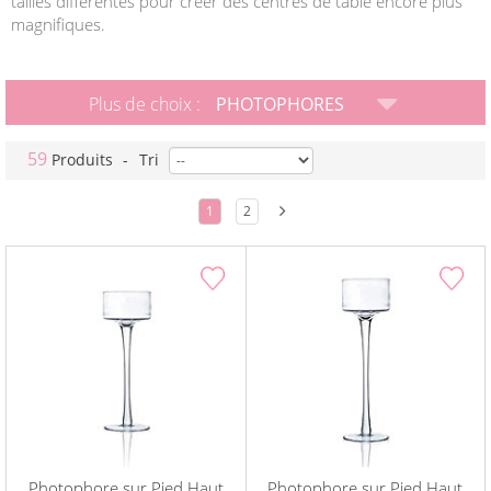
tailles différentes pour créer des centres de table encore plus
magnifiques.
Plus de choix :
PHOTOPHORES
59
Produits
-
Tri
1
2
Photophore sur Pied Haut
Photophore sur Pied Haut