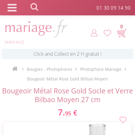
Panneau de gestion des cookies
01 30 09 14 90
0
MARIAGE
*
Commande expédiée en 24h !
Bougies - Photophores
Photophore Mariage
Click and Collect en 2 H gratuit !
Bougeoir Métal Rose Gold Bilbao Moyen
Bougeoir Métal Rose Gold Socle et Verre
*
Livraison point relais gratuit dès 89 € !
Bilbao Moyen 27 cm
7.
*
€
Payez votre commande en 4X sans frais
95