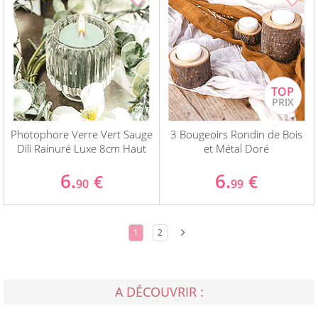
Photophore Verre Vert Sauge
3 Bougeoirs Rondin de Bois
Dili Rainuré Luxe 8cm Haut
et Métal Doré
6.
6.
€
€
90
99
1
2
A DÉCOUVRIR :