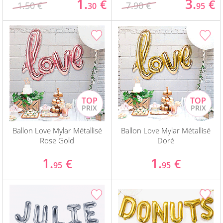
1.
3.
€
€
1.50 €
7.90 €
30
95
Ballon Love Mylar Métallisé
Ballon Love Mylar Métallisé
Rose Gold
Doré
1.
1.
€
€
95
95