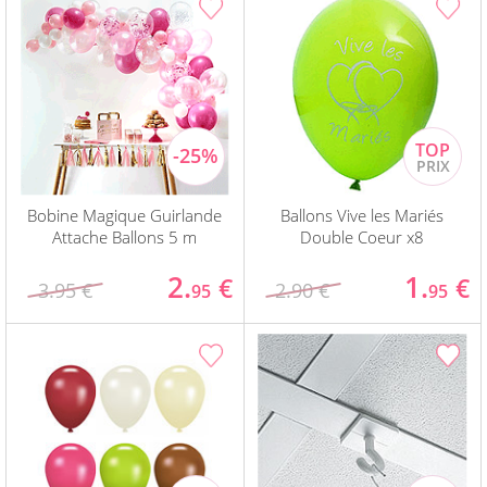
Bobine Magique Guirlande
Ballons Vive les Mariés
Attache Ballons 5 m
Double Coeur x8
2.
1.
€
€
3.95 €
2.90 €
95
95