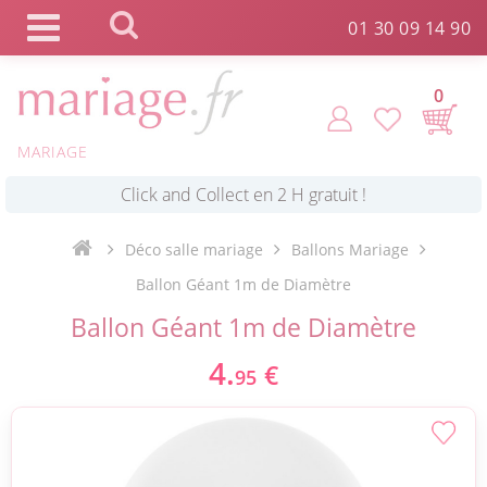
Panneau de gestion des cookies
01 30 09 14 90
0
MARIAGE
*
Commande expédiée en 24h !
Déco salle mariage
Ballons Mariage
Click and Collect en 2 H gratuit !
Ballon Géant 1m de Diamètre
Ballon Géant 1m de Diamètre
*
Livraison point relais gratuit dès 89 € !
4.
€
95
*
Payez votre commande en 4X sans frais