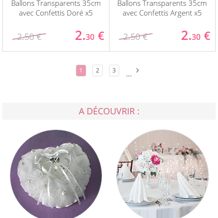
Ballons Transparents 35cm
Ballons Transparents 35cm
avec Confettis Doré x5
avec Confettis Argent x5
2.
2.
€
€
2.50 €
2.50 €
30
30
1
2
3
...
A DÉCOUVRIR :