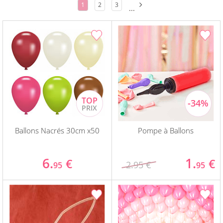
1
2
3
...
Ballons Nacrés 30cm x50
Pompe à Ballons
6.
1.
€
€
2.95 €
95
95