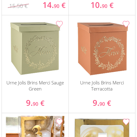
14.
10.
€
€
15.50 €
90
90
Urne Jolis Brins Merci Sauge
Urne Jolis Brins Merci
Green
Terracotta
9.
9.
€
€
90
90