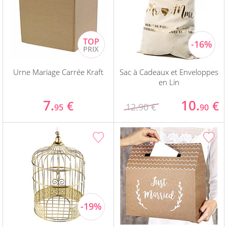
Urne Mariage Carrée Kraft
Sac à Cadeaux et Enveloppes
en Lin
7.
10.
€
€
12.90 €
95
90