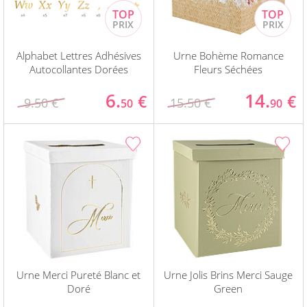
Alphabet Lettres Adhésives
Urne Bohème Romance
Autocollantes Dorées
Fleurs Séchées
6.
14.
€
€
9.50 €
15.50 €
50
90
Urne Merci Pureté Blanc et
Urne Jolis Brins Merci Sauge
Doré
Green