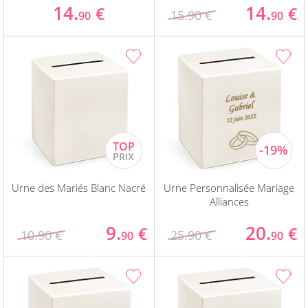
14.
14.
€
€
15.90 €
90
90
Urne des Mariés Blanc Nacré
Urne Personnalisée Mariage
Alliances
9.
20.
€
€
10.90 €
25.90 €
90
90