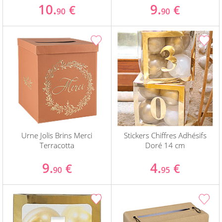
10.
9.
€
€
90
90
Urne Jolis Brins Merci
Stickers Chiffres Adhésifs
Terracotta
Doré 14 cm
9.
4.
€
€
90
95