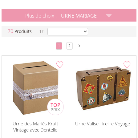
Plus de choix :
URNE MARIAGE
70
Produits
-
Tri
1
2
Urne des Mariés Kraft
Urne Valise Tirelire Voyage
Vintage avec Dentelle