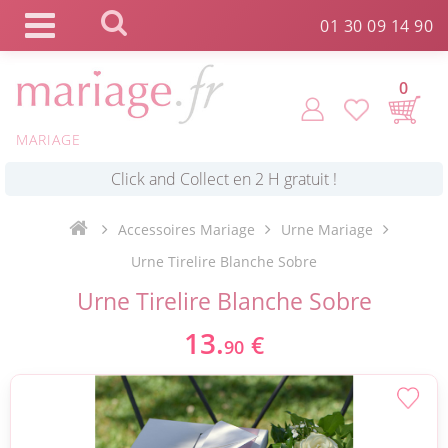
Panneau de gestion des cookies
01 30 09 14 90
0
MARIAGE
*
Commande expédiée en 24h !
Accessoires Mariage
Urne Mariage
Click and Collect en 2 H gratuit !
Urne Tirelire Blanche Sobre
Urne Tirelire Blanche Sobre
*
Livraison point relais gratuit dès 89 € !
13.
€
90
*
Payez votre commande en 4X sans frais