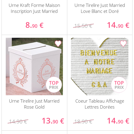
Urne Kraft Forme Maison
Urne Tirelire Just Married
Inscription Just Married
Love Blanc et Doré
8.
14.
€
€
15.50 €
90
90
Urne Tirelire Just Married
Coeur Tableau Affichage
Rose Gold
Lettres Dorées
13.
14.
€
€
14.90 €
18.90 €
90
90