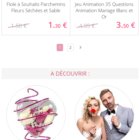
Fiole à Souhaits Parchemins
Jeu Animation 35 Questions
Fleurs Séchées et Sable
Animation Mariage Blanc et
Or
1.
3.
€
€
1.50 €
4.95 €
30
50
1
2
A DÉCOUVRIR :