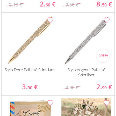
2.
8.
€
€
3.15 €
9.50 €
60
50
Stylo Doré Pailletté Scintillant
Stylo Argenté Pailletté
Scintillant
3.
2.
€
€
3.90 €
90
99