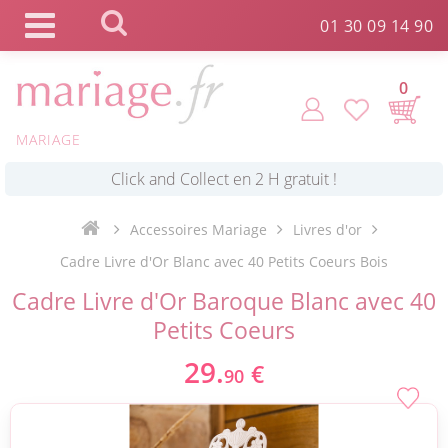
Panneau de gestion des cookies
01 30 09 14 90
0
MARIAGE
*
Commande expédiée en 24h !
Accessoires Mariage
Livres d'or
Click and Collect en 2 H gratuit !
Cadre Livre d'Or Blanc avec 40 Petits Coeurs Bois
Cadre Livre d'Or Baroque Blanc avec 40
*
Livraison point relais gratuit dès 89 € !
Petits Coeurs
29.
€
90
*
Payez votre commande en 4X sans frais