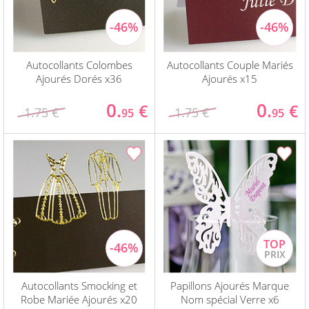
Autocollants Colombes
Autocollants Couple Mariés
Ajourés Dorés x36
Ajourés x15
0.
0.
€
€
1.75 €
1.75 €
95
95
Autocollants Smocking et
Papillons Ajourés Marque
Robe Mariée Ajourés x20
Nom spécial Verre x6