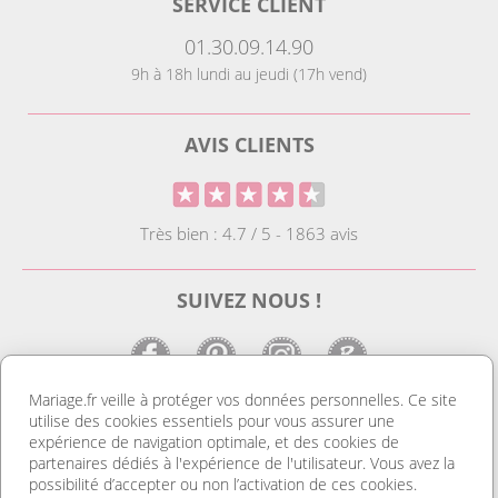
SERVICE CLIENT
01.30.09.14.90
9h à 18h lundi au jeudi (17h vend)
AVIS CLIENTS
Très bien : 4.7 / 5 - 1863 avis
SUIVEZ NOUS !
Mariage.fr veille à protéger vos données personnelles. Ce site
utilise des cookies essentiels pour vous assurer une
LE SITE DE LA DECO MARIAGE
expérience de navigation optimale, et des cookies de
partenaires dédiés à l'expérience de l'utilisateur. Vous avez la
Notre site est le spécialiste de la décoration mariage. Vous
possibilité d’accepter ou non l’activation de ces cookies.
trouverez des idées de déco pas cher ainsi que des housses de