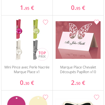
1.
0.
€
€
95
95
Mini Pince avec Perle Nacrée
Marque Place Chevalet
Marque Place x1
Découpés Papillon x10
0.
2.
€
€
30
50