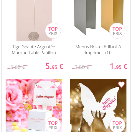
Tige Géante Argentée
Menus Bristol Brillant à
Marque Table Papillon
Imprimer x10
5.
1.
€
€
5.60 €
3.50 €
95
95