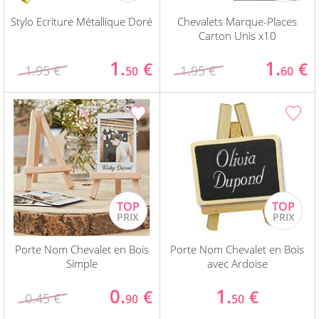
Stylo Ecriture Métallique Doré
Chevalets Marque-Places
Carton Unis x10
1.
1.
€
€
1.95 €
1.95 €
50
60
Porte Nom Chevalet en Bois
Porte Nom Chevalet en Bois
Simple
avec Ardoise
0.
1.
€
€
0.45 €
90
50