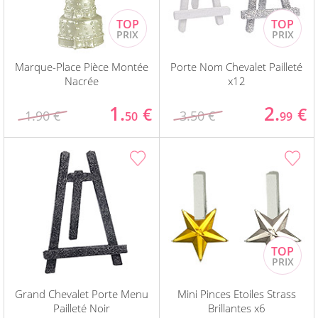
Marque-Place Pièce Montée
Porte Nom Chevalet Pailleté
Nacrée
x12
1.
2.
€
€
1.90 €
3.50 €
50
99
Grand Chevalet Porte Menu
Mini Pinces Etoiles Strass
Pailleté Noir
Brillantes x6