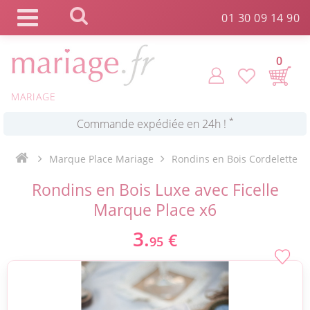
Panneau de gestion des cookies
01 30 09 14 90
Click and Collect en 2 H gratuit !
0
*
Livraison point relais gratuit dès 89 € !
MARIAGE
*
Payez votre commande en 4X sans frais
Marque Place Mariage
Rondins en Bois Cordelette
Rondins en Bois Luxe avec Ficelle
Marque Place x6
3.
€
95