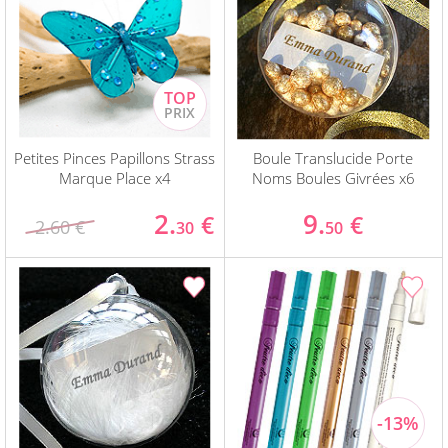
Petites Pinces Papillons Strass
Boule Translucide Porte
Marque Place x4
Noms Boules Givrées x6
2.
9.
€
€
2.60 €
30
50