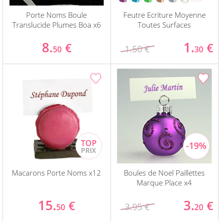
Porte Noms Boule
Feutre Ecriture Moyenne
Translucide Plumes Boa x6
Toutes Surfaces
8.
1.
€
€
1.50 €
50
30
Macarons Porte Noms x12
Boules de Noel Paillettes
Marque Place x4
15.
3.
€
€
3.95 €
50
20