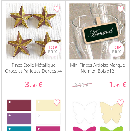
Pince Etoile Métallique
Mini Pinces Ardoise Marque
Chocolat Paillettes Dorées x4
Nom en Bois x12
3.
1.
€
€
3.90 €
50
95