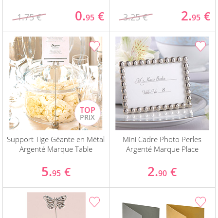
0.
2.
€
€
1.75 €
3.25 €
95
95
Support Tige Géante en Métal
Mini Cadre Photo Perles
Argenté Marque Table
Argenté Marque Place
5.
2.
€
€
95
90