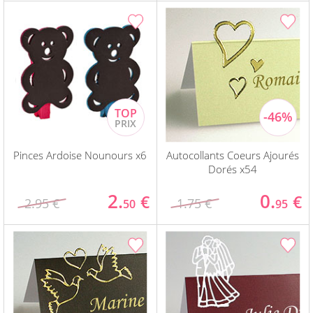
Pinces Ardoise Nounours x6
Autocollants Coeurs Ajourés
Dorés x54
2.
0.
€
€
2.95 €
1.75 €
50
95