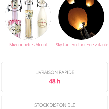
Mignonnettes
Alcool
Sky
Lantern
Lanterne
volante
LIVRAISON RAPIDE
48 h
STOCK DISPONIBLE