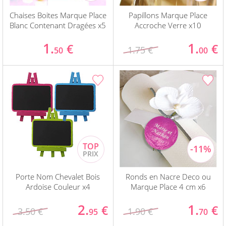
Chaises Boites Marque Place
Papillons Marque Place
Blanc Contenant Dragées x5
Accroche Verre x10
1.
1.
€
€
1.75 €
50
00
Porte Nom Chevalet Bois
Ronds en Nacre Deco ou
Ardoise Couleur x4
Marque Place 4 cm x6
2.
1.
€
€
3.50 €
1.90 €
95
70