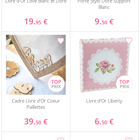
Livre d'Or Love Blanc et Doré
Porte Stylo Doré Support
Blanc
19.
9.
€
€
95
50
Cadre Livre d'Or Coeur
Livre d'Or Liberty
Paillettes
39.
6.
€
€
50
50