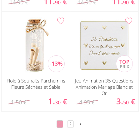
11.
11.
€
€
14.90 €
14.90 €
90
90
Fiole à Souhaits Parchemins
Jeu Animation 35 Questions
Fleurs Séchées et Sable
Animation Mariage Blanc et
Or
1.
3.
€
€
1.50 €
4.95 €
30
50
1
2