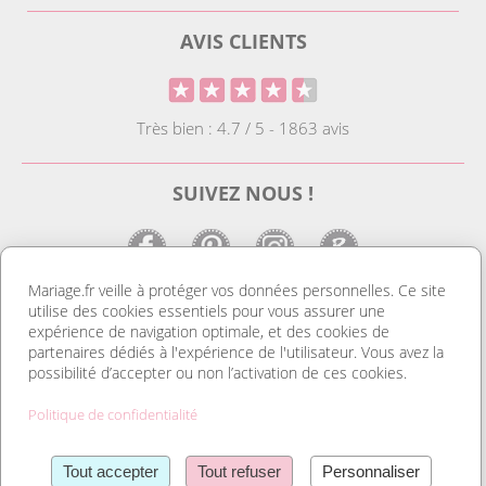
AVIS CLIENTS
Très bien : 4.7 / 5 - 1863 avis
SUIVEZ NOUS !
Mariage.fr veille à protéger vos données personnelles. Ce site
utilise des cookies essentiels pour vous assurer une
LE SITE DE LA DECO MARIAGE
expérience de navigation optimale, et des cookies de
partenaires dédiés à l'expérience de l'utilisateur. Vous avez la
Notre site est le spécialiste de la décoration mariage. Vous
possibilité d’accepter ou non l’activation de ces cookies.
trouverez des idées de déco pas cher ainsi que des housses de
chaise et des tentures. Nous avons le plus grand choix de
Politique de confidentialité
marque place et de porte nom. Tout pour réussir une
organisation mariage au top et un mariage discount. Découvrez
Lire la suite
également notre gamme de livres d’or, et d’urnes pas cher. Sans
Tout accepter
Tout refuser
Personnaliser