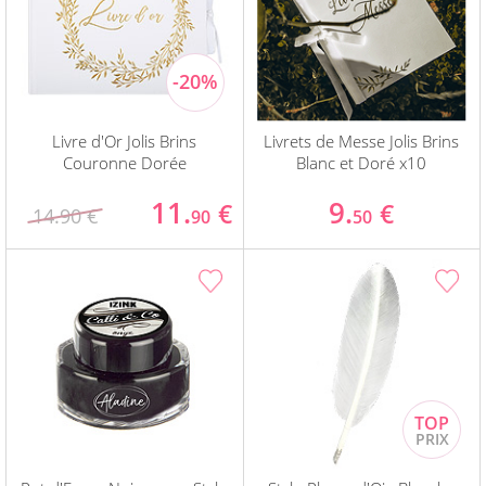
Livre d'Or Jolis Brins
Livrets de Messe Jolis Brins
Couronne Dorée
Blanc et Doré x10
11.
9.
€
€
14.90 €
90
50