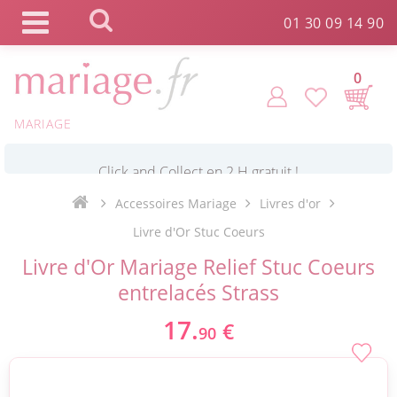
Panneau de gestion des cookies
01 30 09 14 90
0
MARIAGE
*
Commande expédiée en 24h !
Accessoires Mariage
Livres d'or
Click and Collect en 2 H gratuit !
Livre d'Or Stuc Coeurs
Livre d'Or Mariage Relief Stuc Coeurs
*
Livraison point relais gratuit dès 89 € !
entrelacés Strass
17.
€
90
*
Payez votre commande en 4X sans frais