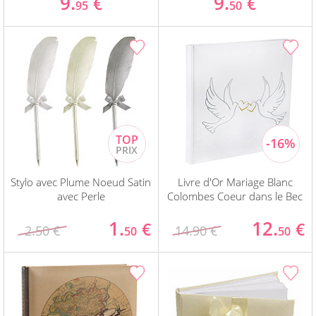
9.
9.
€
€
95
50
Stylo avec Plume Noeud Satin
Livre d'Or Mariage Blanc
avec Perle
Colombes Coeur dans le Bec
1.
12.
€
€
2.50 €
14.90 €
50
50