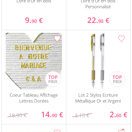
Livre d'Or en Bois
Livre d'Or en Bois
Personnalisé
9.
22.
€
€
90
90
Coeur Tableau Affichage
Lot 2 Stylos Ecriture
Lettres Dorées
Métallique Or et Argent
14.
2.
€
€
18.90 €
3.15 €
90
60