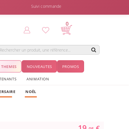
Suivi commande
0
THEMES
NOUVEAUTES
PROMOS
TENANTS
ANIMATION
ERSAIRE
NOËL
19.
€