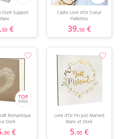
lo Doré Support
Cadre Livre d'Or Coeur
Blanc
Paillettes
.
39.
€
€
50
50
Kraft Romantique
Livre d'Or Fin Just Married
ur Doré
Blanc et Doré
5.
5.
€
€
90
90