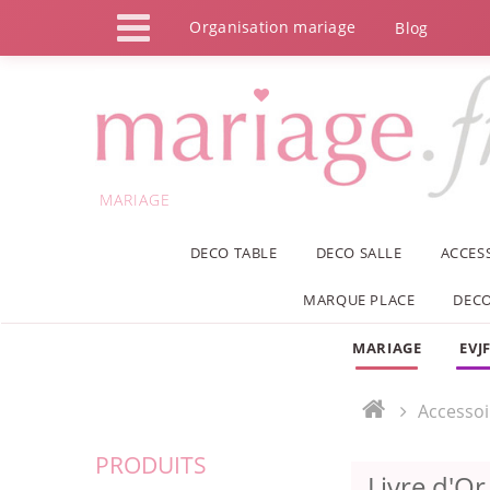
Panneau de gestion des cookies
Organisation mariage
Blog
MARIAGE
DECO TABLE
DECO SALLE
ACCES
MARQUE PLACE
DECO
MARIAGE
EVJ
Accessoi
PRODUITS
Livre d'O