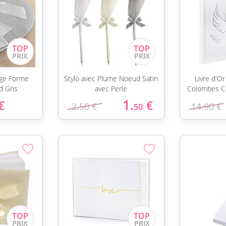
age Forme
Stylo avec Plume Noeud Satin
Livre d'O
 Gris
avec Perle
Colombes Co
1.
€
€
2.50 €
14.90 €
50