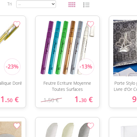
Tri
allique Doré
Feutre Ecriture Moyenne
Porte Stylo
Toutes Surfaces
Livre d'Or 
1.
1.
9
€
€
1.50 €
50
30