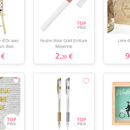
e d'Or avec
Feutre Rose Gold Ecriture
Livre 
urs Bois
Moyenne
2.
9
€
€
20