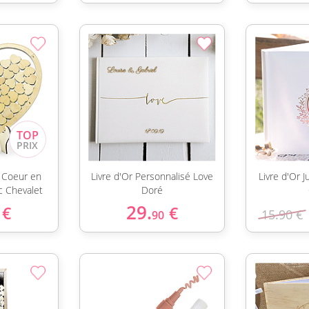
r Coeur en
Livre d'Or Personnalisé Love
Livre d'Or 
c Chevalet
Doré
29.
€
€
15.90 €
90