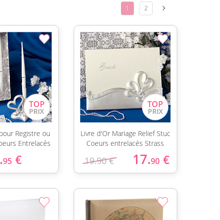
1
2
 pour Registre ou
Livre d'Or Mariage Relief Stuc
Coeurs Entrelacés
Coeurs entrelacés Strass
.
17.
€
€
19.90 €
95
90