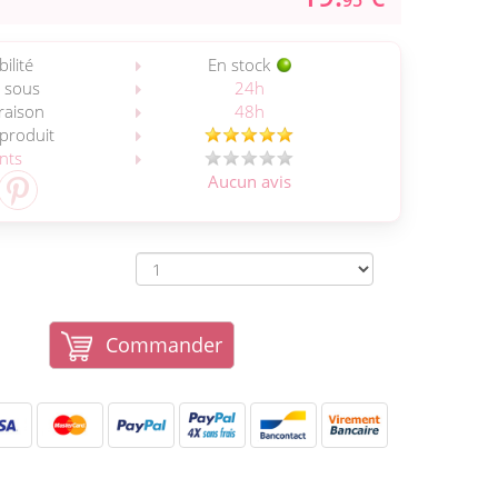
95
ilité
En stock
 sous
24h
vraison
48h
 produit
ents
Aucun avis
Commander