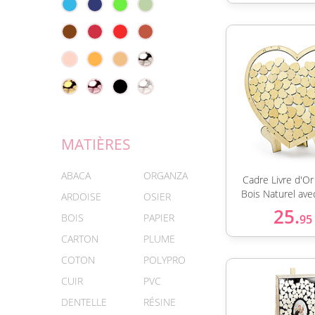
MATIÈRES
ABACA
ORGANZA
Cadre Livre d'O
Bois Naturel ave
ARDOISE
OSIER
25.
BOIS
PAPIER
95
CARTON
PLUME
COTON
POLYPRO
CUIR
PVC
DENTELLE
RÉSINE