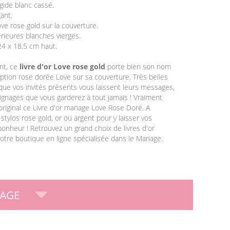
igide blanc cassé.
ant.
ove rose gold sur la couverture.
érieures blanches vierges.
4 x 18.5 cm haut.
nt, ce
livre d'or Love rose gold
porte bien son nom
iption rose dorée Love sur sa couverture. Très belles
r que vos invités présents vous laissent leurs messages,
gnages que vous garderez à tout jamais ! Vraiment
original ce Livre d'or mariage Love Rose Doré. A
stylos rose gold, or ou argent pour y laisser vos
nheur ! Retrouvez un grand choix de livres d'or
notre boutique en ligne spécialisée dans le Mariage.
IAGE