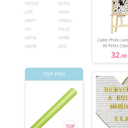
INTISSÉ
ROTIN
JUTE
SATIN
KRAFT
STRASS
LIN
TULLE
MÉTAL
VERRE
Cadre Photo Livr
90 Petits Coe
NACRE
ZINC
32.
90
TOP PRIX