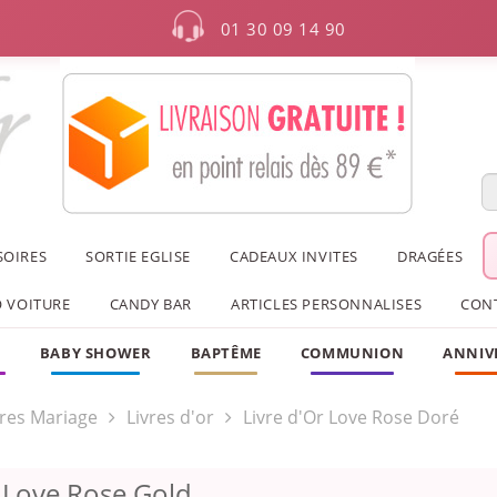
01 30 09 14 90
SOIRES
SORTIE EGLISE
CADEAUX INVITES
DRAGÉES
 VOITURE
CANDY BAR
ARTICLES PERSONNALISES
CON
F
BABY SHOWER
BAPTÊME
COMMUNION
ANNIV
res Mariage
Livres d'or
Livre d'Or Love Rose Doré
r Love Rose Gold