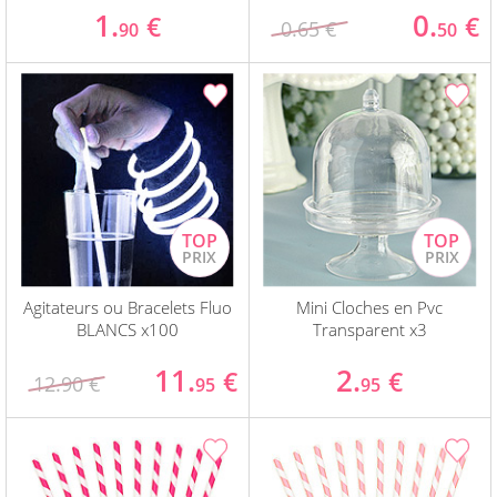
1.
0.
€
€
0.65 €
90
50
Agitateurs ou Bracelets Fluo
Mini Cloches en Pvc
BLANCS x100
Transparent x3
11.
2.
€
€
12.90 €
95
95