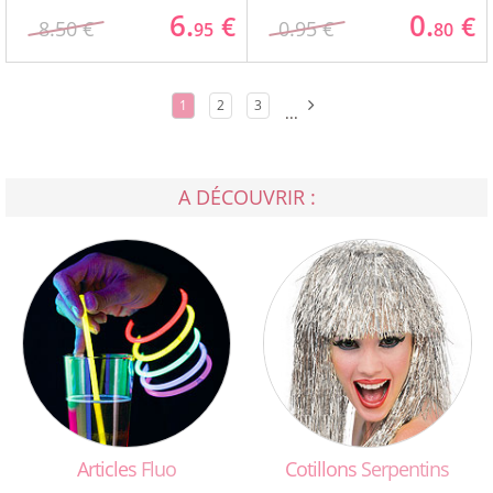
6.
0.
€
€
8.50 €
0.95 €
95
80
1
2
3
...
A DÉCOUVRIR :
Articles
Fluo
Cotillons
Serpentins