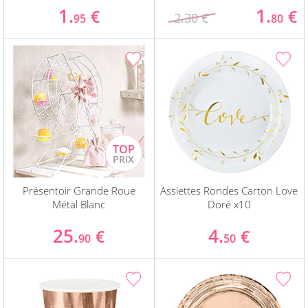
1.
1.
€
€
2.30 €
95
80
Présentoir Grande Roue
Assiettes Rondes Carton Love
Métal Blanc
Doré x10
25.
4.
€
€
90
50