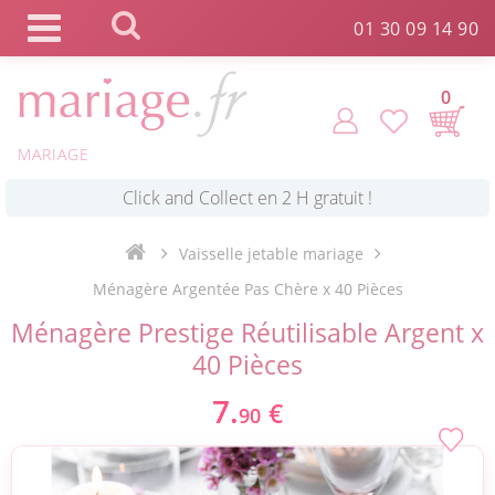
Panneau de gestion des cookies
01 30 09 14 90
0
MARIAGE
*
Commande expédiée en 24h !
Vaisselle jetable mariage
Click and Collect en 2 H gratuit !
Ménagère Argentée Pas Chère x 40 Pièces
Ménagère Prestige Réutilisable Argent x
*
Livraison point relais gratuit dès 89 € !
40 Pièces
7.
€
90
*
Payez votre commande en 4X sans frais