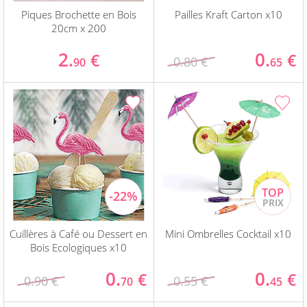
Piques Brochette en Bois
Pailles Kraft Carton x10
20cm x 200
2.
0.
€
€
0.80 €
90
65
Cuillères à Café ou Dessert en
Mini Ombrelles Cocktail x10
Bois Ecologiques x10
0.
0.
€
€
0.90 €
0.55 €
70
45