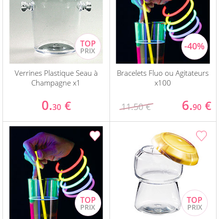
Verrines Plastique Seau à
Bracelets Fluo ou Agitateurs
Champagne x1
x100
0.
6.
€
€
11.50 €
30
90