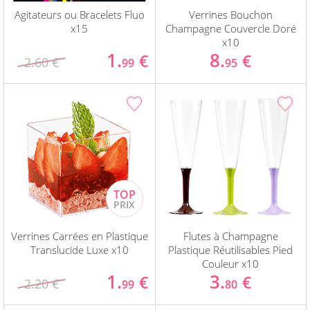
Agitateurs ou Bracelets Fluo
Verrines Bouchon
x15
Champagne Couvercle Doré
x10
1.
8.
€
€
2.60 €
99
95
Verrines Carrées en Plastique
Flutes à Champagne
Translucide Luxe x10
Plastique Réutilisables Pied
Couleur x10
1.
3.
€
€
2.20 €
99
80