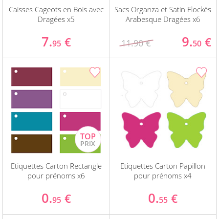
Caisses Cageots en Bois avec
Sacs Organza et Satin Flockés
Dragées x5
Arabesque Dragées x6
7.
9.
€
€
11.90 €
95
50
Etiquettes Carton Rectangle
Etiquettes Carton Papillon
pour prénoms x6
pour prénoms x4
0.
0.
€
€
95
55