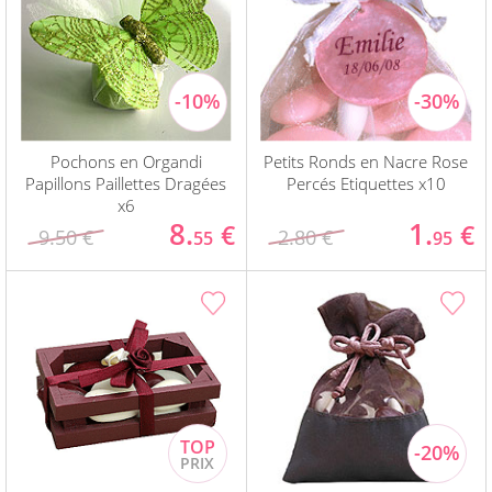
Pochons en Organdi
Petits Ronds en Nacre Rose
Papillons Paillettes Dragées
Percés Etiquettes x10
x6
8.
1.
€
€
9.50 €
2.80 €
55
95