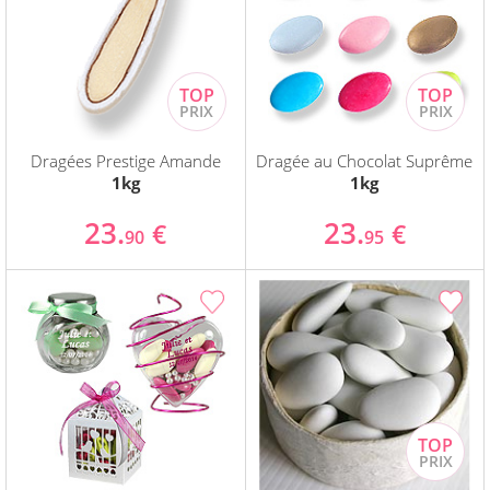
Dragées Prestige Amande
Dragée au Chocolat Suprême
1kg
1kg
23.
23.
€
€
90
95