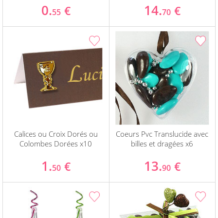
0.
14.
€
€
55
70
Calices ou Croix Dorés ou
Coeurs Pvc Translucide avec
Colombes Dorées x10
billes et dragées x6
1.
13.
€
€
50
90