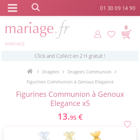
Panneau de gestion des cookies
01 30 09 14 90
0
MARIAGE
*
Commande expédiée en 24h !
Click and Collect en 2 H gratuit !
Dragées
Dragees Communion
Figurines Communion à Genoux Elegance
*
Livraison point relais gratuit dès 89 € !
Figurines Communion à Genoux
Elegance x5
*
Payez votre commande en 4X sans frais
13.
€
95