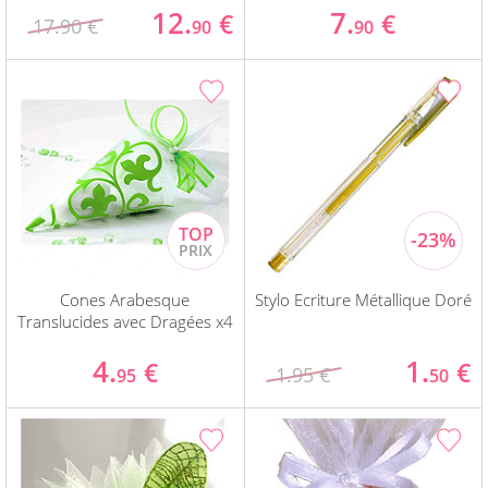
12.
7.
€
€
17.90 €
90
90
Cones Arabesque
Stylo Ecriture Métallique Doré
Translucides avec Dragées x4
4.
1.
€
€
1.95 €
95
50