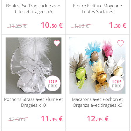
Boules Pvc Translucide avec
Feutre Ecriture Moyenne
billes et dragées x5
Toutes Surfaces
10.
1.
€
€
11.25 €
1.50 €
50
30
Pochons Strass avec Plume et
Macarons avec Pochon et
Dragées x10
Organza avec dragées x6
11.
12.
€
€
12.50 €
95
95