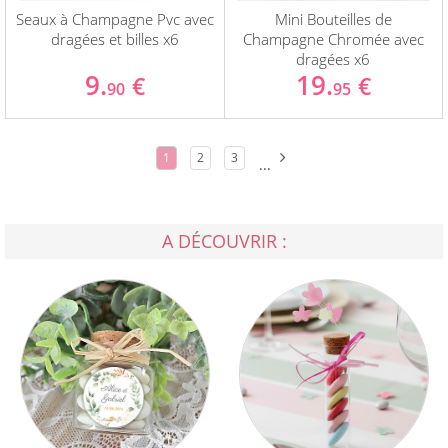
Seaux à Champagne Pvc avec
Mini Bouteilles de
dragées et billes x6
Champagne Chromée avec
dragées x6
9.
19.
€
€
90
95
1
2
3
...
A DÉCOUVRIR :