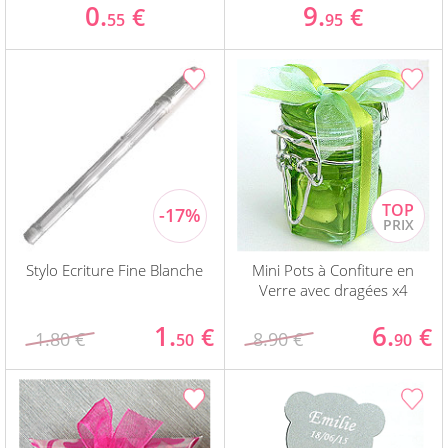
0.
9.
€
€
55
95
Stylo Ecriture Fine Blanche
Mini Pots à Confiture en
Verre avec dragées x4
1.
6.
€
€
1.80 €
8.90 €
50
90