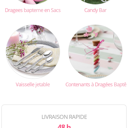
Dragees
bapteme
en
Sacs
Candy
Bar
Vaisselle
jetable
Contenants
à
Dragées
Baptê
LIVRAISON RAPIDE
48 h