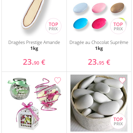
Dragées Prestige Amande
Dragée au Chocolat Suprême
1kg
1kg
23.
23.
€
€
90
95