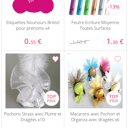
Etiquettes Nounours Bristol
Feutre Ecriture Moyenne
pour prénoms x4
Toutes Surfaces
0.
1.
€
€
1.50 €
55
30
Pochons Strass avec Plume et
Macarons avec Pochon et
Dragées x10
Organza avec dragées x6