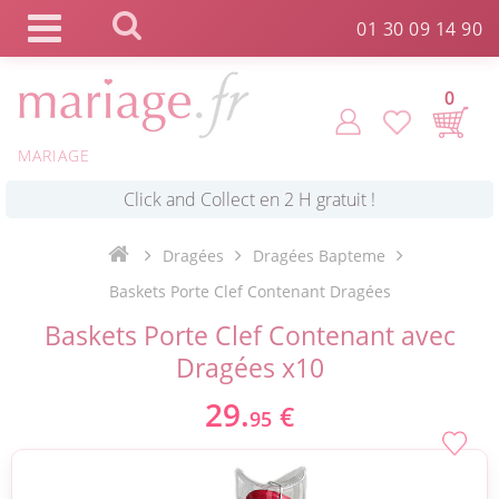
Panneau de gestion des cookies
01 30 09 14 90
0
MARIAGE
*
Commande expédiée en 24h !
Dragées
Dragées Bapteme
Click and Collect en 2 H gratuit !
Baskets Porte Clef Contenant Dragées
Baskets Porte Clef Contenant avec
*
Livraison point relais gratuit dès 89 € !
Dragées x10
29.
€
95
*
Payez votre commande en 4X sans frais