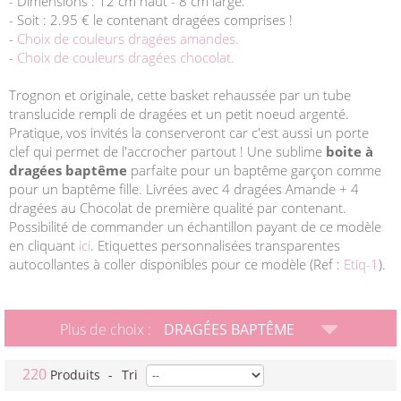
- Dimensions : 12 cm haut - 8 cm large.
- Soit : 2.95 € le contenant dragées comprises !
-
Choix de couleurs dragées amandes.
-
Choix de couleurs dragées chocolat.
Trognon et originale, cette basket rehaussée par un tube
translucide rempli de dragées et un petit noeud argenté.
Pratique, vos invités la conserveront car c'est aussi un porte
clef qui permet de l'accrocher partout ! Une sublime
boite à
dragées baptême
parfaite pour un baptême garçon comme
pour un baptême fille. Livrées avec 4 dragées Amande + 4
dragées au Chocolat de première qualité par contenant.
Possibilité de commander un échantillon payant de ce modèle
en cliquant
ici
. Etiquettes personnalisées transparentes
autocollantes à coller disponibles pour ce modèle (Ref :
Etiq-1
).
Plus de choix :
DRAGÉES BAPTÊME
220
Produits
-
Tri