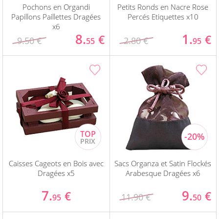
Pochons en Organdi
Petits Ronds en Nacre Rose
Papillons Paillettes Dragées
Percés Etiquettes x10
x6
8.
1.
€
€
9.50 €
2.80 €
55
95
Caisses Cageots en Bois avec
Sacs Organza et Satin Flockés
Dragées x5
Arabesque Dragées x6
7.
9.
€
€
11.90 €
95
50