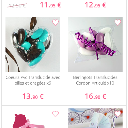
11.
12.
€
€
12.50 €
95
95
Coeurs Pvc Translucide avec
Berlingots Translucides
billes et dragées x6
Cordon Articulé x10
13.
16.
€
€
90
90