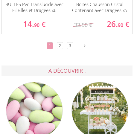
BULLES Pvc Translucide avec
Boites Chausson Cristal
Fil Billes et Dragées x6
Contenant avec Dragées x5
14.
26.
€
€
32.50 €
90
90
1
2
3
...
A DÉCOUVRIR :