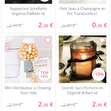
Napperons Scintillants
Petit Seau à Champagne en
Organza Pailletés x6
Pvc Translucide x1
2.
0.
€
€
2.70 €
0.40 €
30
30
Mini Distributeur à Chewing-
Grands Sacs Pochons en
Gum Vide
Organdi Brillant x6
2.
2.
€
€
2.70 €
3.40 €
50
95