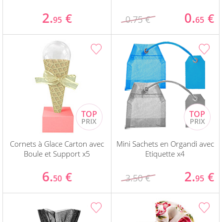
2.
0.
€
€
0.75 €
95
65
Cornets à Glace Carton avec
Mini Sachets en Organdi avec
Boule et Support x5
Etiquette x4
6.
2.
€
€
3.50 €
50
95