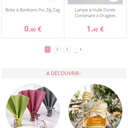
Boite à Bonbons Pvc Zig Zag
Lampe à Huile Dorée
Contenant à Dragées
0.
1.
€
€
80
40
1
2
3
...
A DÉCOUVRIR :