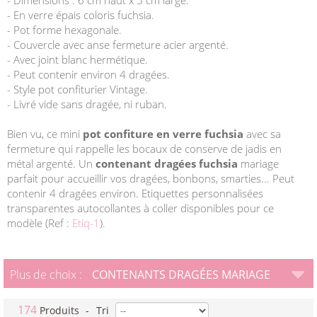
- Dimensions : 6 cm haut x 5 cm large.
- En verre épais coloris fuchsia.
- Pot forme hexagonale.
- Couvercle avec anse fermeture acier argenté.
- Avec joint blanc hermétique.
- Peut contenir environ 4 dragées.
- Style pot confiturier Vintage.
- Livré vide sans dragée, ni ruban.
Bien vu, ce mini
pot confiture en verre fuchsia
avec sa
fermeture qui rappelle les bocaux de conserve de jadis en
métal argenté. Un
contenant dragées fuchsia
mariage
parfait pour accueillir vos dragées, bonbons, smarties... Peut
contenir 4 dragées environ. Etiquettes personnalisées
transparentes autocollantes à coller disponibles pour ce
modèle (Ref :
Etiq-1
).
Plus de choix :
CONTENANTS DRAGÉES MARIAGE
174
Produits
-
Tri