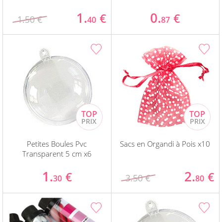
1.
0.
€
€
1.50 €
40
87
Petites Boules Pvc
Sacs en Organdi à Pois x10
Transparent 5 cm x6
1.
2.
€
€
3.50 €
30
80