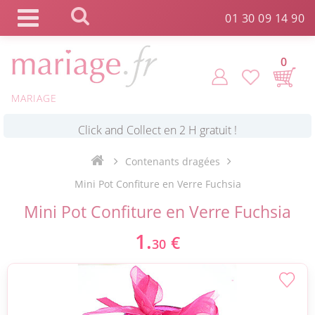
Panneau de gestion des cookies
01 30 09 14 90
0
MARIAGE
*
Commande expédiée en 24h !
Contenants dragées
Click and Collect en 2 H gratuit !
Mini Pot Confiture en Verre Fuchsia
Mini Pot Confiture en Verre Fuchsia
*
Livraison point relais gratuit dès 89 € !
1.
€
30
*
Payez votre commande en 4X sans frais