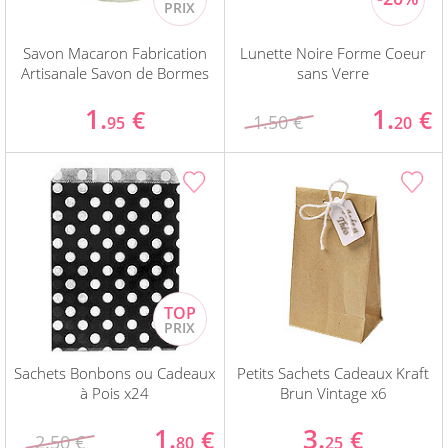
Savon Macaron Fabrication
Lunette Noire Forme Coeur
Artisanale Savon de Bormes
sans Verre
1.
1.
€
€
1.50 €
95
20
Sachets Bonbons ou Cadeaux
Petits Sachets Cadeaux Kraft
à Pois x24
Brun Vintage x6
1.
3.
€
€
2.50 €
80
25