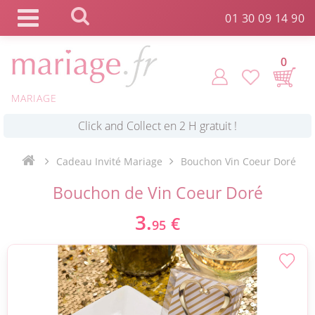
Panneau de gestion des cookies
01 30 09 14 90
0
MARIAGE
*
Commande expédiée en 24h !
Cadeau Invité Mariage
Bouchon Vin Coeur Doré
Click and Collect en 2 H gratuit !
Bouchon de Vin Coeur Doré
3.
€
*
Livraison point relais gratuit dès 89 € !
95
*
Payez votre commande en 4X sans frais