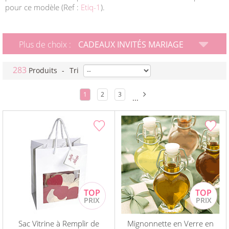
pour ce modèle (Ref :
Etiq-1
).
Plus de choix :
CADEAUX INVITÉS MARIAGE
283
Produits
-
Tri
1
2
3
...
Sac Vitrine à Remplir de
Mignonnette en Verre en