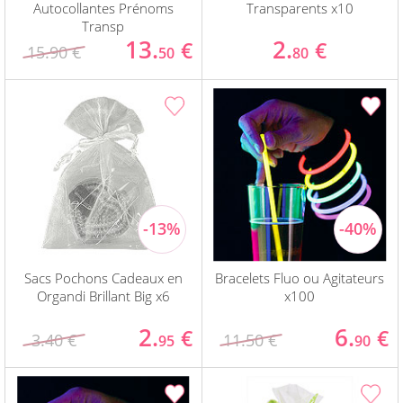
Autocollantes Prénoms
Transparents x10
Transp
13.
2.
€
€
15.90 €
50
80
Sacs Pochons Cadeaux en
Bracelets Fluo ou Agitateurs
Organdi Brillant Big x6
x100
2.
6.
€
€
3.40 €
11.50 €
95
90