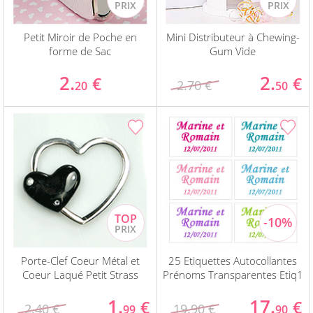
Petit Miroir de Poche en
Mini Distributeur à Chewing-
forme de Sac
Gum Vide
2.
2.
€
€
2.70 €
20
50
Porte-Clef Coeur Métal et
25 Etiquettes Autocollantes
Coeur Laqué Petit Strass
Prénoms Transparentes Etiq1
1.
17.
€
€
2.40 €
19.90 €
99
90