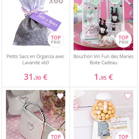
Petits Sacs en Organza avec
Bouchon Vin Fun des Maries
Lavande x60
Boite Cadeau
31.
1.
€
€
90
95