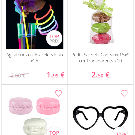
Agitateurs ou Bracelets Fluo
Petits Sachets Cadeaux 15x9
x15
cm Transparents x10
1.
2.
€
€
2.60 €
99
50