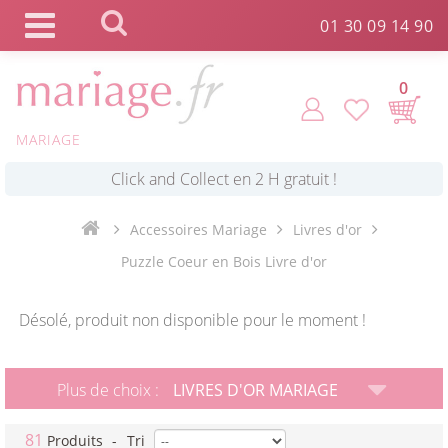
Panneau de gestion des cookies
01 30 09 14 90
0
*
Commande expédiée en 24h !
MARIAGE
Click and Collect en 2 H gratuit !
Accessoires Mariage
Livres d'or
*
Livraison point relais gratuit dès 89 € !
Puzzle Coeur en Bois Livre d'or
*
Désolé, produit non disponible pour le moment !
Payez votre commande en 4X sans frais
Plus de choix :
LIVRES D'OR MARIAGE
81
Produits
-
Tri