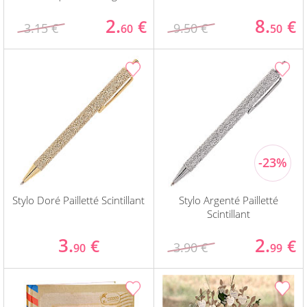
2.
8.
€
€
3.15 €
9.50 €
60
50
Stylo Doré Pailletté Scintillant
Stylo Argenté Pailletté
Scintillant
3.
2.
€
€
3.90 €
90
99