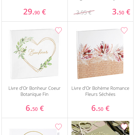
29.
3.
€
€
3.95 €
90
50
Livre d'Or Bonheur Coeur
Livre d'Or Bohème Romance
Botanique Fin
Fleurs Séchées
6.
6.
€
€
50
50