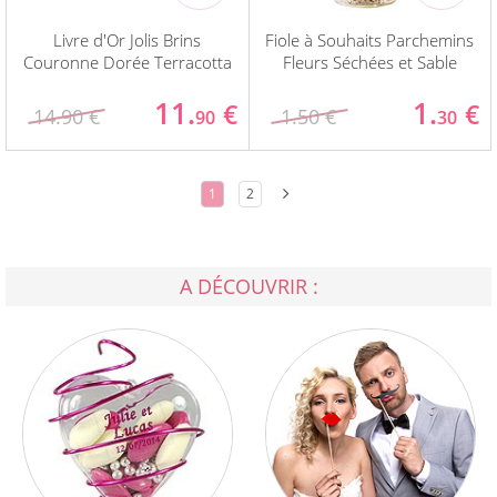
Livre d'Or Jolis Brins
Fiole à Souhaits Parchemins
Couronne Dorée Terracotta
Fleurs Séchées et Sable
11.
1.
€
€
14.90 €
1.50 €
90
30
1
2
A DÉCOUVRIR :