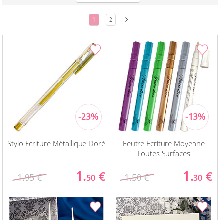
1
2
Stylo Ecriture Métallique Doré
Feutre Ecriture Moyenne
Toutes Surfaces
1.
1.
€
€
1.95 €
1.50 €
50
30