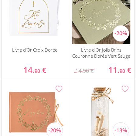
Livre d'Or Croix Dorée
Livre d'Or Jolis Brins
Couronne Dorée Vert Sauge
14.
11.
€
€
14.90 €
90
90