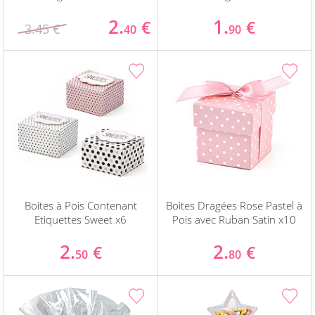
2.
1.
€
€
3.45 €
40
90
Boites à Pois Contenant
Boites Dragées Rose Pastel à
Etiquettes Sweet x6
Pois avec Ruban Satin x10
2.
2.
€
€
50
80