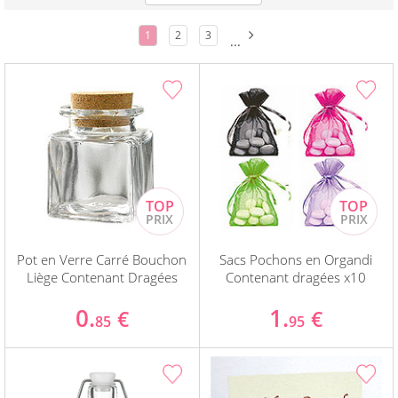
1
2
3
...
Pot en Verre Carré Bouchon
Sacs Pochons en Organdi
Liège Contenant Dragées
Contenant dragées x10
0.
1.
€
€
85
95