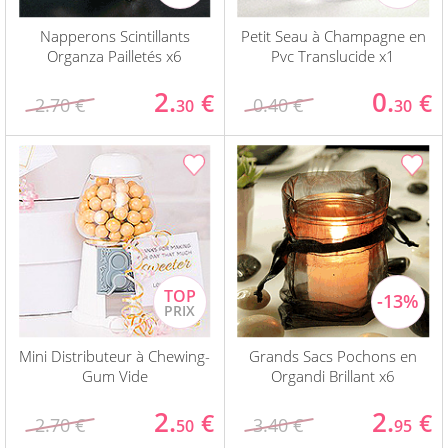
Napperons Scintillants
Petit Seau à Champagne en
Organza Pailletés x6
Pvc Translucide x1
2.
0.
€
€
2.70 €
0.40 €
30
30
Mini Distributeur à Chewing-
Grands Sacs Pochons en
Gum Vide
Organdi Brillant x6
2.
2.
€
€
2.70 €
3.40 €
50
95