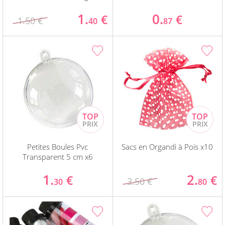
1.
0.
€
€
1.50 €
40
87
Petites Boules Pvc
Sacs en Organdi à Pois x10
Transparent 5 cm x6
1.
2.
€
€
3.50 €
30
80