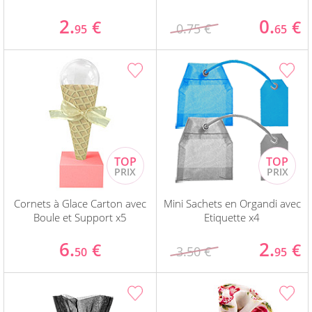
2.
0.
€
€
0.75 €
95
65
Cornets à Glace Carton avec
Mini Sachets en Organdi avec
Boule et Support x5
Etiquette x4
6.
2.
€
€
3.50 €
50
95