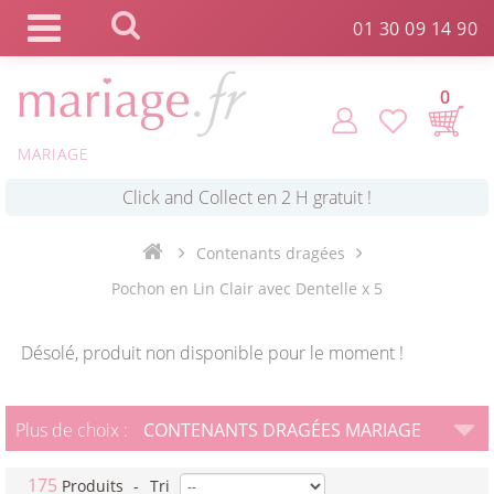
Panneau de gestion des cookies
01 30 09 14 90
0
MARIAGE
*
Commande expédiée en 24h !
Contenants dragées
Click and Collect en 2 H gratuit !
Pochon en Lin Clair avec Dentelle x 5
*
Livraison point relais gratuit dès 89 € !
Désolé, produit non disponible pour le moment !
*
Payez votre commande en 4X sans frais
Plus de choix :
CONTENANTS DRAGÉES MARIAGE
175
Produits
-
Tri