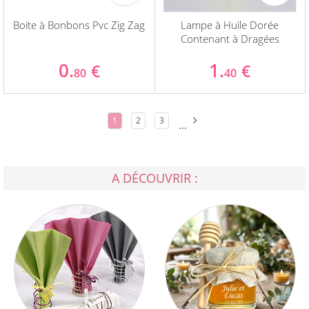
Boite à Bonbons Pvc Zig Zag
Lampe à Huile Dorée
Contenant à Dragées
0.
1.
€
€
80
40
1
2
3
...
A DÉCOUVRIR :