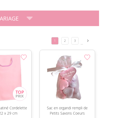
ARIAGE
1
2
3
...
atiné Cordelette
Sac en organdi rempli de
22 x 29 cm
Petits Savons Coeurs