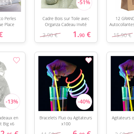
to Perles
Cadre Bois sur Toile avec
12 GRAND
e Place
Organza Cadeau Invité
Autocollant
1.
€
€
3.90 €
15.90 €
90
adeaux en
Bracelets Fluo ou Agitateurs
Agitateurs 
t Big x6
x100
2.
6.
€
€