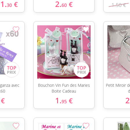
1.
2.
€
€
1.50 €
30
60
rganza avec
Bouchon Vin Fun des Maries
Petit Miroir
x60
Boite Cadeau
d
1.
2
€
€
95