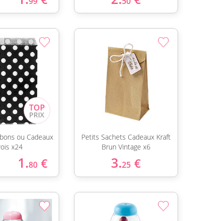
99
50
bons ou Cadeaux
Petits Sachets Cadeaux Kraft
Pois x24
Brun Vintage x6
1.
3.
€
€
80
25