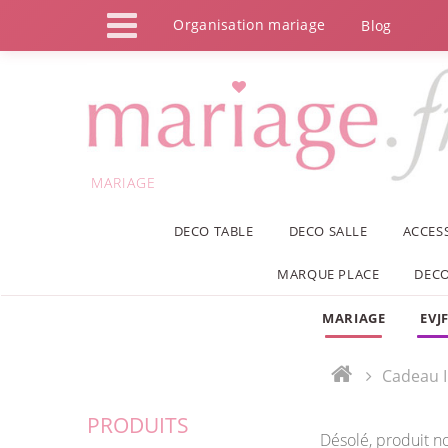
Panneau de gestion des cookies
Organisation mariage
Blog
MARIAGE
DECO TABLE
DECO SALLE
ACCES
MARQUE PLACE
DECO
MARIAGE
EVJ
Cadeau I
PRODUITS
Désolé, produit n