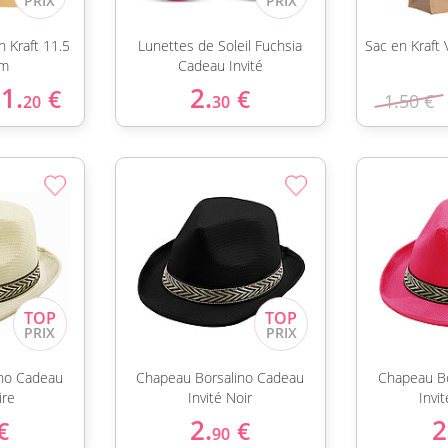
n Kraft 11.5
Lunettes de Soleil Fuchsia
Sac en Kraft 
cm
Cadeau Invité
1.
2.
€
€
1.50 €
20
30
no Cadeau
Chapeau Borsalino Cadeau
Chapeau Bo
ire
Invité Noir
Invi
2.
2
€
€
90