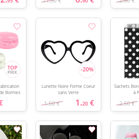
11.50 €
2.60 €
95
90
abrication
Lunette Noire Forme Coeur
Sachets Bon
 de Bormes
sans Verre
à 
1.
€
€
1.50 €
2.50 €
20