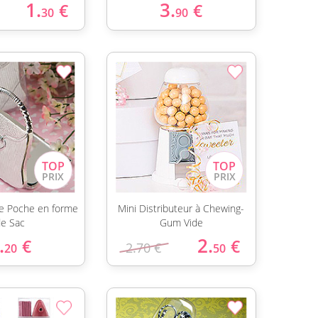
1.
3.
€
€
30
90
 de Poche en forme
Mini Distributeur à Chewing-
e Sac
Gum Vide
.
2.
€
€
2.70 €
20
50