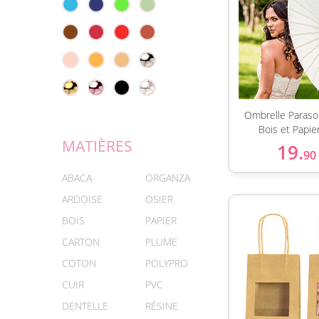
Ombrelle Parasol
Bois et Papie
MATIÈRES
19.
90
ABACA
ORGANZA
ARDOISE
OSIER
BOIS
PAPIER
CARTON
PLUME
COTON
POLYPRO
CUIR
PVC
DENTELLE
RÉSINE