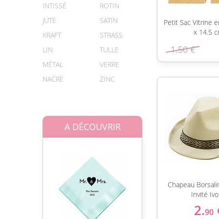
INTISSÉ
ROTIN
JUTE
SATIN
Petit Sac Vitrine e
x 14.5 
KRAFT
STRASS
1.50 €
LIN
TULLE
MÉTAL
VERRE
NACRE
ZINC
A DÉCOUVRIR
Chapeau Borsali
Invité Ivo
2.
90