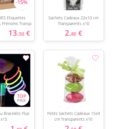
ES Etiquettes
Sachets Cadeaux 22x10 cm
es Prénoms Transp
Transparents x10
13.
2.
€
€
50
80
ou Bracelets Fluo
Petits Sachets Cadeaux 15x9
x15
cm Transparents x10
1.
2.
€
€