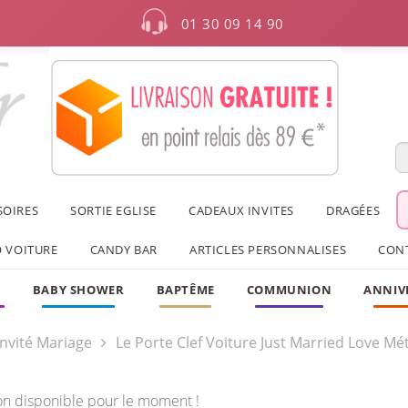
01 30 09 14 90
SOIRES
SORTIE EGLISE
CADEAUX INVITES
DRAGÉES
 VOITURE
CANDY BAR
ARTICLES PERSONNALISES
CON
F
BABY SHOWER
BAPTÊME
COMMUNION
ANNIV
nvité Mariage
Le Porte Clef Voiture Just Married Love Mé
on disponible pour le moment !