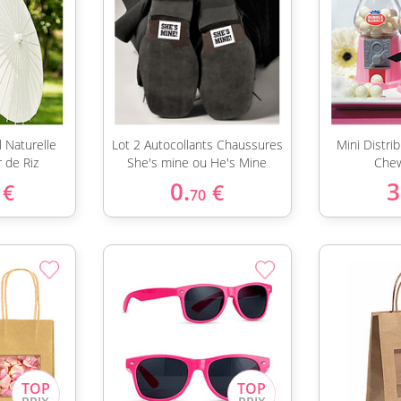
 Naturelle
Lot 2 Autocollants Chaussures
Mini Distri
r de Riz
She's mine ou He's Mine
Che
0.
3
€
€
70