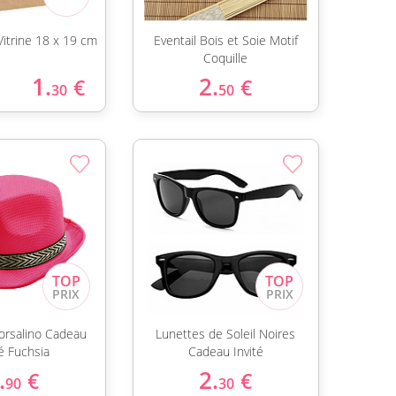
Vitrine 18 x 19 cm
Eventail Bois et Soie Motif
Coquille
1.
2.
€
€
30
50
rsalino Cadeau
Lunettes de Soleil Noires
té Fuchsia
Cadeau Invité
.
2.
€
€
90
30