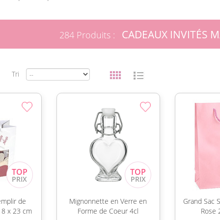
CADEAUX INVITÉS M
284 Produits :
Tri
emplir de
Mignonnette en Verre en
Grand Sac S
18 x 23 cm
Forme de Coeur 4cl
Rose 