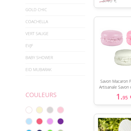
3.40 €
GOLD CHIC
COACHELLA
VERT SAUGE
EVJF
BABY SHOWER
EID MUBARAK
Savon Macaron F
Artisanale Savon
COULEURS
1.
95