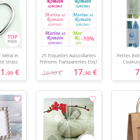
r Métal et
25 Etiquettes Autocollantes
Petites Boi
it Strass
Prénoms Transparentes Etiq1
Couleurs
1.
17.
7
€
€
19.90 €
99
90