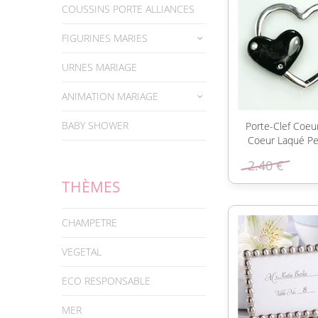
COUSSINS PORTE ALLIANCES
FIGURINES MARIES
URNES MARIAGE
ANIMATION MARIAGE
BABY SHOWER
Porte-Clef Coeu
Coeur Laqué Pet
2.40 €
THÈMES
CHAMPETRE
VEGETAL
ECO RESPONSABLE
MER