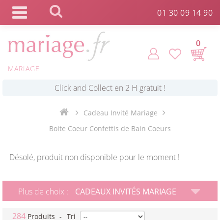
Panneau de gestion des cookies
01 30 09 14 90
0
*
Commande expédiée en 24h !
MARIAGE
Click and Collect en 2 H gratuit !
Cadeau Invité Mariage
*
Boite Coeur Confettis de Bain Coeurs
Livraison point relais gratuit dès 89 € !
Désolé, produit non disponible pour le moment !
*
Payez votre commande en 4X sans frais
Plus de choix :
CADEAUX INVITÉS MARIAGE
284
Produits
-
Tri