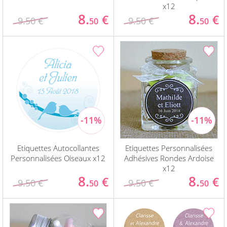
x12
8.
8.
€
€
9.50 €
9.50 €
50
50
Etiquettes Autocollantes
Etiquettes Personnalisées
Personnalisées Oiseaux x12
Adhésives Rondes Ardoise
x12
8.
8.
€
€
9.50 €
9.50 €
50
50