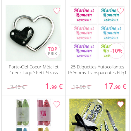
Porte-Clef Coeur Métal et
25 Etiquettes Autocollantes
Coeur Laqué Petit Strass
Prénoms Transparentes Etiq1
1.
17.
€
€
2.40 €
19.90 €
99
90