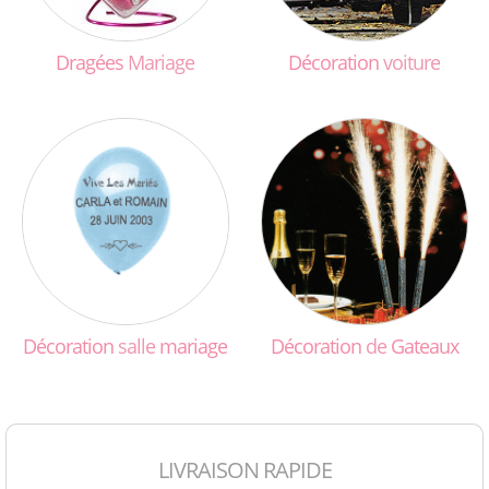
Dragées
Mariage
Décoration
voiture
Décoration
salle
mariage
Décoration
de
Gateaux
LIVRAISON RAPIDE