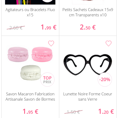
Agitateurs ou Bracelets Fluo
Petits Sachets Cadeaux 15x9
x15
cm Transparents x10
1.
2.
€
€
2.60 €
99
50
Savon Macaron Fabrication
Lunette Noire Forme Coeur
Artisanale Savon de Bormes
sans Verre
1.
1.
€
€
1.50 €
95
20