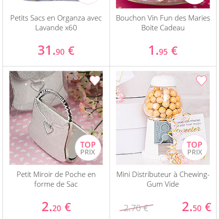
Petits Sacs en Organza avec
Bouchon Vin Fun des Maries
Lavande x60
Boite Cadeau
31.
1.
€
€
90
95
Petit Miroir de Poche en
Mini Distributeur à Chewing-
forme de Sac
Gum Vide
2.
2.
€
€
2.70 €
20
50