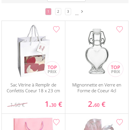
1
2
3
...
Sac Vitrine à Remplir de
Mignonnette en Verre en
Confettis Coeur 18 x 23 cm
Forme de Coeur 4cl
1.
2.
€
€
1.50 €
30
60