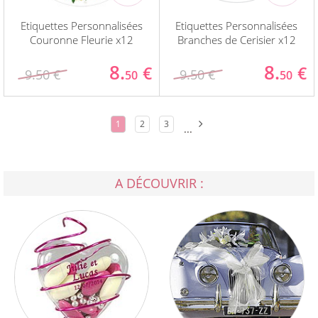
Etiquettes Personnalisées
Etiquettes Personnalisées
Couronne Fleurie x12
Branches de Cerisier x12
8.
8.
€
€
9.50 €
9.50 €
50
50
1
2
3
...
A DÉCOUVRIR :