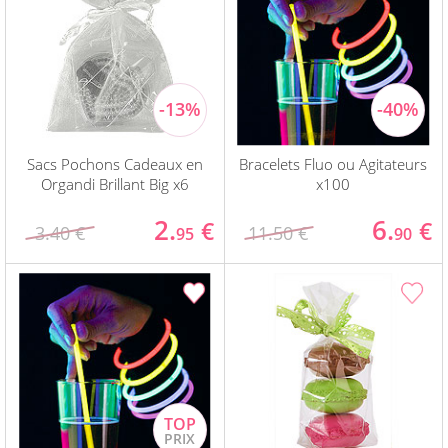
Sacs Pochons Cadeaux en
Bracelets Fluo ou Agitateurs
Organdi Brillant Big x6
x100
2.
6.
€
€
3.40 €
11.50 €
95
90