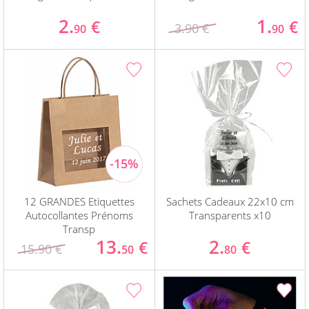
2.
1.
€
€
3.90 €
90
90
12 GRANDES Etiquettes
Sachets Cadeaux 22x10 cm
Autocollantes Prénoms
Transparents x10
Transp
13.
2.
€
€
15.90 €
50
80