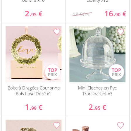
ou Mrs x10
Liberty x12
2.
16.
€
€
18.90 €
95
90
Boite à Dragées Couronne
Mini Cloches en Pvc
Buis Love Doré x1
Transparent x3
1.
2.
€
€
99
95