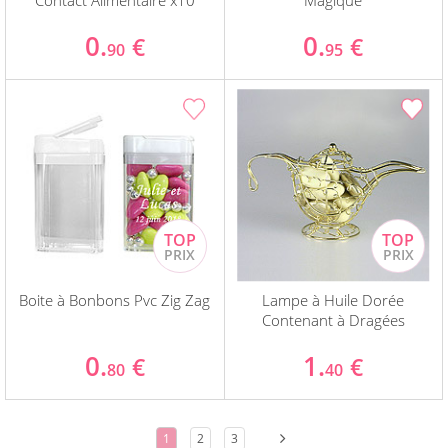
Contact Alimentaire x10
Magique
0.
0.
€
€
90
95
Boite à Bonbons Pvc Zig Zag
Lampe à Huile Dorée
Contenant à Dragées
0.
1.
€
€
80
40
1
2
3
...