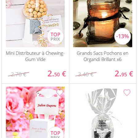
Mini Distributeur à Chewing-
Grands Sacs Pochons en
Gum Vide
Organdi Brillant x6
2.
2.
€
€
2.70 €
3.40 €
50
95