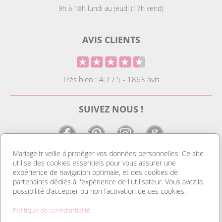
9h à 18h lundi au jeudi (17h vend)
AVIS CLIENTS
Très bien : 4.7 / 5 - 1863 avis
SUIVEZ NOUS !
Mariage.fr veille à protéger vos données personnelles. Ce site
utilise des cookies essentiels pour vous assurer une
LE SITE DE LA DECO MARIAGE
expérience de navigation optimale, et des cookies de
partenaires dédiés à l'expérience de l'utilisateur. Vous avez la
Notre site est le spécialiste de la décoration mariage. Vous
possibilité d’accepter ou non l’activation de ces cookies.
trouverez des idées de déco pas cher ainsi que des housses de
chaise et des tentures. Nous avons le plus grand choix de
Politique de confidentialité
marque place et de porte nom. Tout pour réussir une