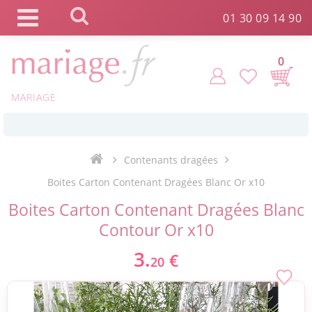
Panneau de gestion des cookies
01 30 09 14 90
0
MARIAGE
*
Commande expédiée en 24h !
Contenants dragées
Click and Collect en 2 H gratuit !
Boites Carton Contenant Dragées Blanc Or x10
Boites Carton Contenant Dragées Blanc
*
Livraison point relais gratuit dès 89 € !
Contour Or x10
3.
€
20
*
Payez votre commande en 4X sans frais