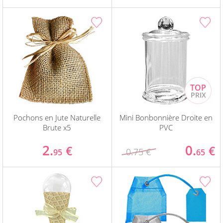
Pochons en Jute Naturelle
Mini Bonbonnière Droite en
Brute x5
PVC
2.
0.
€
€
0.75 €
95
65