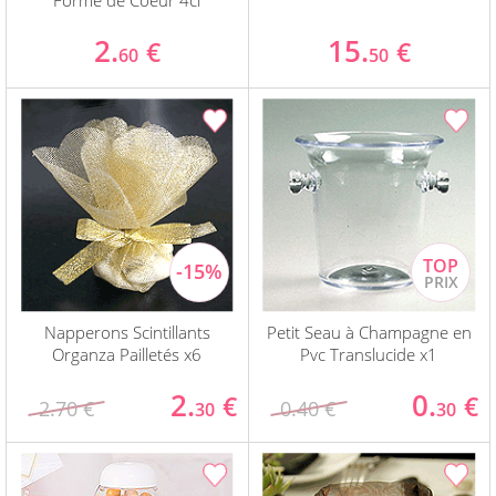
Forme de Coeur 4cl
2.
15.
€
€
60
50
Napperons Scintillants
Petit Seau à Champagne en
Organza Pailletés x6
Pvc Translucide x1
2.
0.
€
€
2.70 €
0.40 €
30
30