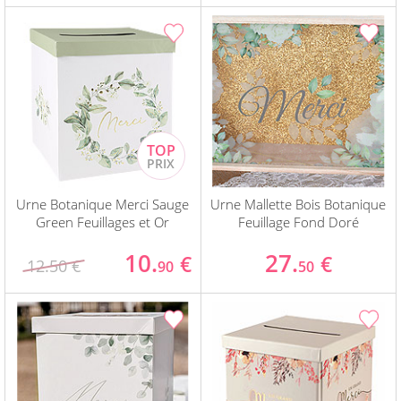
Urne Botanique Merci Sauge
Urne Mallette Bois Botanique
Green Feuillages et Or
Feuillage Fond Doré
10.
27.
€
€
12.50 €
90
50