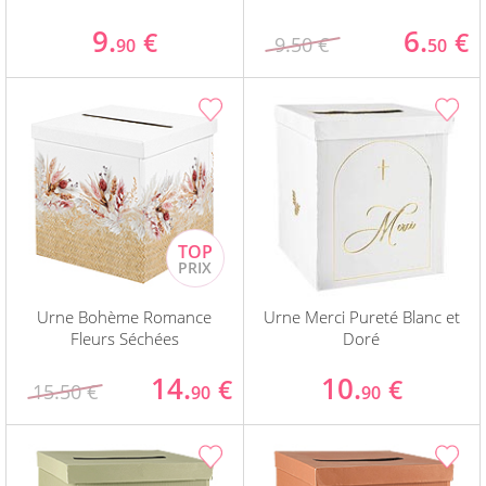
9.
6.
€
€
9.50 €
90
50
Urne Bohème Romance
Urne Merci Pureté Blanc et
Fleurs Séchées
Doré
14.
10.
€
€
15.50 €
90
90