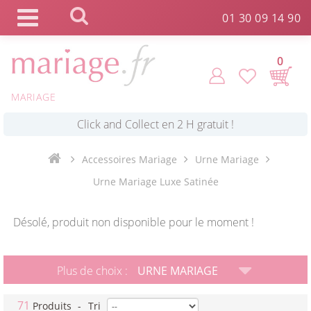
Panneau de gestion des cookies
01 30 09 14 90
0
MARIAGE
*
Commande expédiée en 24h !
Click and Collect en 2 H gratuit !
Accessoires Mariage
Urne Mariage
Urne Mariage Luxe Satinée
*
Livraison point relais gratuit dès 89 € !
Désolé, produit non disponible pour le moment !
*
Payez votre commande en 4X sans frais
Plus de choix :
URNE MARIAGE
71
Produits
-
Tri