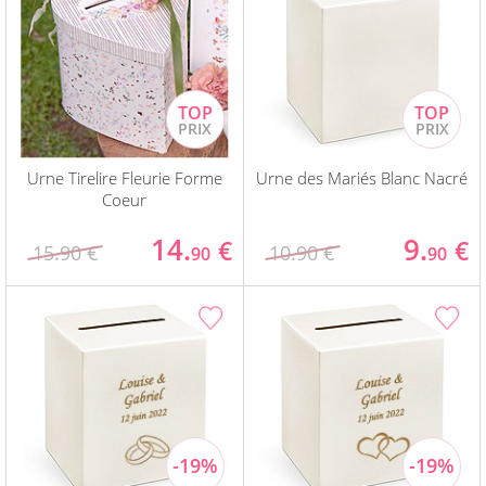
Urne Tirelire Fleurie Forme
Urne des Mariés Blanc Nacré
Coeur
14.
9.
€
€
15.90 €
10.90 €
90
90