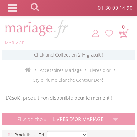
Panneau de gestion des cookies
01 30 09 14 90
0
MARIAGE
*
Commande expédiée en 24h !
Accessoires Mariage
Livres d'or
Click and Collect en 2 H gratuit !
Stylo Plume Blanche Contour Doré
*
Livraison point relais gratuit dès 89 € !
Désolé, produit non disponible pour le moment !
*
Payez votre commande en 4X sans frais
Plus de choix :
LIVRES D'OR MARIAGE
81
Produits
-
Tri