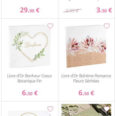
29.
3.
€
€
3.95 €
90
50
Livre d'Or Bonheur Coeur
Livre d'Or Bohème Romance
Botanique Fin
Fleurs Séchées
6.
6.
€
€
50
50