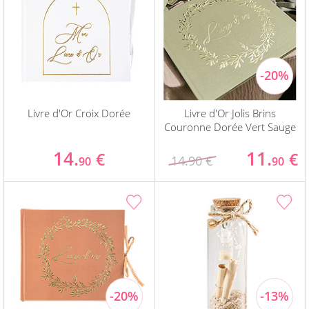
Livre d'Or Croix Dorée
Livre d'Or Jolis Brins
Couronne Dorée Vert Sauge
14.
11.
€
€
14.90 €
90
90