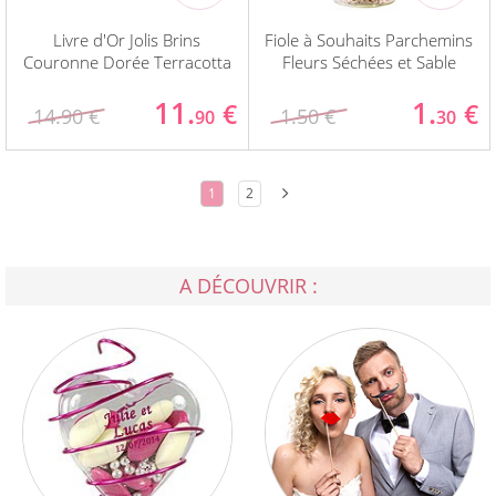
Livre d'Or Jolis Brins
Fiole à Souhaits Parchemins
Couronne Dorée Terracotta
Fleurs Séchées et Sable
11.
1.
€
€
14.90 €
1.50 €
90
30
1
2
A DÉCOUVRIR :