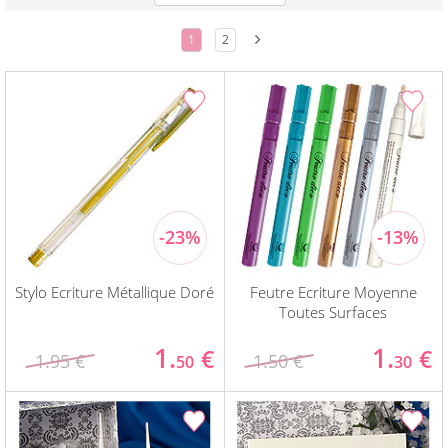
1
2
Stylo Ecriture Métallique Doré
Feutre Ecriture Moyenne
Toutes Surfaces
1.
1.
€
€
1.95 €
1.50 €
50
30