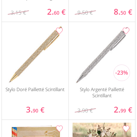
2.
8.
€
€
3.15 €
9.50 €
60
50
Stylo Doré Pailletté Scintillant
Stylo Argenté Pailletté
Scintillant
3.
2.
€
€
3.90 €
90
99