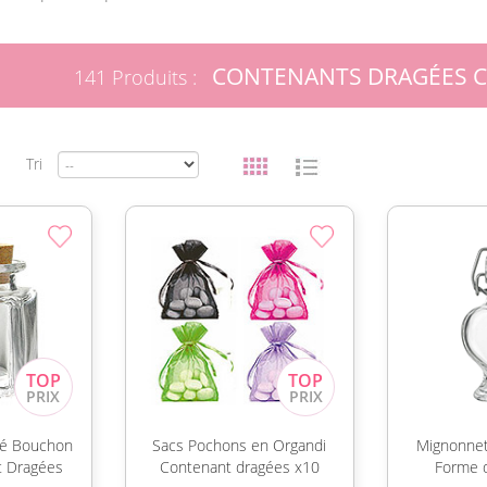
CONTENANTS DRAGÉES
141 Produits :
Tri
ré Bouchon
Sacs Pochons en Organdi
Mignonnet
t Dragées
Contenant dragées x10
Forme d