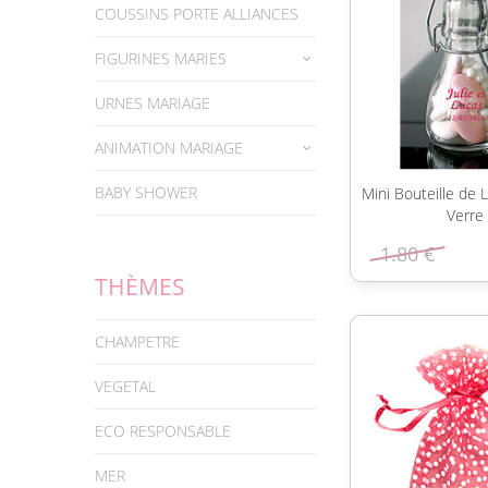
COUSSINS PORTE ALLIANCES
FIGURINES MARIES
URNES MARIAGE
ANIMATION MARIAGE
BABY SHOWER
Mini Bouteille de
Verre
1.80 €
THÈMES
CHAMPETRE
VEGETAL
ECO RESPONSABLE
MER