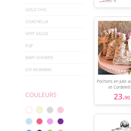
1.80 €
GOLD CHIC
COACHELLA
VERT SAUGE
EVJF
BABY SHOWER
EID MUBARAK
Pochons en Jute a
et Cordelet
COULEURS
23.
90