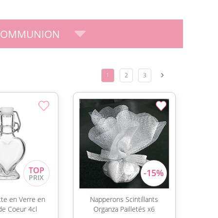
 COMMUNION
1
2
3
te en Verre en
Napperons Scintillants
e Coeur 4cl
Organza Pailletés x6