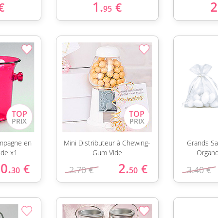
1.
2
€
€
95
ampagne en
Mini Distributeur à Chewing-
Grands Sa
ide x1
Gum Vide
Organdi
0.
2.
€
€
2.70 €
3.40 €
30
50