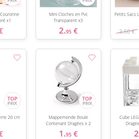
 Couronne
Mini Cloches en Pvc
Petits Sacs 
oré x1
Transparent x3
2.
€
€
3.50 €
95
erre 20 cm
Mappemonde Boule
Cube LEG
Contenant Dragées x 2
Dragée
1.
2
€
€
95