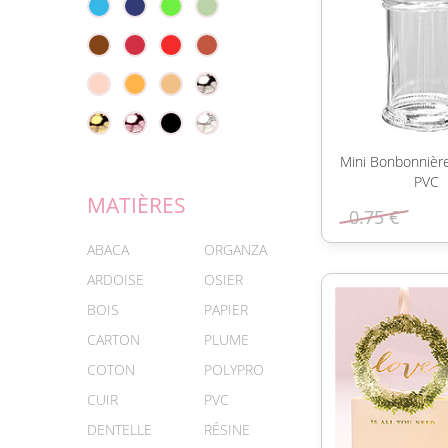
Mini Bonbonnière
PVC
MATIÈRES
0.75 €
ABACA
ORGANZA
ARDOISE
OSIER
BOIS
PAPIER
CARTON
PLUME
COTON
POLYPRO
CUIR
PVC
DENTELLE
RÉSINE