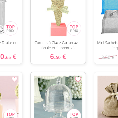
 Droite en
Cornets à Glace Carton avec
Mini Sachet
Boule et Support x5
Eti
0.
6.
€
€
3.50 €
65
50