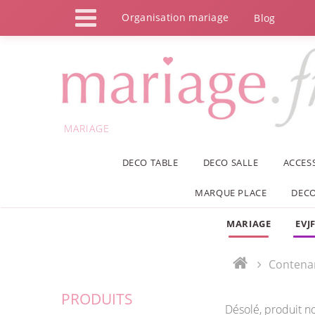
Panneau de gestion des cookies
Organisation mariage
Blog
MARIAGE
DECO TABLE
DECO SALLE
ACCES
MARQUE PLACE
DECO
MARIAGE
EVJ
Contena
PRODUITS
Désolé, produit n