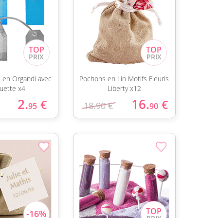
s en Organdi avec
Pochons en Lin Motifs Fleuris
quette x4
Liberty x12
2.
16.
€
€
18.90 €
95
90