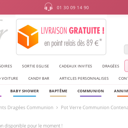
01 30 09 14 90
SOIRES
SORTIE EGLISE
CADEAUX INVITES
DRAGÉES
 VOITURE
CANDY BAR
ARTICLES PERSONNALISES
CON
F
BABY SHOWER
BAPTÊME
COMMUNION
ANNIV
nts Dragées Communion
Pot Verre Communion Contena
on disponible pour le moment !