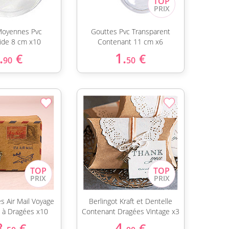
Moyennes Pvc
Gouttes Pvc Transparent
cide 8 cm x10
Contenant 11 cm x6
.
1.
€
€
90
50
es Air Mail Voyage
Berlingot Kraft et Dentelle
 à Dragées x10
Contenant Dragées Vintage x3
8.
4.
€
€