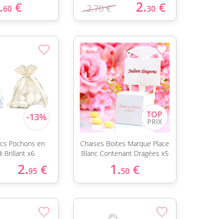
.
2.
€
€
2.70 €
60
30
cs Pochons en
Chaises Boites Marque Place
 Brillant x6
Blanc Contenant Dragées x5
2.
1.
€
€
95
50