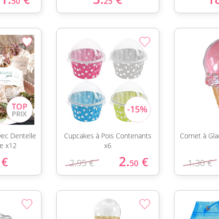
50
25
vec Dentelle
Cupcakes à Pois Contenants
Cornet à Gl
te x12
x6
2.
€
€
2.95 €
1.30 €
50