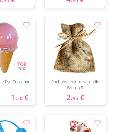
50
90
ace Pvc Contenant
Pochons en Jute Naturelle
Brute x5
1.
2.
€
€
20
95