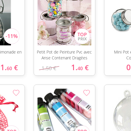
 Limonade en
Petit Pot de Peinture Pvc avec
Mini Pot 
Anse Contenant Dragées
Co
1.
1.
0
€
€
1.50 €
60
40