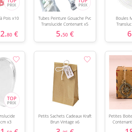
à Pois x10
Tubes Peinture Gouache Pvc
Boules 
Translucide Contenant x5
Translu
2.
5.
6
€
€
80
50
nslucide
Petits Sachets Cadeaux Kraft
Petites Boit
 cm x3
Brun Vintage x6
Contenant
1.
3.
1
€
€