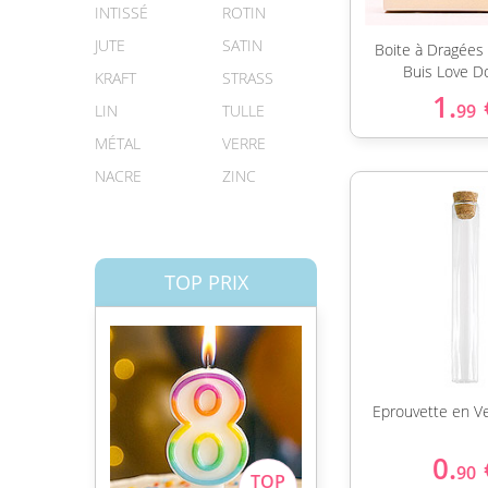
INTISSÉ
ROTIN
JUTE
SATIN
Boite à Dragées
Buis Love D
KRAFT
STRASS
1.
99
LIN
TULLE
MÉTAL
VERRE
NACRE
ZINC
TOP PRIX
Eprouvette en V
0.
90