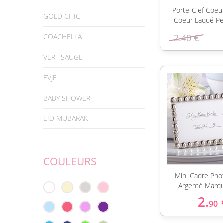
Porte-Clef Coeu
GOLD CHIC
Coeur Laqué Pet
COACHELLA
2.40 €
VERT SAUGE
EVJF
BABY SHOWER
EID MUBARAK
COULEURS
Mini Cadre Pho
Argenté Marqu
2.
90