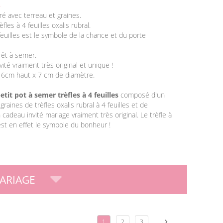
6
vré avec terreau et graines.
fles à 4 feuilles oxalis rubral.
 feuilles est le symbole de la chance et du porte
prêt à semer.
ité vraiment très original et unique !
 6cm haut x 7 cm de diamètre.
etit pot à semer trèfles à 4 feuilles
composé d'un
graines de trèfles oxalis rubral à 4 feuilles et de
 cadeau invité mariage vraiment très original. Le trèfle à
 est en effet le symbole du bonheur !
ARIAGE
1
2
3