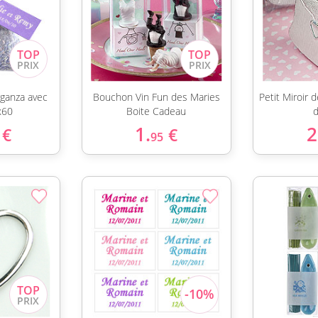
rganza avec
Bouchon Vin Fun des Maries
Petit Miroir
x60
Boite Cadeau
d
1.
2
€
€
95