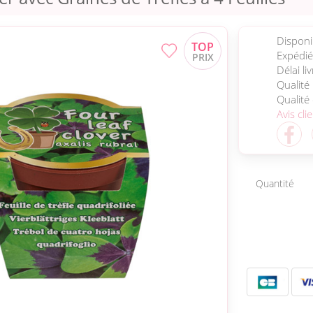
Disponib
Expédié
Délai li
Qualité
Qualité
Avis cli
Quantité