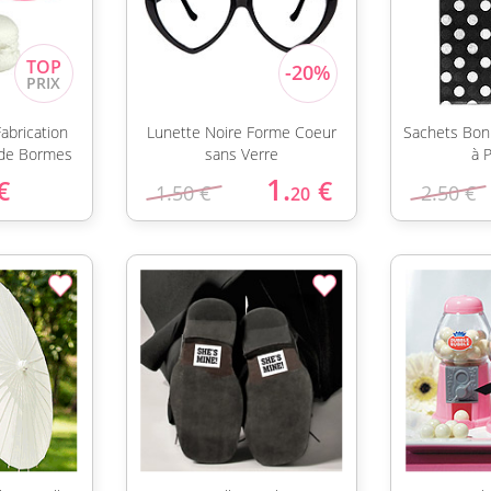
abrication
Lunette Noire Forme Coeur
Sachets Bon
 de Bormes
sans Verre
à 
1.
€
€
1.50 €
2.50 €
20