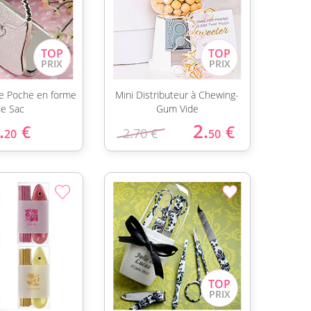
 de Poche en forme
Mini Distributeur à Chewing-
e Sac
Gum Vide
.
2.
€
€
2.70 €
20
50