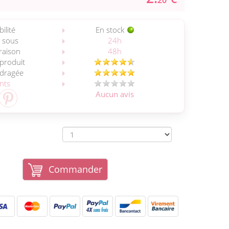
20
ilité
En stock
 sous
24h
vraison
48h
 produit
 dragée
ents
Aucun avis
Commander