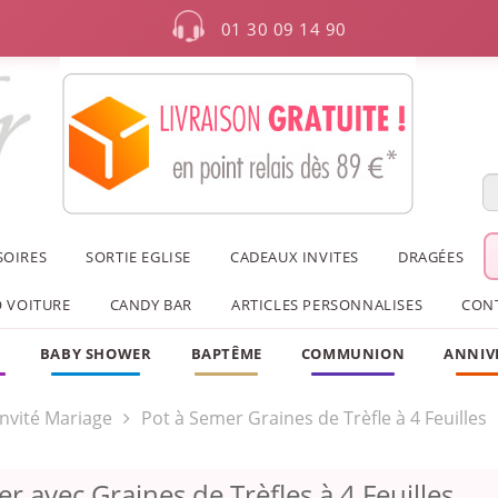
01 30 09 14 90
SOIRES
SORTIE EGLISE
CADEAUX INVITES
DRAGÉES
 VOITURE
CANDY BAR
ARTICLES PERSONNALISES
CON
F
BABY SHOWER
BAPTÊME
COMMUNION
ANNIV
nvité Mariage
Pot à Semer Graines de Trèfle à 4 Feuilles
r avec Graines de Trèfles à 4 Feuilles