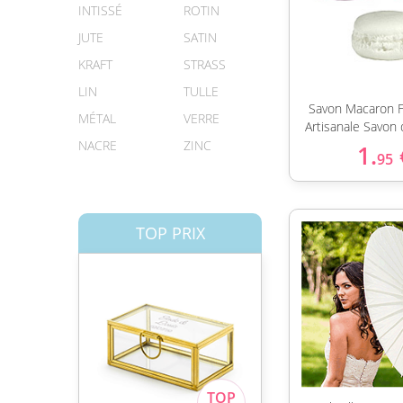
INTISSÉ
ROTIN
JUTE
SATIN
KRAFT
STRASS
LIN
TULLE
Savon Macaron F
MÉTAL
VERRE
Artisanale Savon
NACRE
ZINC
1.
95
TOP PRIX