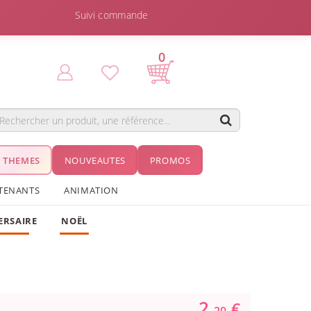
Suivi commande
0
THEMES
NOUVEAUTES
PROMOS
TENANTS
ANIMATION
ERSAIRE
NOËL
2.
€