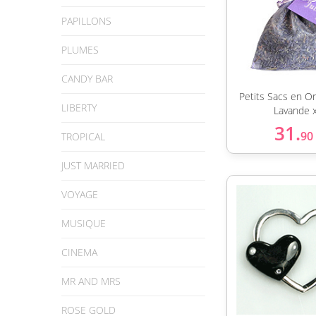
PAPILLONS
PLUMES
CANDY BAR
Petits Sacs en O
LIBERTY
Lavande 
31.
90
TROPICAL
JUST MARRIED
VOYAGE
MUSIQUE
CINEMA
MR AND MRS
ROSE GOLD