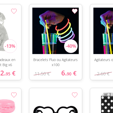
adeaux en
Bracelets Fluo ou Agitateurs
Agitateurs 
t Big x6
x100
2.
6.
€
€
11.50 €
2.60 €
95
90