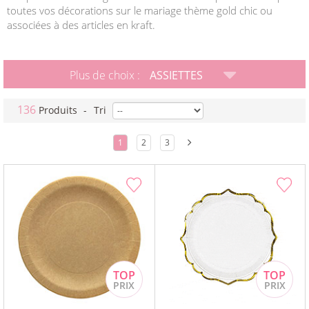
toutes vos décorations sur le mariage thème gold chic ou
associées à des articles en kraft.
Plus de choix :
ASSIETTES
136
Produits
-
Tri
1
2
3