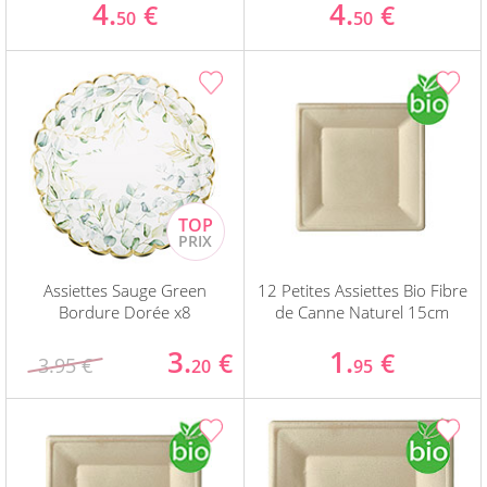
4.
4.
€
€
50
50
Assiettes Sauge Green
12 Petites Assiettes Bio Fibre
Bordure Dorée x8
de Canne Naturel 15cm
3.
1.
€
€
3.95 €
20
95