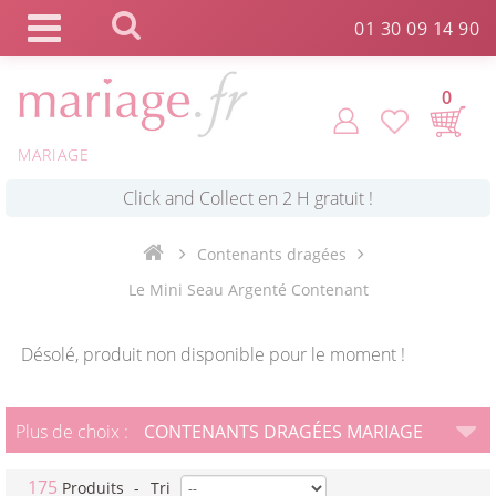
Panneau de gestion des cookies
01 30 09 14 90
0
*
Commande expédiée en 24h !
MARIAGE
Click and Collect en 2 H gratuit !
Contenants dragées
*
Le Mini Seau Argenté Contenant
Livraison point relais gratuit dès 89 € !
Désolé, produit non disponible pour le moment !
*
Payez votre commande en 4X sans frais
Plus de choix :
CONTENANTS DRAGÉES MARIAGE
175
Produits
-
Tri