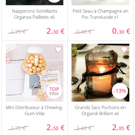
Napperons Scintillants
Petit Seau à Champagne en
Organza Pailletés x6
Pvc Translucide x1
2.
0.
€
€
2.70 €
0.40 €
30
30
Mini Distributeur à Chewing-
Grands Sacs Pochons en
Gum Vide
Organdi Brillant x6
2.
2.
€
€
2.70 €
3.40 €
50
95