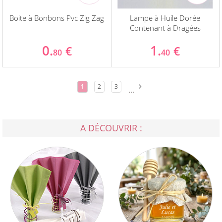
Boite à Bonbons Pvc Zig Zag
Lampe à Huile Dorée
Contenant à Dragées
0.
1.
€
€
80
40
1
2
3
...
A DÉCOUVRIR :