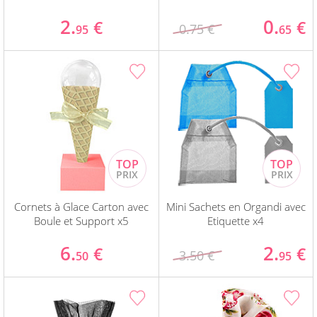
2.
0.
€
€
0.75 €
95
65
Cornets à Glace Carton avec
Mini Sachets en Organdi avec
Boule et Support x5
Etiquette x4
6.
2.
€
€
3.50 €
50
95