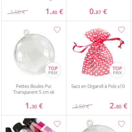
1.
0.
€
€
1.50 €
40
87
Petites Boules Pvc
Sacs en Organdi à Pois x10
Transparent 5 cm x6
1.
2.
€
€
3.50 €
30
80