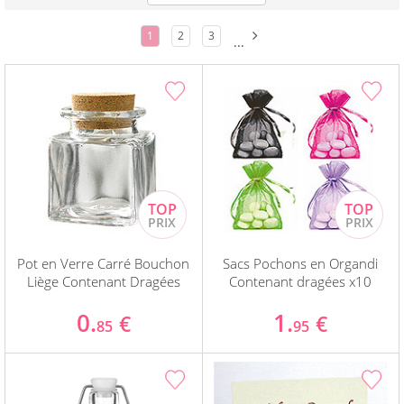
1
2
3
...
Pot en Verre Carré Bouchon
Sacs Pochons en Organdi
Liège Contenant Dragées
Contenant dragées x10
0.
1.
€
€
85
95