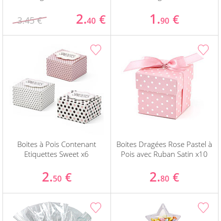
2.
1.
€
€
3.45 €
40
90
Boites à Pois Contenant
Boites Dragées Rose Pastel à
Etiquettes Sweet x6
Pois avec Ruban Satin x10
2.
2.
€
€
50
80